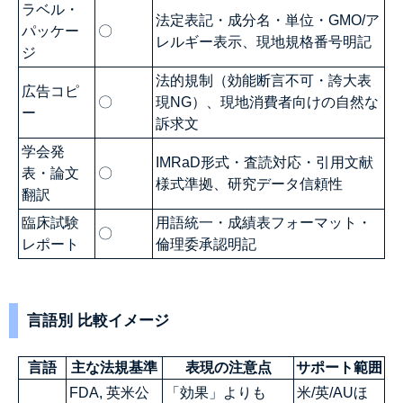
ラベル・
法定表記・成分名・単位・GMO/ア
パッケー
〇
レルギー表示、現地規格番号明記
ジ
法的規制（効能断言不可・誇大表
広告コピ
〇
現NG）、現地消費者向けの自然な
ー
訴求文
学会発
IMRaD形式・査読対応・引用文献
表・論文
〇
様式準拠、研究データ信頼性
翻訳
臨床試験
用語統一・成績表フォーマット・
〇
レポート
倫理委承認明記
言語別 比較イメージ
言語
主な法規基準
表現の注意点
サポート範囲
FDA, 英米公
「効果」よりも
米/英/AUほ