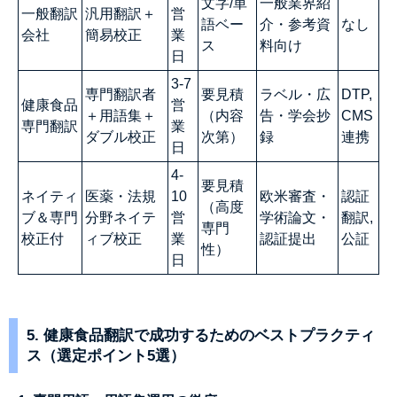
文字/単
一般業界紹
一般翻訳
汎用翻訳＋
営
語ベー
介・参考資
なし
会社
簡易校正
業
ス
料向け
日
3-7
専門翻訳者
要見積
ラベル・広
DTP,
健康食品
営
＋用語集＋
（内容
告・学会抄
CMS
専門翻訳
業
ダブル校正
次第）
録
連携
日
4-
要見積
ネイティ
医薬・法規
10
欧米審査・
認証
（高度
ブ＆専門
分野ネイテ
営
学術論文・
翻訳,
専門
校正付
ィブ校正
業
認証提出
公証
性）
日
5. 健康食品翻訳で成功するためのベストプラクティ
ス（選定ポイント5選）