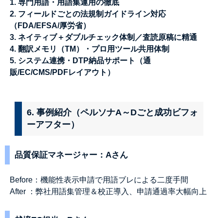
1. 専門用語・用語集運用の徹底
2. フィールドごとの法規制ガイドライン対応
（FDA/EFSA/厚労省）
3. ネイティブ＋ダブルチェック体制／査読原稿に精通
4. 翻訳メモリ（TM）・プロ用ツール共用体制
5. システム連携・DTP納品サポート（通
販/EC/CMS/PDFレイアウト）
6. 事例紹介（ペルソナA～Dごと成功ビフォ
ーアフター）
品質保証マネージャー：Aさん
Before：機能性表示申請で用語ブレによる二度手間
After ：弊社用語集管理＆校正導入、申請通過率大幅向上