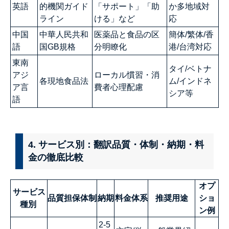
英語
的機関ガイド
「サポート」「助
か多地域対
ライン
ける」など
応
中国
中華人民共和
医薬品と食品の区
簡体/繁体/香
語
国GB規格
分明瞭化
港/台湾対応
東南
タイ/ベトナ
アジ
ローカル慣習・消
各現地食品法
ム/インドネ
ア言
費者心理配慮
シア等
語
4. サービス別：翻訳品質・体制・納期・料
金の徹底比較
オプ
サービス
品質担保体制
納期
料金体系
推奨用途
ショ
種別
ン例
2-5