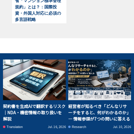
省「マンション標準管理
規約」とは？：国際投
資・外国人対応に必須の
多言語戦略
契約書を生成AIで翻訳するリスク
経営者が知るべき「どんなリサ
｜NDA・機密情報の取り扱いを
ーチをすると、何がわかるのか」
解説
― 情報参謀が7つの問いに答える
Jul. 16, 2026
Jul. 10, 2026
Translation
Research