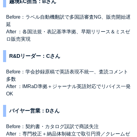
越境EC担当：Bさん
Before：ラベル自動機翻訳で多国語審査NG、販売開始遅
延
After ：各国法規・表記基準準拠、早期リリース＆ミスゼ
ロ販売実現
R&Dリーダー：Cさん
Before：学会抄録原稿で英語表現不統一、査読コメント
多数
After ：IMRaD準拠＋ジャーナル英語対応でリバイス一発
OK
バイヤー営業：Dさん
Before：契約書・カタログ誤訳で商談失注
After ：専門校正＋納品体制確立で取引円滑／クレームゼ