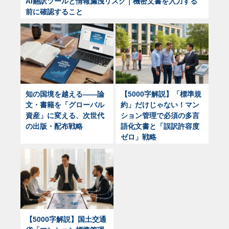
AI翻訳ツールと情報漏洩リスク｜機密文書を入力する
前に確認すること
知の国境を越える——論
【5000字解説】「標準規
文・書籍を「グローバル
約」だけじゃない！マン
資産」に変える、次世代
ション管理で必須の多言
の出版・配布戦略
語化文書と「誤訳許容度
ゼロ」戦略
【5000字解説】国土交通