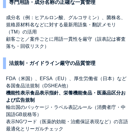
専門用語・成分名称の正確な一貫管理
成分名（例：ヒアルロン酸、グルコサミン）、菌株名、
規格原材料名などに対する最新用語集・翻訳メモリ
（TM）の活用
顧客ごと／案件ごとに用語一貫性を厳守（誤表記は審査
落ち・回収リスク）
法規制・ガイドライン厳守の品質管理
FDA（米国）、EFSA（EU）、厚生労働省（日本）など
各国食品法規制（DSHEA他）
機能性表示食品表示指針、栄養機能食品・医薬品区分お
よび広告規制
輸出国のパッケージ・ラベル表記ルール（消費者庁・中
国語GB規格等）
表示NGワード（医薬的効能・治癒保証表現など）の言語
最適化とリーガルチェック