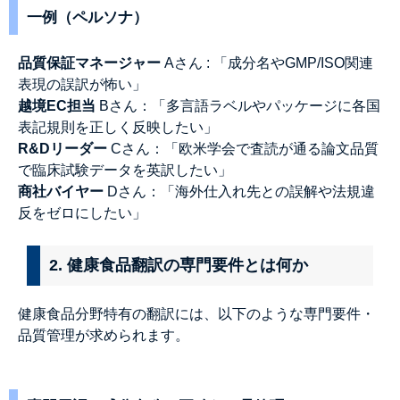
一例（ペルソナ）
品質保証マネージャー
Aさん
: 「成分名やGMP/ISO関連
表現の誤訳が怖い」
越境EC担当
Bさん
：「多言語ラベルやパッケージに各国
表記規則を正しく反映したい」
R&Dリーダー
Cさん：「欧米学会で査読が通る論文品質
で臨床試験データを英訳したい」
商社バイヤー
Dさん：「海外仕入れ先との誤解や法規違
反をゼロにしたい」
2. 健康食品翻訳の専門要件とは何か
健康食品分野特有の翻訳には、以下のような専門要件・
品質管理が求められます。