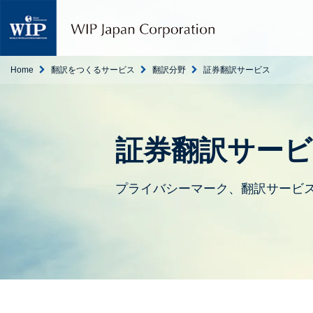
W
I
P
ジ
ャ
Home
翻訳をつくるサービス
翻訳分野
証券翻訳サービス
パ
ン
｜
翻
訳
証券翻訳サービ
・
通
訳
プライバシーマーク、翻訳サービスの
・
海
外
調
査
・
人
材