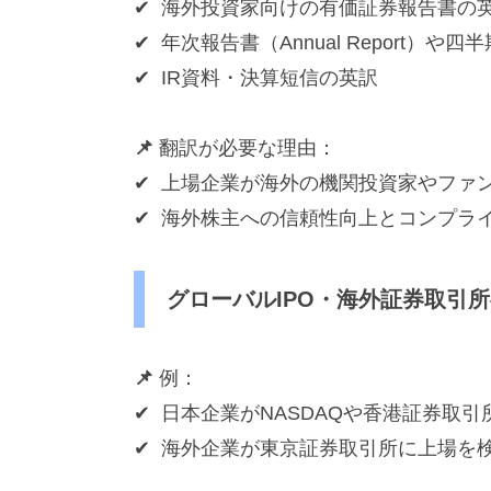
✔ 海外投資家向けの有価証券報告書の
対
✔ 年次報告書（Annual Report）や
応
）
✔ IR資料・決算短信の英訳
📌
翻訳が必要な理由：
✔ 上場企業が海外の機関投資家やファ
✔ 海外株主への信頼性向上とコンプラ
グローバルIPO・海外証券取引
📌
例：
✔ 日本企業がNASDAQや香港証券取
✔ 海外企業が東京証券取引所に上場を