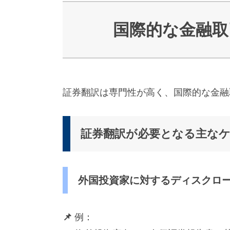
派
遣
の
国際的な金融取
多
言
語
サ
ー
ビ
証券翻訳は専門性が高く、国際的な金融
ス
（
1
3
証券翻訳が必要となる主な
9
言
語
・
外国投資家に対するディスクロ
2
1
0
📌
例：
カ
国