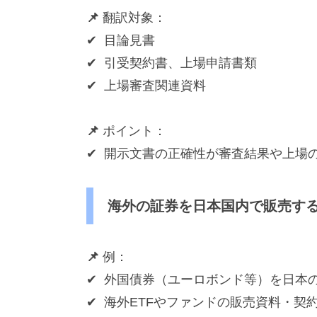
📌
翻訳対象
：
✔ 目論見書
✔ 引受契約書、上場申請書類
✔ 上場審査関連資料
📌
ポイント：
✔ 開示文書の正確性が審査結果や上場
海外の証券を日本国内で販売す
📌
例：
✔ 外国債券（ユーロボンド等）を日本
✔ 海外ETFやファンドの販売資料・契