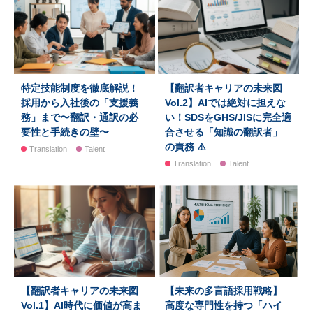
特定技能制度を徹底解説！
【翻訳者キャリアの未来図
採用から入社後の「支援義
Vol.2】AIでは絶対に担えな
務」まで〜翻訳・通訳の必
い！SDSをGHS/JISに完全適
要性と手続きの壁〜
合させる「知識の翻訳者」
の責務 ⚠️
Translation
Talent
Translation
Talent
【翻訳者キャリアの未来図
【未来の多言語採用戦略】
Vol.1】AI時代に価値が高ま
高度な専門性を持つ「ハイ