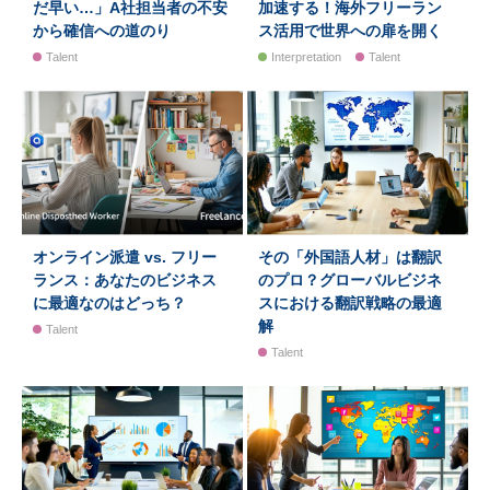
だ早い…」A社担当者の不安
加速する！海外フリーラン
から確信への道のり
ス活用で世界への扉を開く
Talent
Interpretation
Talent
オンライン派遣 vs. フリー
その「外国語人材」は翻訳
ランス：あなたのビジネス
のプロ？グローバルビジネ
に最適なのはどっち？
スにおける翻訳戦略の最適
解
Talent
Talent