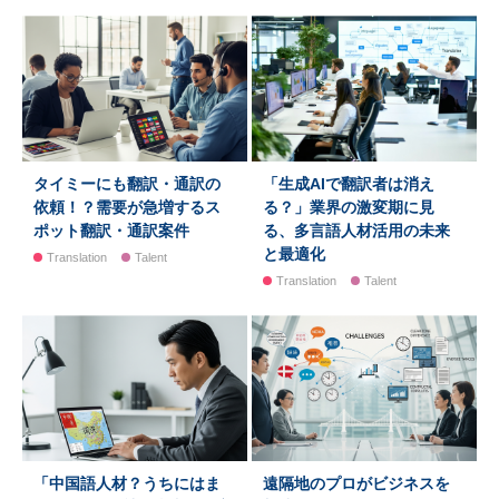
タイミーにも翻訳・通訳の
「生成AIで翻訳者は消え
依頼！？需要が急増するス
る？」業界の激変期に見
ポット翻訳・通訳案件
る、多言語人材活用の未来
と最適化
Translation
Talent
Translation
Talent
「中国語人材？うちにはま
遠隔地のプロがビジネスを