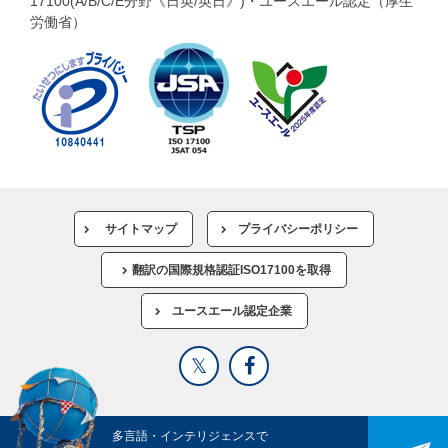
17100(A/B/C/E分野《日英/英日》)・ユースエール認定（厚生
労働省）
サイトマップ
プライバシーポリシー
翻訳の国際規格認証ISO17100を取得
ユースエール認定企業
多言語・インテリジェンスで