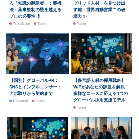
る「知識の翻訳者」：薬機
ブリッド人材」を見つけ出
法・薬事規制の壁を越える
す鍵：世界自動営業™の破
プロの必要性 💊
壊力 ✨
Translation
Talent
Talent
【国別】グローバルPR：
【多言語人材の採用戦略】
SNSとインフルエンサー：
WIPがあなたの課題を解決！
アポ取りから契約まで
多様なニーズに応える4つの
グローバル採用支援モデル
Research
Talent
Talent