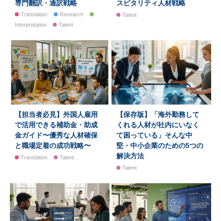
専門翻訳・通訳戦略
スピタリティ人材戦略
Translation
Research
Talent
Interpretation
Talent
【担当者必見】外国人雇用
【保存版】「海外勤務して
で活用できる補助金・助成
くれる人材が社内にいなく
金ガイド〜優秀な人材確保
て困っている」そんな中
と職場定着の成功戦略〜
堅・中小企業のための5つの
解決方法
Translation
Talent
Talent