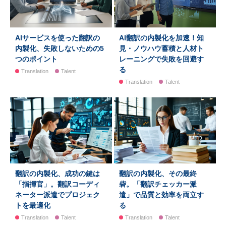
AIサービスを使った翻訳の
AI翻訳の内製化を加速！知
内製化、失敗しないための5
見・ノウハウ蓄積と人材ト
つのポイント
レーニングで失敗を回避す
る
Translation
Talent
Translation
Talent
翻訳の内製化、成功の鍵は
翻訳の内製化、その最終
「指揮官」。翻訳コーディ
砦。「翻訳チェッカー派
ネーター派遣でプロジェク
遣」で品質と効率を両立す
トを最適化
る
Translation
Talent
Translation
Talent