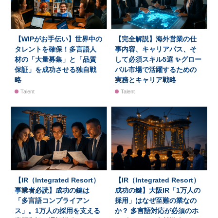
【WIPがお手伝い】世界中の
【完全解説】海外営業の仕
タレントを確保！多言語人
事内容、キャリアパス、そ
材の「大量募集」と「品質
して必須スキル5選 ✨グロー
保証」を成功させる独自戦
バル市場で活躍するための
略
実務とキャリア戦略
Talent
Talent
【IR（Integrated Resort）
【IR（Integrated Resort）
事業者必読】成功の鍵は
成功の鍵】大阪IR「1万人の
「多言語コンプライアン
採用」はなぜ至難の業なの
ス」。1万人の採用を支える
か？ 多言語対応が必須のホ