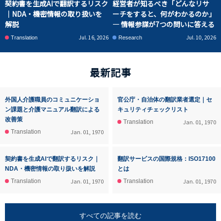
契約書を生成AIで翻訳するリスク
経営者が知るべき「どんなリサ
｜NDA・機密情報の取り扱いを
ーチをすると、何がわかるのか」
解説
― 情報参謀が7つの問いに答える
Jul. 16, 2026
Jul. 10, 2026
Translation
Research
最新記事
外国人介護職員のコミュニケーショ
官公庁・自治体の翻訳業者選定｜セ
ン課題と介護マニュアル翻訳による
キュリティチェックリスト
改善策
Jan. 01, 1970
Translation
Jan. 01, 1970
Translation
契約書を生成AIで翻訳するリスク｜
翻訳サービスの国際規格：ISO17100
NDA・機密情報の取り扱いを解説
とは
Jan. 01, 1970
Jan. 01, 1970
Translation
Translation
すべての記事を読む