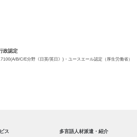
行政認定
7100(A/B/C/E分野《日英/英日》)・ユースエール認定（厚生労働省）
ビス
多言語人材派遣・紹介