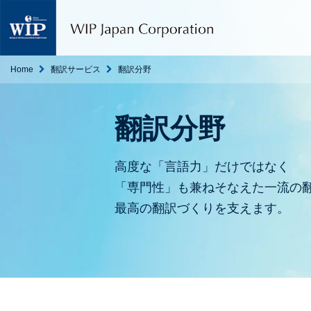
W
I
P
ジ
ャ
Home
翻訳サービス
翻訳分野
パ
ン
｜
翻訳分野
翻
訳
・
高度な「言語力」だけではなく
通
訳
「専門性」も兼ねそなえた一流の
・
最高の翻訳づくりを支えます。
海
外
調
査
・
人
材