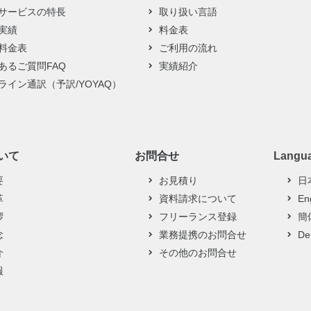
サービスの特長
取り扱い言語
実績
料金表
料金表
ご利用の流れ
あるご質問FAQ
実績紹介
ライン通訳（予訳/YOYAQ）
ついて
お問合せ
Langu
要
お見積り
日
革
資料請求について
En
拶
フリーランス登録
簡
念
業務提携のお問合せ
De
介
その他のお問合せ
報