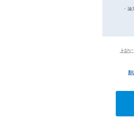
対
論
応
）
上記に
翻