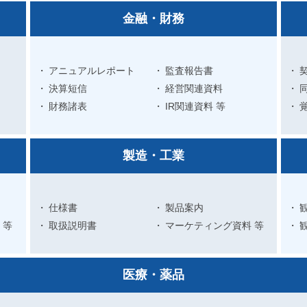
金融・財務
アニュアルレポート
監査報告書
決算短信
経営関連資料
財務諸表
IR関連資料 等
製造・工業
仕様書
製品案内
 等
取扱説明書
マーケティング資料 等
医療・薬品