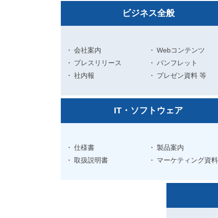
派
遣
ビジネス全般
の
多
言
会社案内
Webコンテンツ
語
プレスリリース
サ
パンフレット
ー
社内報
プレゼン資料 等
ビ
ス
（
IT・ソフトウェア
1
3
9
言
仕様書
製品案内
語
取扱説明書
マーケティング資料
・
2
1
0
カ
国