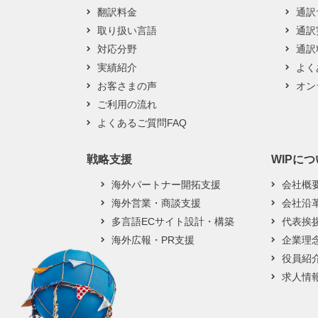
翻訳料金
通訳
取り扱い言語
通訳
対応分野
通訳
実績紹介
よく
お客さまの声
オン
ご利用の流れ
よくあるご質問FAQ
戦略支援
WIPに
海外パートナー開拓支援
会社概
海外営業・商談支援
会社沿
多言語ECサイト設計・構築
代表挨
海外広報・PR支援
企業理
役員紹
求人情