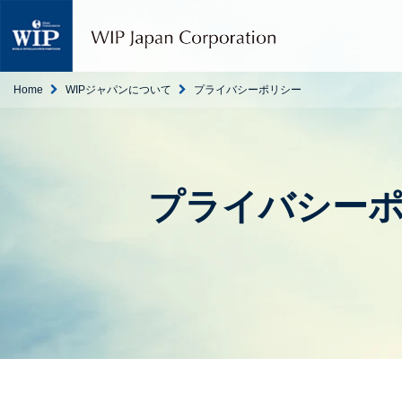
W
I
P
ジ
ャ
Home
WIPジャパンについて
プライバシーポリシー
パ
ン
｜
翻
訳
プライバシー
・
通
訳
・
海
外
調
査
・
人
材