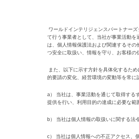
派
遣
の
多
言
ワールドインテリジェンスパートナーズ
語
て行う事業者として、当社が事業活動を
サ
は、個人情報保護法および関連するその
ー
つ安全に取扱い、情報を守り、お客様の
ビ
ス
（
また、以下に示す方針を具体化するため
1
的要請の変化、経営環境の変動等を常に
3
9
言
a） 当社は、事業活動を通じて取得す
語
提供を行い、利用目的の達成に必要な範
・
2
1
b） 当社は個人情報の取扱いに関する法
0
カ
c） 当社は個人情報への不正アクセス
国