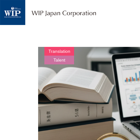
W
I
P
ジ
ャ
パ
ン
｜
Translation
翻
Talent
訳
・
通
訳
・
海
外
調
査
・
人
材