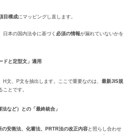
6項目構成
にマッピングし直します。
、日本の国内法令に基づく
必須の情報
が漏れていないかを
コードと定型文」適用
、H文、P文を抽出します。ここで重要なのは、
最新JIS規
ることです。
化審法など）との「最終統合」
新の安衛法、化審法、PRTR法の改正内容
と照らし合わせ