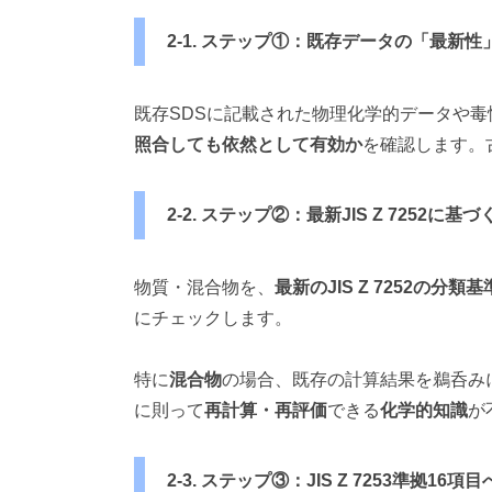
2-1. ステップ①：既存データの「最新性
既存SDSに記載された物理化学的データや毒
照合しても依然として有効か
を確認します。
2-2. ステップ②：最新JIS Z 7252に
物質・混合物を、
最新のJIS Z 7252の分類基
にチェックします。
特に
混合物
の場合、既存の計算結果を鵜呑み
に則って
再計算・再評価
できる
化学的知識
が
2-3. ステップ③：JIS Z 7253準拠1