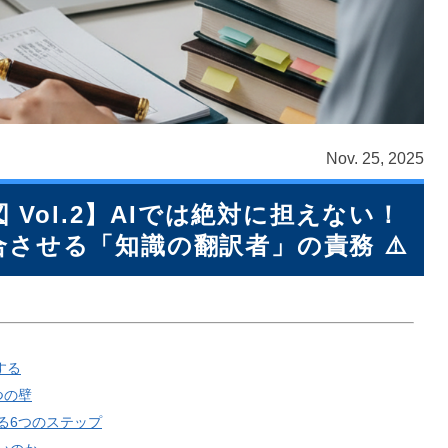
Nov. 25, 2025
Vol.2】AIでは絶対に担えない！
適合させる「知識の翻訳者」の責務 ⚠️
する
つの壁
する6つのステップ