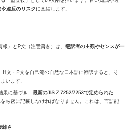
する「監査役」としての役割を担います。古い知識や過
法令違反のリスク
に直結します。
情報）とP文（注意書き）は、
翻訳者の主観やセンスが一
者が、H文・P文を自己流の自然な日本語に翻訳すると、そ
しまいます。
類結果に基づき、
最新のJIS Z 7252/7253で定められた
れを厳密に記載しなければなりません。これは、言語能
。
複雑さ