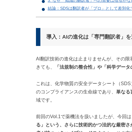
3. なぜ「知識の翻訳者」への需要は揺るがな
対
結論：SDSは翻訳者が「プロ」として差別化
応
）
導入：AIの進化は「専門翻訳者」
AI翻訳技術の進化は止まりませんが、その限
きても、
「法規制の整合性」や「科学データ
これは、化学物質の安全データシート（SDS
のコンプライアンスの生命線であり、
単なる
域です。
前回のVol.1で薬機法を扱いましたが、今回は
る」という、さらに技術的かつ法的な厳密さ