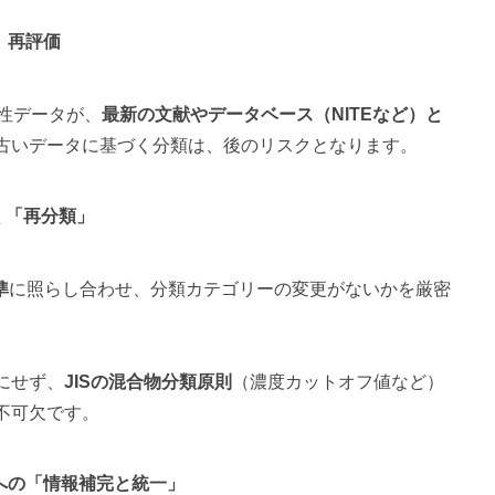
」再評価
性データが、
最新の文献やデータベース（NITEなど）と
古いデータに基づく分類は、後のリスクとなります。
基づく「再分類」
準
に照らし合わせ、分類カテゴリーの変更がないかを厳密
にせず、
JISの混合物分類原則
（濃度カットオフ値など）
不可欠です。
6項目への「情報補完と統一」