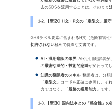
が最新の規格に適合しているかを判断
去のSDSを流用することは、そのまま
1-2. 【壁②】H文・P文の「定型文」厳守
GHSラベル要素に含まれるH文（危険有害性
切許されない
極めて特殊な文書です。
AI・汎用翻訳の限界
: AIや汎用翻訳
の
厳密な法的・技術的意味
が変わって
知識の翻訳者のスキル
: 翻訳者は、分
「定型文」コード
を正確に参照し、そ
力ではなく、「
規格の適用能力」
です
1-3. 【壁③】国内法令との「整合性」の