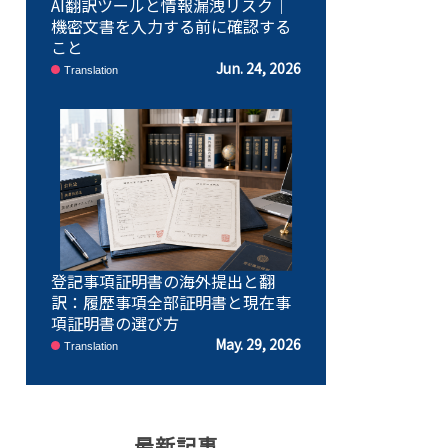
AI翻訳ツールと情報漏洩リスク｜
機密文書を入力する前に確認する
こと
Jun. 24, 2026
Translation
登記事項証明書の海外提出と翻
訳：履歴事項全部証明書と現在事
項証明書の選び方
May. 29, 2026
Translation
最新記事