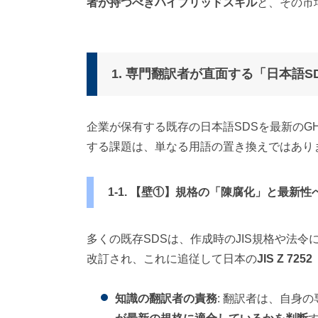
者が持つべきハイブリッドスキル
と、その市
1. 専門翻訳者が直面する「日本語S
企業が保有する既存の日本語SDSを最新のG
する課題は、単なる用語の置き換えではあり
1-1. 【壁①】規格の「陳腐化」と最新性
多くの既存SDSは、作成時のJIS規格や法令
改訂され、これに追従して日本の
JIS Z 7
知識の翻訳者の責務
: 翻訳者は、自身