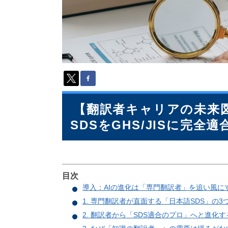
派
遣
の
多
言
語
サ
ー
ビ
ス
【翻訳者キャリアの未来図 
（
1
SDSをGHS/JISに完全
3
9
言
語
・
目次
2
導入：AIの進化は「専門翻訳者」を追い風に
1
1. 専門翻訳者が直面する「日本語SDS」の3
0
2. 翻訳者から「SDS適合のプロ」へと進化
カ
国