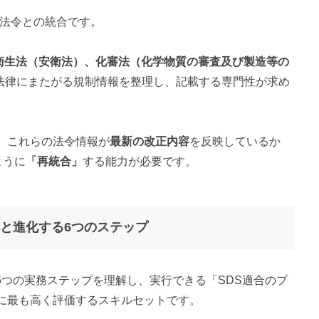
内法令との統合です。
衛生法（安衛法）、化審法（化学物質の審査及び製造等の
法律にまたがる規制情報を整理し、記載する専門性が求め
は、これらの法令情報が
最新の改正内容
を反映しているか
ように
「再統合」
する能力が必要です。
へと進化する6つのステップ
6つの実務ステップを理解し、実行できる「SDS適合のプ
に最も高く評価するスキルセットです。