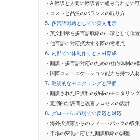
・AI翻訳と人間の翻訳者の組み合わせの
・コストと品質のバランスの取り方
5
.
多言語戦略としての英文開示
・英文開示を多言語戦略の一環として位置
・他言語に対応拡大する際の考慮点
6
.
内部での体制作りと人材育成
・翻訳・多言語対応のための社内体制の構
・国際コミュニケーション能力を持つ人材
7
.
継続的なモニタリングと評価
・翻訳されたIR資料の効果のモニタリン
・定期的な評価と改善プロセスの設計
8
.
グローバル市場での反応と対応
・海外投資家からのフィードバックの収集
・市場の変化に応じた翻訳戦略の調整