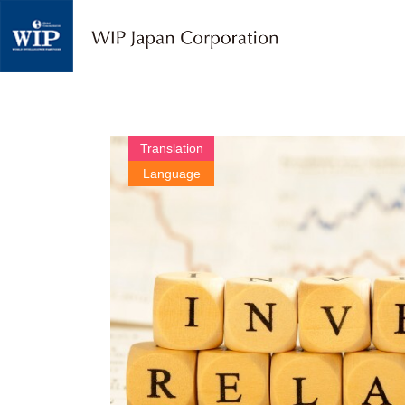
W
I
P
ジ
ャ
パ
ン
｜
Translation
翻
Language
訳
・
通
訳
・
海
外
調
査
・
人
材