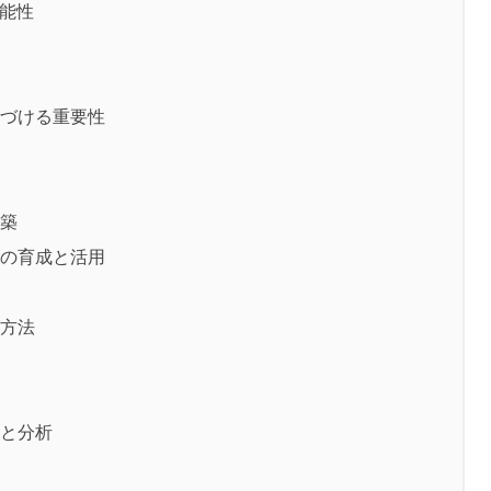
可能性
づける重要性
築
の育成と活用
グ方法
と分析