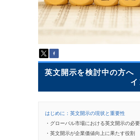
派
遣
の
多
言
語
サ
ー
ビ
ス
（
英文開示を検討中の方へ 
1
3
イ
9
言
語
・
2
はじめに：英文開示の現状と重要性
1
・グローバル市場における英文開示の必要
0
カ
・英文開示が企業価値向上に果たす役割
国