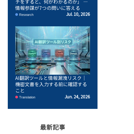
チをすると、何がわかるのか」 ―
情報参謀が7つの問いに答える
Jul. 10, 2026
Research
AI翻訳ツールと情報漏洩リスク｜
機密文書を入力する前に確認する
こと
Jun. 24, 2026
Translation
最新記事