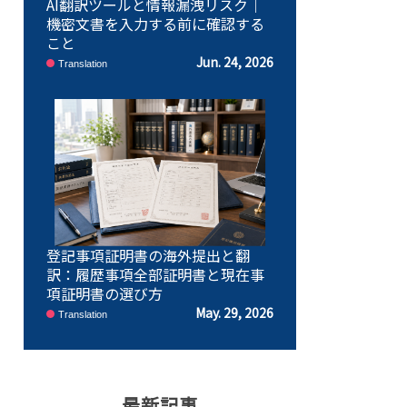
AI翻訳ツールと情報漏洩リスク｜
機密文書を入力する前に確認する
こと
Jun. 24, 2026
Translation
登記事項証明書の海外提出と翻
訳：履歴事項全部証明書と現在事
項証明書の選び方
May. 29, 2026
Translation
最新記事