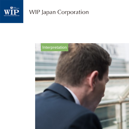
W
I
P
ジ
ャ
パ
ン
｜
Interpretation
翻
訳
・
通
訳
・
海
外
調
査
・
人
材