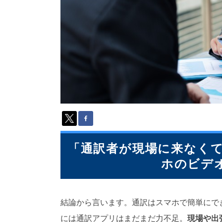
派
遣
の
多
言
語
サ
ー
ビ
ス
（
1
3
9
「通訳者が現場に来なくて
言
語
ホのビデ
・
2
1
0
結論から言います。通訳はスマホで簡単にで
カ
には通訳アプリはまだまだ力不足。
現場や出
国