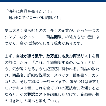
「海外に商品を売りたい！」
「越境ECでグローバル展開だ！」
夢は大きく膨らむものの、多くの企業が、たった一つの
シンプルなタスク――
「商品翻訳」
の途方もない壁にぶ
つかり、密かに諦めてしまう現実があります。
まず、
自社が扱う数千、数万点にも及ぶ商品リスト
を目
の前にした時、「これ、全部翻訳するのか…？」とい
う、気が遠くなるような絶望感に襲われる。商品の数だ
け、商品名、詳細な説明文、スペック、箇条書き、カテ
ゴリ名、そしてSEOキーワードまで、気がつけば途方も
ないテキスト量。これを全てプロの翻訳者に依頼すると
なると、その
翻訳コスト
を想像しただけで、企画書が机
の引き出しの奥へと消えていく。