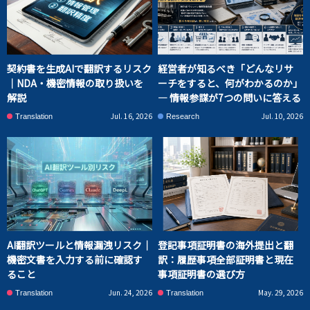
契約書を生成AIで翻訳するリスク
経営者が知るべき「どんなリサ
｜NDA・機密情報の取り扱いを
ーチをすると、何がわかるのか」
解説
― 情報参謀が7つの問いに答える
Jul. 16, 2026
Jul. 10, 2026
Translation
Research
AI翻訳ツールと情報漏洩リスク｜
登記事項証明書の海外提出と翻
機密文書を入力する前に確認す
訳：履歴事項全部証明書と現在
ること
事項証明書の選び方
Jun. 24, 2026
May. 29, 2026
Translation
Translation