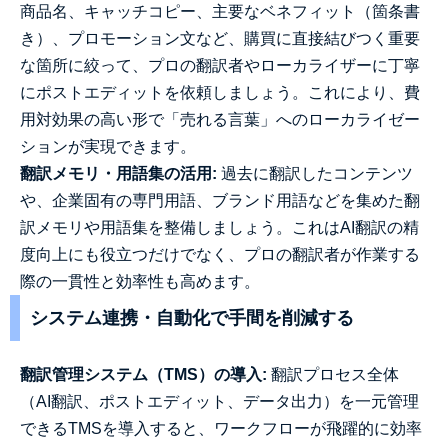
商品名、キャッチコピー、主要なベネフィット（箇条書
き）、プロモーション文など、購買に直接結びつく重要
な箇所に絞って、プロの翻訳者やローカライザーに丁寧
にポストエディットを依頼しましょう。これにより、費
用対効果の高い形で「売れる言葉」へのローカライゼー
ションが実現できます。
翻訳メモリ・用語集の活用:
過去に翻訳したコンテンツ
や、企業固有の専門用語、ブランド用語などを集めた翻
訳メモリや用語集を整備しましょう。これはAI翻訳の精
度向上にも役立つだけでなく、プロの翻訳者が作業する
際の一貫性と効率性も高めます。
システム連携・自動化で手間を削減する
翻訳管理システム（TMS）の導入:
翻訳プロセス全体
（AI翻訳、ポストエディット、データ出力）を一元管理
できるTMSを導入すると、ワークフローが飛躍的に効率