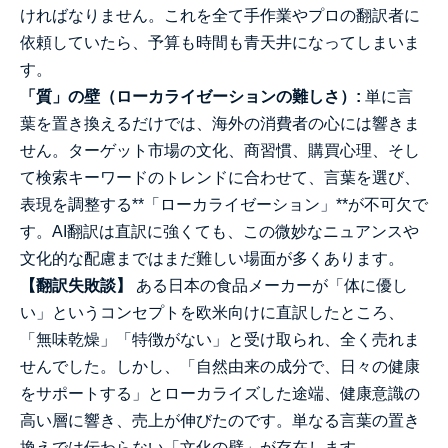
ければなりません。これを全て手作業やプロの翻訳者に
依頼していたら、予算も時間も青天井になってしまいま
す。
「質」の壁（ローカライゼーションの難しさ）:
単に言
葉を置き換えるだけでは、海外の消費者の心には響きま
せん。ターゲット市場の文化、商習慣、購買心理、そし
て検索キーワードのトレンドに合わせて、言葉を選び、
表現を調整する**「ローカライゼーション」**が不可欠で
す。AI翻訳は直訳に強くても、この微妙なニュアンスや
文化的な配慮まではまだ難しい場面が多くあります。
【翻訳失敗談】
ある日本の食品メーカーが「体に優し
い」というコンセプトを欧米向けに直訳したところ、
「無味乾燥」「特徴がない」と受け取られ、全く売れま
せんでした。しかし、「自然由来の成分で、日々の健康
をサポートする」とローカライズした途端、健康意識の
高い層に響き、売上が伸びたのです。単なる言葉の置き
換えでは伝わらない「文化の壁」が存在します。