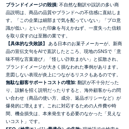
ブランドイメージの毀損:
不自然な翻訳や誤訳の多い商
品説明は、商品の品質やブランドへの不信感に直結しま
す。「この企業は細部まで気を配っていない」「プロ意
識が低い」といった印象を与えかねず、一度失った信頼
を取り戻すのは至難の業です。
【具体的な失敗談】
ある日本のお菓子メーカーが、新商
品の宣伝文句をAIで直訳したところ、現地のSNSで「意
味不明な言葉遊び」「怪しい詐欺まがい」と拡散され、
ブランドイメージが大きく損なわれた事例があります。
意図しない表現が炎上につながるリスクもあるのです。
無駄な顧客サポートコストの増加:
翻訳が不十分だった
り、誤解を招く説明だったりすると、海外顧客からの問
い合わせ（商品の使い方、成分、返品ポリシーなど）が
爆発的に増えます。これに対応するための人件費や時
間、機会損失は、本来発生する必要のなかった「見えな
いコスト」です。