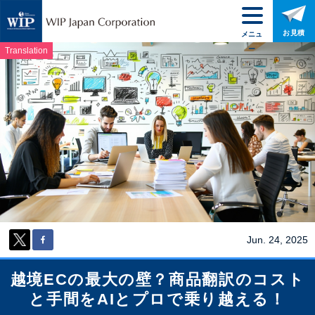
お見積
メニュ
ー
Translation
Jun. 24, 2025
越境ECの最大の壁？商品翻訳のコスト
と手間をAIとプロで乗り越える！