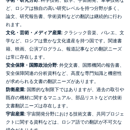
学術・研究分野
: 科学技術、数学、宇宙開発、軍事技術な
ど、ロシアは独自の高い研究レベルを持つ分野が多く、
論文、研究報告書、学術資料などの翻訳は継続的に行わ
れます。
文化・芸術・メディア産業
: クラシック音楽、バレエ、文
学など、ロシアは豊かな文化遺産を持つ国です。関連書
籍、映画、公演プログラム、報道記事などの翻訳ニーズ
は常に存在します。
安全保障・国際政治分野
: 外交文書、国際機関の報告書、
安全保障関連の分析資料など、高度な専門知識と機密性
が求められる文書の翻訳ニーズがあります。
防衛産業
: 国際的な制限下ではありますが、過去の取引や
既存の機材に関するマニュアル、部品リストなどの技術
文書翻訳ニーズは存在します。
宇宙産業
: 宇宙開発分野における技術文書、共同プロジェ
クトに関する資料などは、ロシア語での翻訳が不可欠な