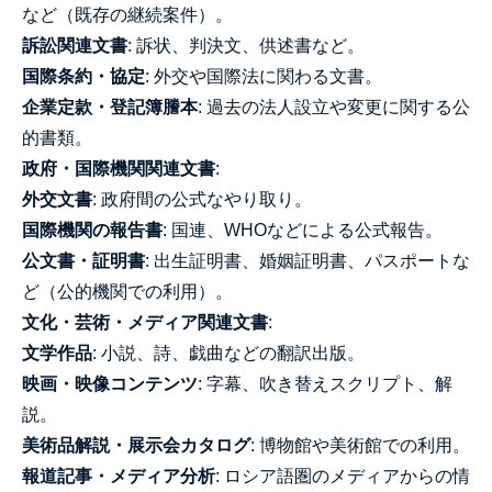
など（既存の継続案件）。
訴訟関連文書
: 訴状、判決文、供述書など。
国際条約・協定
: 外交や国際法に関わる文書。
企業定款・登記簿謄本
: 過去の法人設立や変更に関する公
的書類。
政府・国際機関関連文書
:
外交文書
: 政府間の公式なやり取り。
国際機関の報告書
: 国連、WHOなどによる公式報告。
公文書・証明書
: 出生証明書、婚姻証明書、パスポートな
ど（公的機関での利用）。
文化・芸術・メディア関連文書
:
文学作品
: 小説、詩、戯曲などの翻訳出版。
映画・映像コンテンツ
: 字幕、吹き替えスクリプト、解
説。
美術品解説・展示会カタログ
: 博物館や美術館での利用。
報道記事・メディア分析
: ロシア語圏のメディアからの情