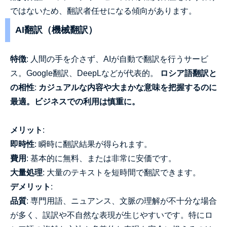
ではないため、翻訳者任せになる傾向があります。
AI翻訳（機械翻訳）
特徴
: 人間の手を介さず、AIが自動で翻訳を行うサービ
ス。Google翻訳、DeepLなどが代表的。
ロシア語翻訳と
の相性
:
カジュアルな内容や大まかな意味を把握するのに
最適。ビジネスでの利用は慎重に。
メリット
:
即時性
: 瞬時に翻訳結果が得られます。
費用
: 基本的に無料、または非常に安価です。
大量処理
: 大量のテキストを短時間で翻訳できます。
デメリット
:
品質
: 専門用語、ニュアンス、文脈の理解が不十分な場合
が多く、誤訳や不自然な表現が生じやすいです。特にロ