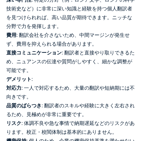
技術史など）に非常に深い知識と経験を持つ個人翻訳者
を見つけられれば、高い品質が期待できます。ニッチな
分野で力を発揮します。
費用
: 翻訳会社を介さないため、中間マージンが発生せ
ず、費用を抑えられる場合があります。
直接コミュニケーション
: 翻訳者と直接やり取りできるた
め、ニュアンスの伝達や質問がしやすく、細かな調整が
可能です。
デメリット
:
対応力
: 一人で対応するため、大量の翻訳や短納期には不
向きです。
品質のばらつき
: 翻訳者のスキルや経験に大きく左右され
るため、見極めが非常に重要です。
リスク
: 体調不良や急な事情で納期遅延などのリスクがあ
ります。校正・校閲体制は基本的にありません。
機密保持
: 個人のため、企業の機密保持基準を満たせない