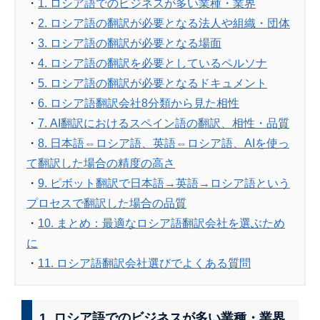
・
1. ロシア語でのビジネスが多い業種・業界
・
2. ロシア語の翻訳が必要となる法人や組織・団体
・
3. ロシア語の翻訳が必要となる場面
・
4. ロシア語の翻訳を必要としているペルソナ
・
5. ロシア語の翻訳が必要となるドキュメント
・
6. ロシア語翻訳会社8分類から見た相性
・
7. AI翻訳におけるスペイン語の翻訳、相性・品質
・
8. 日本語⇔ロシア語、英語⇔ロシア語、AIを使っ
て翻訳した場合の精度の高さ
・
9. ピボット翻訳で日本語→英語→ロシア語という
プロセスで翻訳した場合の品質
・
10. まとめ：最適なロシア語翻訳会社を選ぶため
に
・
11. ロシア語翻訳会社選びでよくある質問
1. ロシア語でのビジネスが多い業種・業界