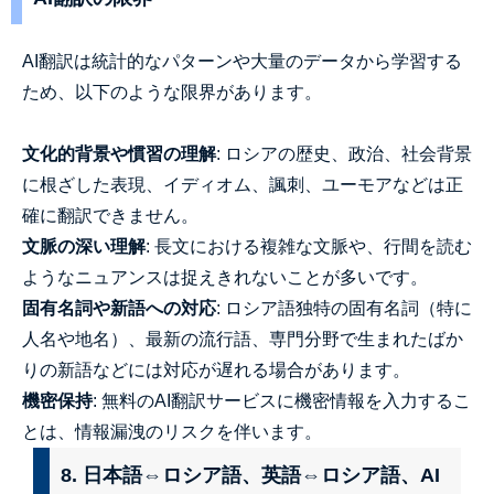
AI翻訳は統計的なパターンや大量のデータから学習する
ため、以下のような限界があります。
文化的背景や慣習の理解
: ロシアの歴史、政治、社会背景
に根ざした表現、イディオム、諷刺、ユーモアなどは正
確に翻訳できません。
文脈の深い理解
: 長文における複雑な文脈や、行間を読む
ようなニュアンスは捉えきれないことが多いです。
固有名詞や新語への対応
: ロシア語独特の固有名詞（特に
人名や地名）、最新の流行語、専門分野で生まれたばか
りの新語などには対応が遅れる場合があります。
機密保持
: 無料のAI翻訳サービスに機密情報を入力するこ
とは、情報漏洩のリスクを伴います。
8. 日本語⇔ロシア語、英語⇔ロシア語、AI