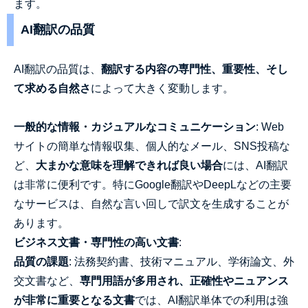
ます。
AI翻訳の品質
AI翻訳の品質は、
翻訳する内容の専門性、重要性、そし
て求める自然さ
によって大きく変動します。
一般的な情報・カジュアルなコミュニケーション
: Web
サイトの簡単な情報収集、個人的なメール、SNS投稿な
ど、
大まかな意味を理解できれば良い場合
には、AI翻訳
は非常に便利です。特にGoogle翻訳やDeepLなどの主要
なサービスは、自然な言い回しで訳文を生成することが
あります。
ビジネス文書・専門性の高い文書
:
品質の課題
: 法務契約書、技術マニュアル、学術論文、外
交文書など、
専門用語が多用され、正確性やニュアンス
が非常に重要となる文書
では、AI翻訳単体での利用は強