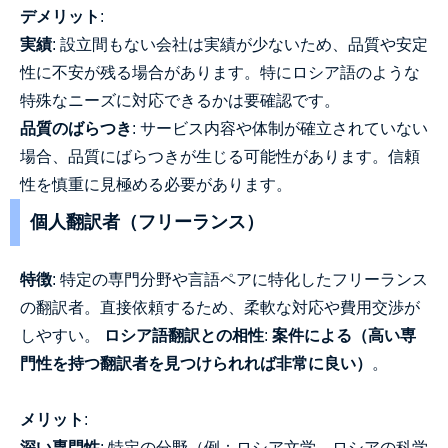
デメリット
:
実績
: 設立間もない会社は実績が少ないため、品質や安定
性に不安が残る場合があります。特にロシア語のような
特殊なニーズに対応できるかは要確認です。
品質のばらつき
: サービス内容や体制が確立されていない
場合、品質にばらつきが生じる可能性があります。信頼
性を慎重に見極める必要があります。
個人翻訳者（フリーランス）
特徴
: 特定の専門分野や言語ペアに特化したフリーランス
の翻訳者。直接依頼するため、柔軟な対応や費用交渉が
しやすい。
ロシア語翻訳との相性
:
案件による（高い専
門性を持つ翻訳者を見つけられれば非常に良い）
。
メリット
:
深い専門性
: 特定の分野（例：ロシア文学、ロシアの科学