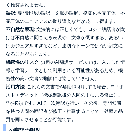
く推奨されません。
誤訳
: 専門用語の誤訳、文脈の誤解、格変化や完了体・不
完了体のニュアンスの取り違えなどが起こり得ます。
不自然な表現
: 文法的には正しくても、ロシア語話者が聞
けば不自然に聞こえる表現や、文体が硬すぎる、あるい
はカジュアルすぎるなど、適切なトーンではない訳文に
なることがあります。
機密性のリスク
: 無料のAI翻訳サービスでは、入力した情
報が学習データとして利用される可能性があるため、機
密性の高い文書の翻訳には適していません。
活用方法
: これらの文書でAI翻訳を利用する場合、**「ポ
ストエディット（機械翻訳後の人間の手による修正）」
**が必須です。AIで一次翻訳を行い、その後、専門知識
を持つ人間の翻訳者が修正・推敲することで、効率と品
質を両立させることが可能です。
AI翻訳の限界