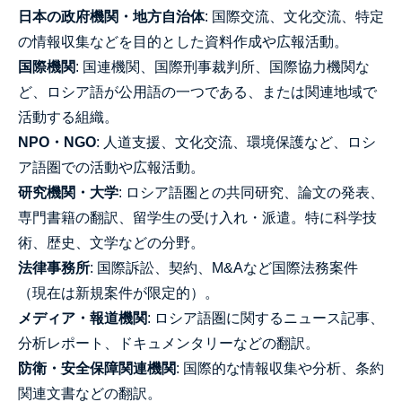
日本の政府機関・地方自治体
: 国際交流、文化交流、特定
の情報収集などを目的とした資料作成や広報活動。
国際機関
: 国連機関、国際刑事裁判所、国際協力機関な
ど、ロシア語が公用語の一つである、または関連地域で
活動する組織。
NPO・NGO
: 人道支援、文化交流、環境保護など、ロシ
ア語圏での活動や広報活動。
研究機関・大学
: ロシア語圏との共同研究、論文の発表、
専門書籍の翻訳、留学生の受け入れ・派遣。特に科学技
術、歴史、文学などの分野。
法律事務所
: 国際訴訟、契約、M&Aなど国際法務案件
（現在は新規案件が限定的）。
メディア・報道機関
: ロシア語圏に関するニュース記事、
分析レポート、ドキュメンタリーなどの翻訳。
防衛・安全保障関連機関
: 国際的な情報収集や分析、条約
関連文書などの翻訳。