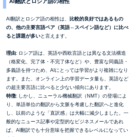
AI翻訳とロシア語の相性
AI翻訳とロシア語の相性は、
比較的良好ではあるもの
の、他の主要言語ペア（英語⇔スペイン語など）に比べ
ると課題が多い
と言えます。
理由
: ロシア語は、英語や西欧言語とは異なる文法構造
（格変化、完了体・不完了体など）や、豊富な同義語・
多義語を持つため、AIにとっては学習がより複雑になり
ます。また、オンライン上の学習データ量も、英語など
の超主要言語に比べると少ない傾向にあります。
特徴
: しかし、ニューラル機械翻訳（NMT）の登場によ
り、単語単位の翻訳から文脈を考慮した翻訳へと進化
し、以前のような「直訳感」は大幅に減少しました。一
般的なニュース記事や定型的なビジネスメールであれ
ば、AI翻訳でも十分意味を把握できるレベルになってい