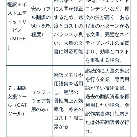
翻訳をベース
FAQ、ウェブサイト
翻訳＋ポ
安め（フ
に人間が修正
コンテンツなど、原
ストエデ
ル翻訳の
するため、速
文の質が高く、ある
ィットサ
50～80%
度とコストの
程度のパターンがあ
ービス
程度）
バランスが良
る文書。完璧なネイ
（MTPE
い、大量の文
ティブレベルの品質
）
書に対応可能
より、効率とコスト
を重視する場合。
継続的に大量の翻訳
翻訳メモリや
を行う企業、専門用
用語集を活用
７．翻訳
語が多い技術文書、
（ソフト
し、翻訳の一
支援ツー
過去の翻訳資産を再
ウェア費
貫性向上と効
ル（CAT
利用したい場合。翻
用のみ）
率化、将来の
ツール）
訳作業自体は社内ま
コスト削減に
たは外部翻訳者が行
繋がる
う。