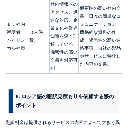
社内情報への
機密性の高い社内文
アクセス、迅
書、日々の簡単なコ
速な対応、企
８．社内
ミュニケーション、
業文化や業界
翻訳者・
（人件
簡易的な資料の作
知識を深く理
バイリン
費）
成、緊急性の高い連
解している、
ガル社員
絡事項、自社の製品
機密性の高い
やサービスに特化し
文書も対応可
た内容の文書。
能
6. ロシア語の翻訳見積もりを依頼する際の
ポイント
翻訳料金は提供されるサービスの内容によって大きく異