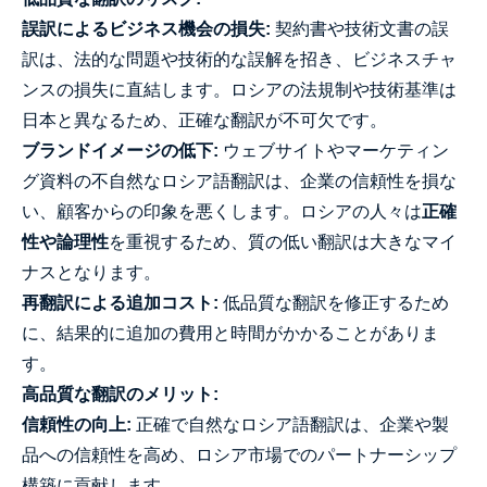
誤訳によるビジネス機会の損失:
契約書や技術文書の誤
訳は、法的な問題や技術的な誤解を招き、ビジネスチャ
ンスの損失に直結します。ロシアの法規制や技術基準は
日本と異なるため、正確な翻訳が不可欠です。
ブランドイメージの低下:
ウェブサイトやマーケティン
グ資料の不自然なロシア語翻訳は、企業の信頼性を損な
い、顧客からの印象を悪くします。ロシアの人々は
正確
性や論理性
を重視するため、質の低い翻訳は大きなマイ
ナスとなります。
再翻訳による追加コスト:
低品質な翻訳を修正するため
に、結果的に追加の費用と時間がかかることがありま
す。
高品質な翻訳のメリット:
信頼性の向上:
正確で自然なロシア語翻訳は、企業や製
品への信頼性を高め、ロシア市場でのパートナーシップ
構築に貢献します。