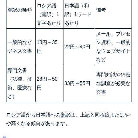
ロシア語
日本語（和
翻訳の種類
備考
（露訳）1
訳）1ワード
文字あたり
あたり
メール、プレゼ
一般的なビ
18円～35
ン資料、一般的
22円～40円
ジネス文書
円
なウェブサイト
など
専門文書
専門知識や綿密
（法律、技
28円～50
33円～55円
な調査が必要な
術、医療な
円
文書
ど）
ロシア語から日本語への翻訳は、上記と同程度またはや
や高くなる傾向があります。