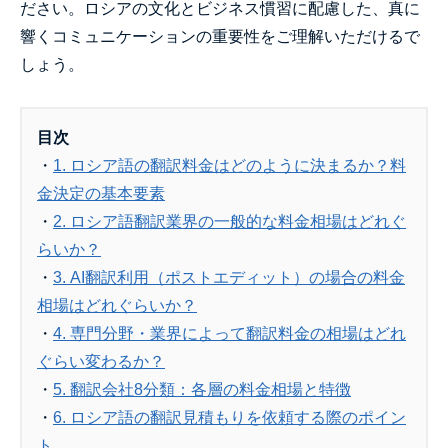
ださい。ロシアの文化とビジネス慣習に配慮した、真に
響くコミュニケーションの重要性をご理解いただけるで
しょう。
目次
・
1. ロシア語の翻訳料金はどのように決まるか？料
金決定の基本要素
・
2. ロシア語翻訳業界の一般的な料金相場はどれぐ
らいか？
・
3. AI翻訳利用（ポストエディット）の場合の料金
相場はどれぐらいか？
・
4. 専門分野・業界によって翻訳料金の相場はどれ
ぐらい変わるか？
・
5. 翻訳会社8分類：各層の料金相場と特徴
・
6. ロシア語の翻訳見積もりを依頼する際のポイン
ト