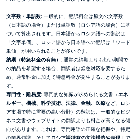
文字数・単語数:
一般的に、翻訳料金は原文の文字数
（日本語の場合）または単語数（ロシア語の場合）に基
づいて算出されます。日本語からロシア語への翻訳は
「文字単価」、ロシア語から日本語への翻訳は「ワード
単価」が用いられることが多いです。
納期（特急料金の有無）:
通常の納期よりも短い期間で
の納品を希望する場合、翻訳者は緊急対応を要するた
め、通常料金に加えて特急料金が発生することがありま
す。
専門性・難易度:
専門的な知識が求められる文書（
エネ
ルギー、機械、科学技術、法律、金融、医療
など、ロシ
ア市場で特に需要の高い分野）の翻訳は、一般的なビジ
ネス文書やウェブサイトの翻訳よりも料金が高くなる傾
向があります。これは、専門用語の正確な把握や、特定
の業界知識、そして
ロシア語特有の文法構造や表現
まで