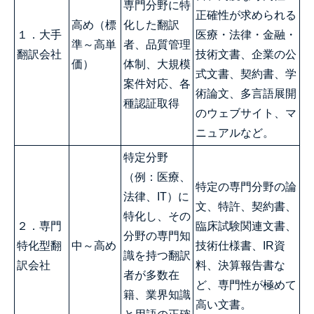
専門分野に特
正確性が求められる
高め（標
化した翻訳
１．大手
医療・法律・金融・
準～高単
者、品質管理
翻訳会社
技術文書、企業の公
価）
体制、大規模
式文書、契約書、学
案件対応、各
術論文、多言語展開
種認証取得
のウェブサイト、マ
ニュアルなど。
特定分野
（例：医療、
特定の専門分野の論
法律、IT）に
文、特許、契約書、
特化し、その
２．専門
臨床試験関連文書、
分野の専門知
特化型翻
中～高め
技術仕様書、IR資
識を持つ翻訳
訳会社
料、決算報告書な
者が多数在
ど、専門性が極めて
籍、業界知識
高い文書。