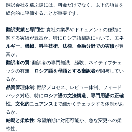
翻訳会社を選ぶ際には、料金だけでなく、以下の項目を
総合的に評価することが重要です。
翻訳実績と専門性:
貴社の業界やドキュメントの種類に
関する実績が豊富か。特にロシア語翻訳において、
エネ
ルギー、機械、科学技術、法律、金融分野での実績
が豊
富か。
翻訳者の質:
翻訳者の専門知識、経験、ネイティブチェ
ックの有無。
ロシア語を母語とする翻訳者
が関与してい
るか。
品質管理体制:
翻訳プロセス、レビュー体制、フィード
バック対応。特に
ロシア語の文法構造、専門用語の正確
性、文化的ニュアンス
まで細かくチェックする体制があ
るか。
納期と柔軟性:
希望納期に対応可能か、急な変更への柔
軟性。