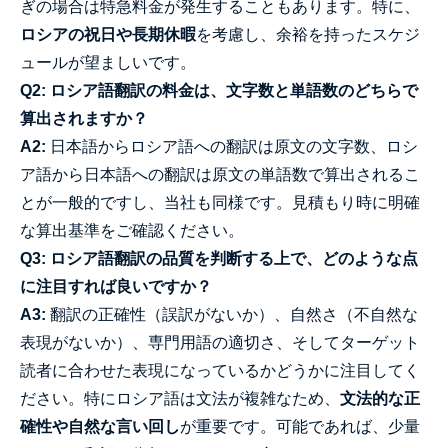
ぎの場合は特急料金が発生することもあります。特に、
ロシアの祝日や長期休暇
を考慮し、余裕を持ったスケジ
ュールが望ましいです。
Q2: ロシア語翻訳の料金は、文字数と単語数のどちらで
算出されますか？
A2:
日本語からロシア語への翻訳は原文の文字数、ロシ
ア語から日本語への翻訳は原文の単語数で算出されるこ
とが一般的ですし、当社も同様です。見積もり時に明確
な算出基準をご確認ください。
Q3: ロシア語翻訳の品質を判断する上で、どのような点
に注目すれば良いですか？
A3:
翻訳の正確性（誤訳がないか）、自然さ（不自然な
表現がないか）、専門用語の適切さ、そしてターゲット
読者に合わせた表現になっているかどうかに注目してく
ださい。特にロシア語は文法が複雑なため、
文法的な正
確性や自然な言い回し
が重要です。可能であれば、少量