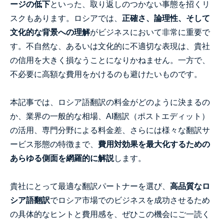
ージの低下
といった、取り返しのつかない事態を招くリ
スクもあります。ロシアでは、
正確さ、論理性、そして
文化的な背景への理解
がビジネスにおいて非常に重要で
す。不自然な、あるいは文化的に不適切な表現は、貴社
の信用を大きく損なうことになりかねません。一方で、
不必要に高額な費用をかけるのも避けたいものです。
本記事では、ロシア語翻訳の料金がどのように決まるの
か、業界の一般的な相場、AI翻訳（ポストエディット）
の活用、専門分野による料金差、さらには様々な翻訳サ
ービス形態の特徴まで、
費用対効果を最大化するための
あらゆる側面を網羅的に解説
します。
貴社にとって最適な翻訳パートナーを選び、
高品質なロ
シア語翻訳
でロシア市場でのビジネスを成功させるため
の具体的なヒントと費用感を、ぜひこの機会にご一読く