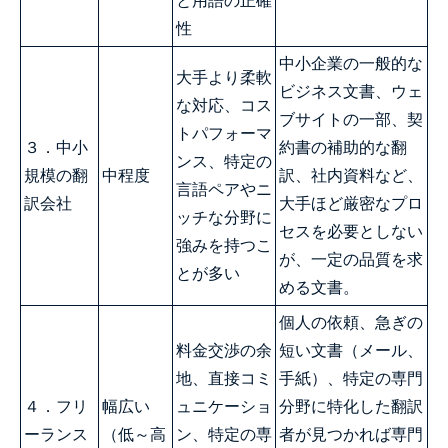
と用語の正確
性
中小企業の一般的な
大手より柔軟
ビジネス文書、ウェ
な対応、コス
ブサイトの一部、契
トパフォーマ
３．中小
約書の補助的な翻
ンス、特定の
規模の翻
中程度
訳、社内資料など、
言語ペアやニ
訳会社
大手ほど厳密なプロ
ッチな分野に
セスを必要としない
強みを持つこ
が、一定の品質を求
とが多い
める文書。
個人の依頼、急ぎの
料金交渉の余
短い文書（メール、
地、直接コミ
手紙）、特定の専門
４．フリ
幅広い
ュニケーショ
分野に特化した翻訳
ーランス
（低～高
ン、特定の専
者が見つかれば専門