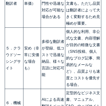
翻訳者
単価）
門性や迅速な
文書も。ただし品質
対応が可能な
は翻訳者によって大
場合がある
きく変動するため見
極めが重要。
個人的な利用、非公
式な文書、内容理解
多様な翻訳者
が目的の軽微な文書
５．クラ
安め（非
が登録、低コ
（SNS投稿、個人
ウドソー
常に安価
ストで迅速な
的なブログ記事、簡
シングサ
な場合
納品、様々な
易的なメールな
イト
も）
言語に対応可
ど）、品質よりも速
能
度とコストを優先す
る場合。
定型的なビジネス文
AIによる高速
書、マニュアル、
６．機械