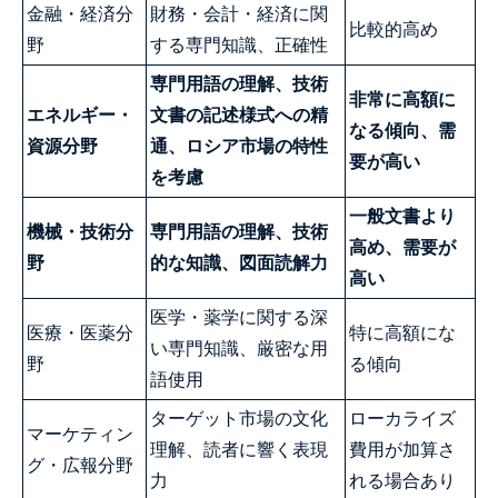
金融・経済分
財務・会計・経済に関
比較的高め
野
する専門知識、正確性
専門用語の理解、技術
非常に高額に
エネルギー・
文書の記述様式への精
なる傾向、需
資源分野
通、ロシア市場の特性
要が高い
を考慮
一般文書より
機械・技術分
専門用語の理解、技術
高め、需要が
野
的な知識、図面読解力
高い
医学・薬学に関する深
医療・医薬分
特に高額にな
い専門知識、厳密な用
野
る傾向
語使用
ターゲット市場の文化
ローカライズ
マーケティン
理解、読者に響く表現
費用が加算さ
グ・広報分野
力
れる場合あり