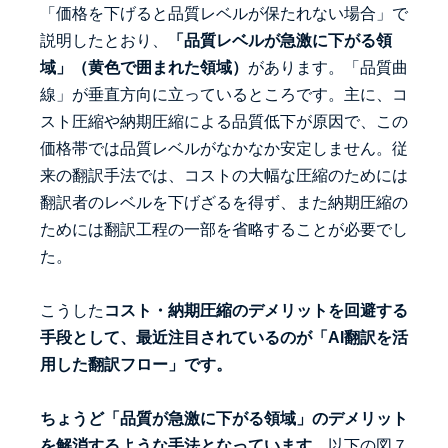
「価格を下げると品質レベルが保たれない場合」で
説明したとおり、
「品質レベルが急激に下がる領
域」（黄色で囲まれた領域）
があります。「品質曲
線」が垂直方向に立っているところです。主に、コ
スト圧縮や納期圧縮による品質低下が原因で、この
価格帯では品質レベルがなかなか安定しません。従
来の翻訳手法では、コストの大幅な圧縮のためには
翻訳者のレベルを下げざるを得ず、また納期圧縮の
ためには翻訳工程の一部を省略することが必要でし
た。
こうした
コスト・納期圧縮のデメリットを回避する
手段として、最近注目されているのが「AI翻訳を活
用した翻訳フロー」です。
ちょうど「品質が急激に下がる領域」のデメリット
を解消するような手法となっています。
以下の図７