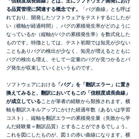
「信頼度成長曲線」とは、主にソフトウェア開発におけ
る品質管理に関連する概念です。
「バグ曲線」とも呼ば
れており、開発したソフトウェアをテストするにしたが
い（横軸が経過時間）、バグの累積発生率がどのように
なっているか（縦軸がバクの累積発生率）を数式化した
ものです。特徴としては、テスト初期では知見が少ない
こともありバグの検出が少なく、知見が増えるとともに
バグの検出も増え、そして一定量のバグが見つかるとバ
グ発生が収束していくというものです。
ソフトウェアにおける
「バグ」を「翻訳エラー」に置き
換えてみると、翻訳においてもこの「信頼度成長曲線」
が成立している
ことが筆者の経験から類推されます。横
軸を翻訳スキルアップにかけた経過年数（あるいは学習
コスト）、縦軸を翻訳エラーの累積発生量（失敗から学
んだ経験量＝翻訳品質）とすることができるでしょう。
これを図にしたものが、図１の赤い曲線になります。横