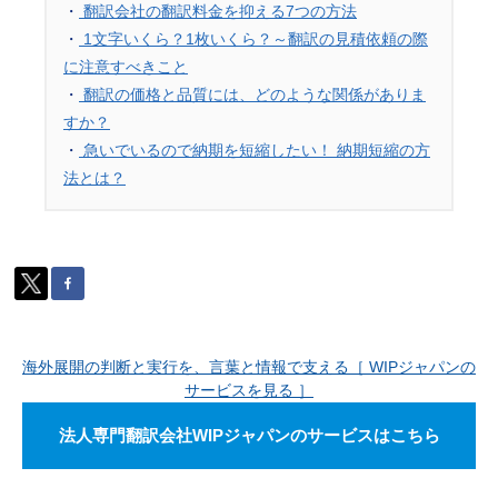
・
翻訳会社の翻訳料金を抑える7つの方法
・
1文字いくら？1枚いくら？～翻訳の見積依頼の際
に注意すべきこと
・
翻訳の価格と品質には、どのような関係がありま
すか？
・
急いでいるので納期を短縮したい！ 納期短縮の方
法とは？
海外展開の判断と実行を、言葉と情報で支える［ WIPジャパンの
サービスを見る ］
法人専門翻訳会社WIPジャパンのサービスはこちら