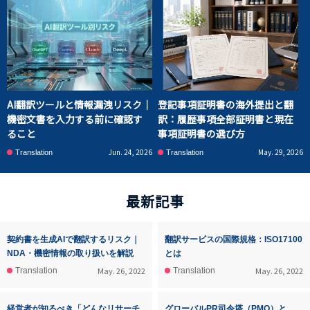
AI翻訳ツールと情報漏洩リスク｜
登記事項証明書の海外提出と翻
機密文書を入力する前に確認す
訳：履歴事項全部証明書と現在
ること
事項証明書の選び方
Jun. 24, 2026
May. 29, 2026
Translation
Translation
最新記事
契約書を生成AIで翻訳するリスク｜
翻訳サービスの国際規格：ISO17100
NDA・機密情報の取り扱いを解説
とは
May. 26, 2022
May. 26, 2022
Translation
Translation
経営者が知るべき「どんなリサーチ
グローバルPR司令塔（PMO）と