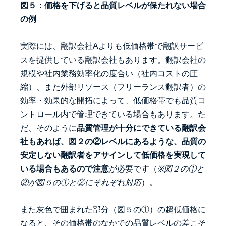
図５：価格を下げると品質レベルが保たれない場合
の例
実際には、翻訳会社Aよりも低価格帯で翻訳サービ
スを提供している翻訳会社もあります。翻訳会社の
規模や社内業務効率化の度合い（社内コストの圧
縮）、また外部リソース（フリーランス翻訳者）の
効率・効果的な開拓によって、低価格帯でも品質コ
ントロール内で管理できている場合もあります。た
だ、そのように
品質管理が十分にできている翻訳会
社もあれば、図２の②レベルにあるような、品質の
安定しない翻訳者をアサインして低価格を実現して
いる場合もあるので注意
が必要です（
※図２の①と
②が図５の①と②にそれぞれ対応
）。
また灰色で囲まれた部分（図５の①）の超低価格に
なると、その価格帯のなかでの品質レベルの差こそ