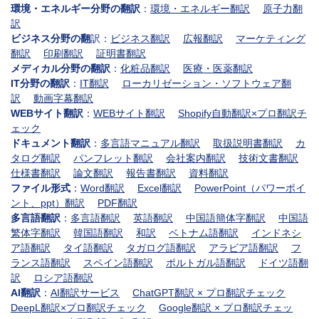
環境・エネルギー分野の翻訳
：
環境・エネルギー翻訳
原子力翻
訳
ビジネス分野の翻
訳：
ビジネス翻訳
広報翻訳
マーケティング
翻訳
印刷翻訳
証明書翻訳
メディカル分野の翻訳
：
化粧品翻訳
医療・医薬翻訳
IT分野の翻訳
：
IT翻訳
ローカリゼーション・ソフトウェア翻
訳
動画字幕翻訳
WEBサイト翻訳
：
WEBサイト翻訳
Shopify自動翻訳×プロ翻訳チ
ェック
ドキュメント翻訳
：
多言語マニュアル翻訳
取扱説明書翻訳
カ
タログ翻訳
パンフレット翻訳
会社案内翻訳
技術文書翻訳
仕様書翻訳
論文翻訳
報告書翻訳
資料翻訳
ファイル形式
：
Word翻訳
Excel翻訳
PowerPoint（パワーポイ
ント、ppt）翻訳
PDF翻訳
多言語翻訳
：
多言語翻訳
英語翻訳
中国語簡体字翻訳
中国語
繁体字翻訳
韓国語翻訳
和訳
ベトナム語翻訳
インドネシ
ア語翻訳
タイ語翻訳
タガログ語翻訳
アラビア語翻訳
フ
ランス語翻訳
スペイン語翻訳
ポルトガル語翻訳
ドイツ語翻
訳
ロシア語翻訳
AI翻訳
：
AI翻訳サービス
ChatGPT翻訳 × プロ翻訳チェック
DeepL翻訳×プロ翻訳チェック
Google翻訳 × プロ翻訳チェッ