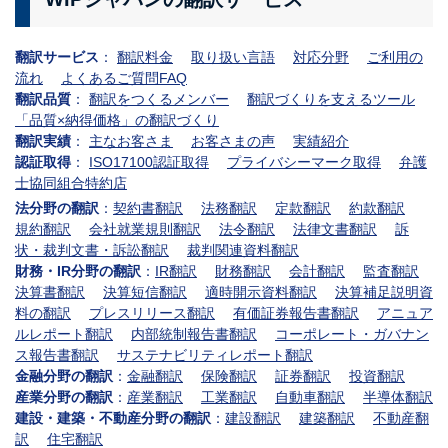
翻訳サービス
：
翻訳料金
取り扱い言語
対応分野
ご利用の
流れ
よくあるご質問FAQ
翻訳品質
：
翻訳をつくるメンバー
翻訳づくりを支えるツール
「品質×納得価格」の翻訳づくり
翻訳実績
：
主なお客さま
お客さまの声
実績紹介
認証取得
：
ISO17100認証取得
プライバシーマーク取得
弁護
士協同組合特約店
法分野の翻訳
：
契約書翻訳
法務翻訳
定款翻訳
約款翻訳
規約翻訳
会社就業規則翻訳
法令翻訳
法律文書翻訳
訴
状・裁判文書・訴訟翻訳
裁判関連資料翻訳
財務・IR分野の翻訳
：
IR翻訳
財務翻訳
会計翻訳
監査翻訳
決算書翻訳
決算短信翻訳
適時開示資料翻訳
決算補足説明資
料の翻訳
プレスリリース翻訳
有価証券報告書翻訳
アニュア
ルレポート翻訳
内部統制報告書翻訳
コーポレート・ガバナン
ス報告書翻訳
サステナビリティレポート翻訳
金融分野の翻訳
：
金融翻訳
保険翻訳
証券翻訳
投資翻訳
産業分野の翻訳
：
産業翻訳
工業翻訳
自動車翻訳
半導体翻訳
建設・建築・不動産分野の翻訳
：
建設翻訳
建築翻訳
不動産翻
訳
住宅翻訳