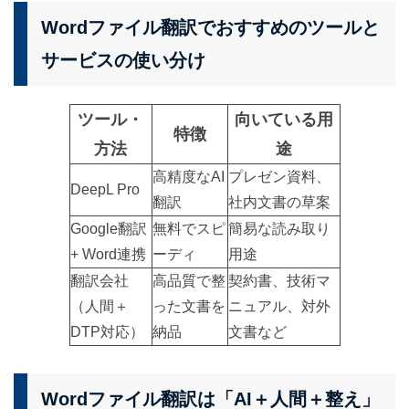
Wordファイル翻訳でおすすめのツールと
サービスの使い分け
ツール・
向いている用
特徴
方法
途
高精度なAI
プレゼン資料、
DeepL Pro
翻訳
社内文書の草案
Google翻訳
無料でスピ
簡易な読み取り
+ Word連携
ーディ
用途
翻訳会社
高品質で整
契約書、技術マ
（人間＋
った文書を
ニュアル、対外
DTP対応）
納品
文書など
Wordファイル翻訳は「AI＋人間＋整え」