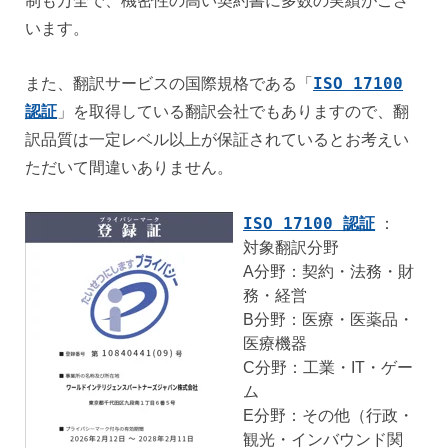
制も万全で、機密性の高い契約書に多数の実績がござ
います。
「
ISO 17100
また、翻訳サービスの国際規格である
認証
」
を取得している翻訳会社でもありますので、翻
訳品質は一定レベル以上が保証されているとお考えい
ただいて間違いありません。
ISO 17100 認証
：
対象翻訳分野
A分野：契約・法務・財
務・経営
B分野：医療・医薬品・
医療機器
C分野：工業・IT・ゲー
ム
E分野：その他（行政・
観光・インバウンド関