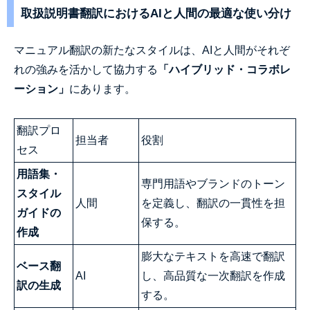
取扱説明書翻訳におけるAIと人間の最適な使い分け
マニュアル翻訳の新たなスタイルは、AIと人間がそれぞ
れの強みを活かして協力する
「ハイブリッド・コラボレ
ーション」
にあります。
翻訳プロ
担当者
役割
セス
用語集・
専門用語やブランドのトーン
スタイル
人間
を定義し、翻訳の一貫性を担
ガイドの
保する。
作成
膨大なテキストを高速で翻訳
ベース翻
AI
し、高品質な一次翻訳を作成
訳の生成
する。