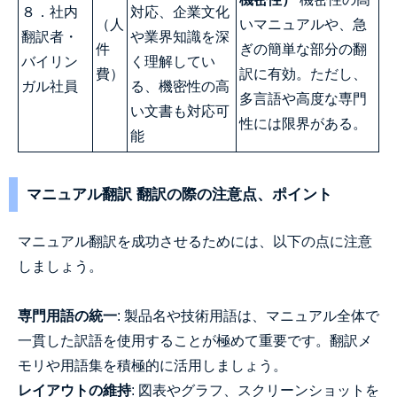
８．社内
対応、企業文化
（人
いマニュアルや、急
翻訳者・
や業界知識を深
件
ぎの簡単な部分の翻
バイリン
く理解してい
費）
訳に有効。ただし、
ガル社員
る、機密性の高
多言語や高度な専門
い文書も対応可
性には限界がある。
能
マニュアル翻訳 翻訳の際の注意点、ポイント
マニュアル翻訳を成功させるためには、以下の点に注意
しましょう。
専門用語の統一
: 製品名や技術用語は、マニュアル全体で
一貫した訳語を使用することが極めて重要です。翻訳メ
モリや用語集を積極的に活用しましょう。
レイアウトの維持
: 図表やグラフ、スクリーンショットを