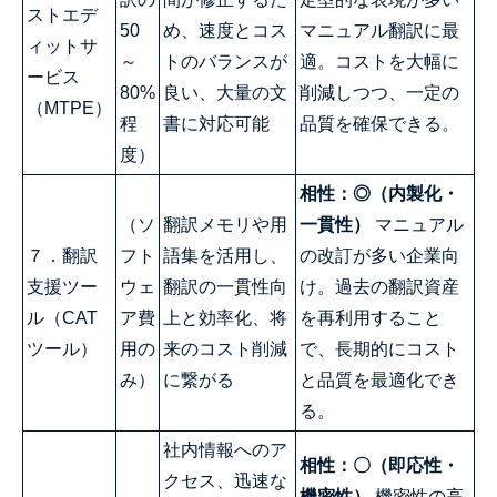
ストエデ
50
め、速度とコス
マニュアル翻訳に最
ィットサ
～
トのバランスが
適。コストを大幅に
ービス
80%
良い、大量の文
削減しつつ、一定の
（MTPE）
程
書に対応可能
品質を確保できる。
度）
相性：◎（内製化・
（ソ
翻訳メモリや用
一貫性）
マニュアル
７．翻訳
フト
語集を活用し、
の改訂が多い企業向
支援ツー
ウェ
翻訳の一貫性向
け。過去の翻訳資産
ル（CAT
ア費
上と効率化、将
を再利用すること
ツール）
用の
来のコスト削減
で、長期的にコスト
み）
に繋がる
と品質を最適化でき
る。
社内情報へのア
相性：〇（即応性・
クセス、迅速な
機密性）
機密性の高