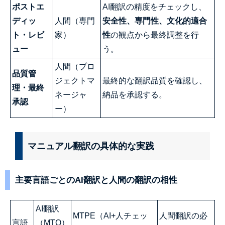
ポストエ
AI翻訳の精度をチェックし、
ディッ
人間（専門
安全性、専門性、文化的適合
ト・レビ
家）
性
の観点から最終調整を行
ュー
う。
人間（プロ
品質管
ジェクトマ
最終的な翻訳品質を確認し、
理・最終
ネージャ
納品を承認する。
承認
ー）
マニュアル翻訳の具体的な実践
主要言語ごとのAI翻訳と人間の翻訳の相性
AI翻訳
MTPE（AI+人チェッ
人間翻訳の必
言語
（MTO）