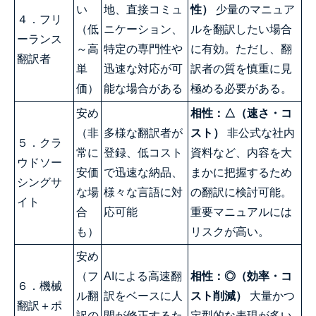
い
地、直接コミュ
性）
少量のマニュア
４．フリ
（低
ニケーション、
ルを翻訳したい場合
ーランス
～高
特定の専門性や
に有効。ただし、翻
翻訳者
単
迅速な対応が可
訳者の質を慎重に見
価）
能な場合がある
極める必要がある。
安め
相性：△（速さ・コ
（非
多様な翻訳者が
スト）
非公式な社内
５．クラ
常に
登録、低コスト
資料など、内容を大
ウドソー
安価
で迅速な納品、
まかに把握するため
シングサ
な場
様々な言語に対
の翻訳に検討可能。
イト
合
応可能
重要マニュアルには
も）
リスクが高い。
安め
（フ
AIによる高速翻
相性：◎（効率・コ
６．機械
ル翻
訳をベースに人
スト削減）
大量かつ
翻訳＋ポ
訳の
間が修正するた
定型的な表現が多い