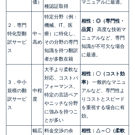
価）
マニュアルに最適。
種認証取得
特定分野（例：
相性：◎（専門性・
２．専門
機械、IT、医
品質）
高度な技術マ
特化型翻
中～
療）に特化し、
ニュアルなど、専門
訳サービ
高め
その分野の専門
知識が不可欠な場合
ス
知識を持つ翻訳
に最適。
者が多数在籍
大手より柔軟な
相性：〇（コスト効
対応、コストパ
３．中小
率）
一般的なマニュ
フォーマンス、
規模の翻
中程
アルなど、専門性よ
特定の言語ペア
訳サービ
度
りコストとスピード
やニッチな分野
ス
を重視する場合に有
に強みを持つこ
効。
とが多い
幅広
料金交渉の余
相性：△～〇（柔軟