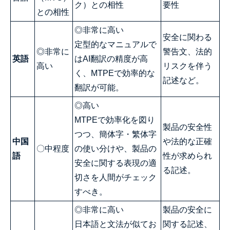
ク）との相性
要性
との相性
◎非常に高い
安全に関わる
定型的なマニュアルで
◎非常に
警告文、法的
英語
はAI翻訳の精度が高
高い
リスクを伴う
く、MTPEで効率的な
記述など。
翻訳が可能。
◎高い
MTPEで効率化を図り
製品の安全性
つつ、簡体字・繁体字
中国
や法的な正確
〇中程度
の使い分けや、製品の
語
性が求められ
安全に関する表現の適
る記述。
切さを人間がチェック
すべき。
◎非常に高い
製品の安全に
日本語と文法が似てお
関する記述、