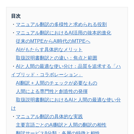
目次
・
マニュアル翻訳の多様性と求められる役割
・
マニュアル翻訳におけるAI活用の抜本的進化
従来のMTPEからAI時代のMTPEへ
AIがもたらす具体的なメリット
取扱説明書翻訳との違い：焦点と範囲
・
AIと人間の最適な使い分け：品質を追求する「ハ
イブリッド・コラボレーション」
AI翻訳 + 人間のチェックが必要なもの
人間による専門性と創造性の発揮
取扱説明書翻訳におけるAIと人間の最適な使い分
け
・
マニュアル翻訳の具体的な実践
主要言語ごとのAI翻訳と人間の翻訳の相性
翻訳サービス8分類：各層の特徴と相性