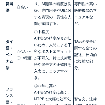
韓国
り、AI翻訳の精度は良
専門性の高い
◎高い
語
好。専門用語やUIに関
医療機器のマ
する表現の一貫性を人
ニュアルな
間が確認する。
ど。
〇中程度
AI翻訳の精度がまだ低
タイ
製品の安全に
いため、人間による丁
語・
関する全ての
△低い～
寧なポストエディット
ベト
記述、技術的
〇中程度
が不可欠。特に技術用
ナム
に複雑な部
語や警告文の正確性を
語
分。
入念にチェックすべ
き。
◎非常に高い
フラ
AI翻訳の精度は高く、
ンス
MTPEで大幅な効率化
警告文、法律
語・