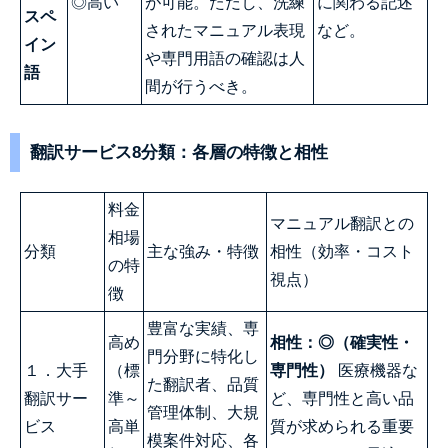
◎高い
が可能。ただし、洗練
に関わる記述
スペ
されたマニュアル表現
など。
イン
や専門用語の確認は人
語
間が行うべき。
翻訳サービス8分類：各層の特徴と相性
料金
マニュアル翻訳との
相場
分類
主な強み・特徴
相性（効率・コスト
の特
視点）
徴
豊富な実績、専
高め
相性：◎（確実性・
門分野に特化し
１．大手
（標
専門性）
医療機器な
た翻訳者、品質
翻訳サー
準～
ど、専門性と高い品
管理体制、大規
ビス
高単
質が求められる重要
模案件対応、各