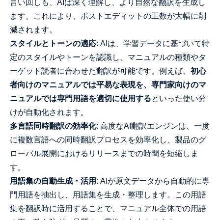
言い回しも、AIは深く理解し、より自然な翻訳を生成し
ます。これにより、ポストエディットの工数が大幅に削
減されます。
スタイルとトーンの適応
: AIは、学習データに基づいて特
定のスタイルやトーンを認識し、マニュアルの種類やタ
ーゲット読者に合わせた翻訳が可能です。例えば、
初心
者向けのマニュアルでは平易な表現を、専門家向けのマ
ニュアルでは専門用語を適切に使用する
といった使い分
けが自動化されます。
多言語同時翻訳の効率化
: 高度なAI翻訳エンジンは、一度
に複数言語への同時翻訳プロセスを効率化し、製品のグ
ローバル展開におけるリリースまでの時間を短縮しま
す。
用語集の自動生成・活用
: AIが原文データから自動的に専
門用語を抽出し、用語集を生成・整理します。この用語
集を翻訳時に活用することで、マニュアル全体での用語