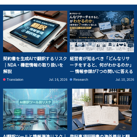
契約書を生成AIで翻訳するリスク
経営者が知るべき「どんなリサ
｜NDA・機密情報の取り扱いを
ーチをすると、何がわかるのか」
解説
― 情報参謀が7つの問いに答える
Jul. 16, 2026
Jul. 10, 2026
Translation
Research
AI翻訳ツールと情報漏洩リスク｜
登記事項証明書の海外提出と翻