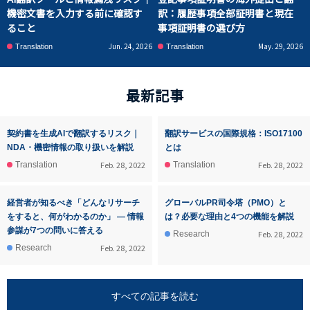
機密文書を入力する前に確認す
訳：履歴事項全部証明書と現在
ること
事項証明書の選び方
Jun. 24, 2026
May. 29, 2026
Translation
Translation
最新記事
契約書を生成AIで翻訳するリスク｜
翻訳サービスの国際規格：ISO17100
NDA・機密情報の取り扱いを解説
とは
Feb. 28, 2022
Feb. 28, 2022
Translation
Translation
経営者が知るべき「どんなリサーチ
グローバルPR司令塔（PMO）と
をすると、何がわかるのか」 ― 情報
は？必要な理由と4つの機能を解説
参謀が7つの問いに答える
Feb. 28, 2022
Research
Feb. 28, 2022
Research
すべての記事を読む