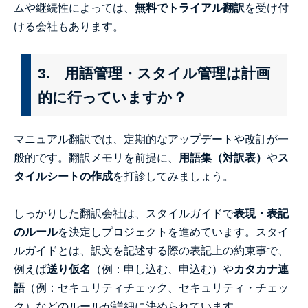
ムや継続性によっては、
無料でトライアル翻訳
を受け付
ける会社もあります。
3. 用語管理・スタイル管理は計画
的に行っていますか？
マニュアル翻訳では、定期的なアップデートや改訂が一
般的です。翻訳メモリを前提に、
用語集（対訳表）
や
ス
タイルシートの作成
を打診してみましょう。
しっかりした翻訳会社は、スタイルガイドで
表現・表記
のルール
を決定しプロジェクトを進めています。スタイ
ルガイドとは、訳文を記述する際の表記上の約束事で、
例えば
送り仮名
（例：申し込む、申込む）や
カタカナ連
語
（例：セキュリティチェック、セキュリティ・チェッ
ク）などのルールが詳細に決められています。