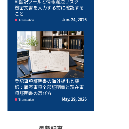
AI翻訳ツールと情報漏洩リスク｜
機密文書を入力する前に確認する
こと
Jun. 24, 2026
Translation
登記事項証明書の海外提出と翻
訳：履歴事項全部証明書と現在事
項証明書の選び方
May. 29, 2026
Translation
最新記事