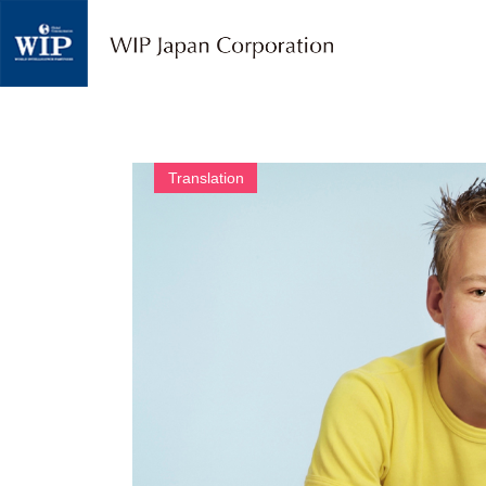
W
I
P
ジ
ャ
パ
ン
｜
Translation
翻
訳
・
通
訳
・
海
外
調
査
・
人
材