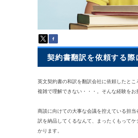
派
遣
の
多
言
語
サ
ー
ビ
契約書翻訳を依頼する際
ス
（
1
3
英文契約書の和訳を翻訳会社に依頼したとこ
9
複雑で理解できない・・・。そんな経験をお
言
語
・
商談に向けての大事な会議を控えている担当
2
1
訳を納品してくるなんて、まったくもってケ
0
カ
かります。
国