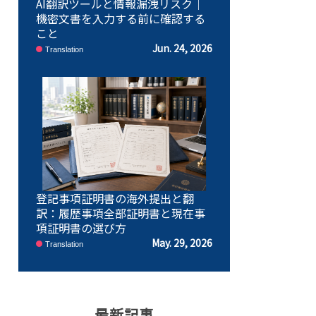
AI翻訳ツールと情報漏洩リスク｜
機密文書を入力する前に確認する
こと
Jun. 24, 2026
Translation
登記事項証明書の海外提出と翻
訳：履歴事項全部証明書と現在事
項証明書の選び方
May. 29, 2026
Translation
最新記事