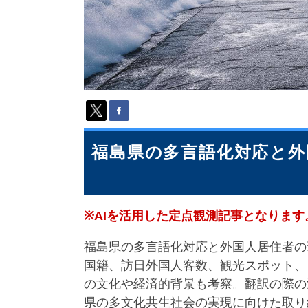
派
遣
の
多
言
語
サ
ー
ビ
ス
（
福島県の多言語化対応と外
1
3
9
言
※AIを活用した定点観測記事となります
語
・
福島県の多言語化対応と外国人居住者の
2
1
国籍、訪日外国人客数、観光スポット、
0
の文化や経済的背景も考察。翻訳の際の
カ
県の多文化共生社会の実現に向けた取り
国