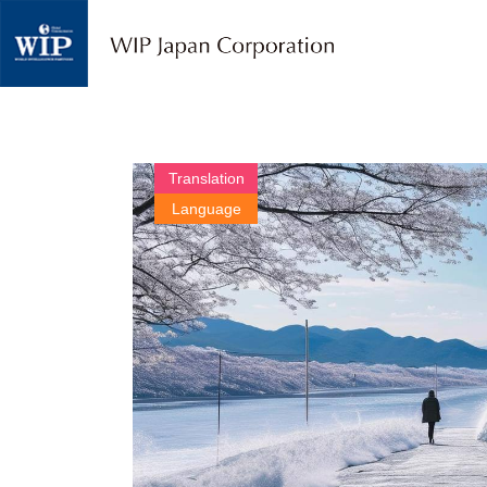
W
I
P
ジ
ャ
パ
ン
｜
Translation
翻
Language
訳
・
通
訳
・
海
外
調
査
・
人
材