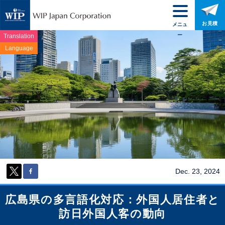
お見積
メニュ
ー
Translation
Language
Dec. 23, 2024
広島県の多言語化対応：外国人居住者と
訪日外国人客の動向