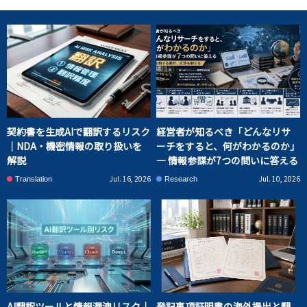
契約書を生成AIで翻訳するリスク
経営者が知るべき「どんなリサ
｜NDA・機密情報の取り扱いを
ーチをすると、何がわかるのか」
解説
― 情報参謀が7つの問いに答える
Jul. 16, 2026
Jul. 10, 2026
Translation
Research
AI翻訳ツールと情報漏洩リスク｜
登記事項証明書の海外提出と翻