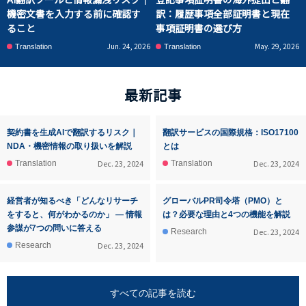
機密文書を入力する前に確認す
訳：履歴事項全部証明書と現在
ること
事項証明書の選び方
Jun. 24, 2026
May. 29, 2026
Translation
Translation
最新記事
契約書を生成AIで翻訳するリスク｜
翻訳サービスの国際規格：ISO17100
NDA・機密情報の取り扱いを解説
とは
Dec. 23, 2024
Dec. 23, 2024
Translation
Translation
経営者が知るべき「どんなリサーチ
グローバルPR司令塔（PMO）と
をすると、何がわかるのか」 ― 情報
は？必要な理由と4つの機能を解説
参謀が7つの問いに答える
Dec. 23, 2024
Research
Dec. 23, 2024
Research
すべての記事を読む