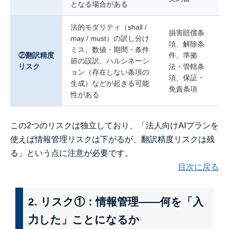
となる場合がある
法的モダリティ（shall /
損害賠償条
may / must）の訳し分け
項、解除条
ミス、数値・期間・条件
②翻訳精度
件、準拠
節の誤訳、ハルシネーシ
リスク
法・管轄条
ョン（存在しない条項の
項、保証・
生成）などが起きる可能
免責条項
性がある
この2つのリスクは独立しており、「法人向けAIプランを
使えば情報管理リスクは下がるが、翻訳精度リスクは残
る」という点に注意が必要です。
目次に戻る
2. リスク①：情報管理——何を「入
力した」ことになるか