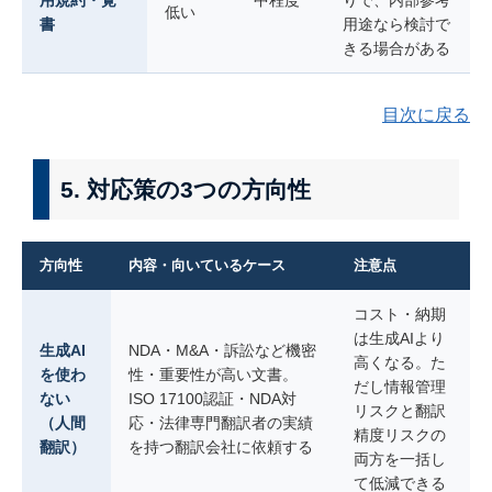
用規約・覚
中程度
りで、内部参考
低い
書
用途なら検討で
きる場合がある
目次に戻る
5. 対応策の3つの方向性
方向性
内容・向いているケース
注意点
コスト・納期
は生成AIより
生成AI
NDA・M&A・訴訟など機密
高くなる。た
を使わ
性・重要性が高い文書。
だし情報管理
ない
ISO 17100認証・NDA対
リスクと翻訳
（人間
応・法律専門翻訳者の実績
精度リスクの
翻訳）
を持つ翻訳会社に依頼する
両方を一括し
て低減できる