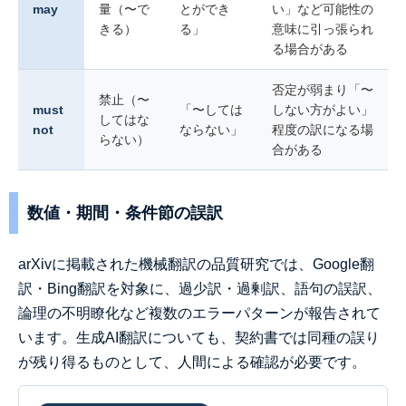
may
量（〜で
とができ
い」など可能性の
きる）
る」
意味に引っ張られ
る場合がある
否定が弱まり「〜
禁止（〜
must
「〜しては
しない方がよい」
してはな
not
ならない」
程度の訳になる場
らない）
合がある
数値・期間・条件節の誤訳
arXivに掲載された機械翻訳の品質研究では、Google翻
訳・Bing翻訳を対象に、過少訳・過剰訳、語句の誤訳、
論理の不明瞭化など複数のエラーパターンが報告されて
います。生成AI翻訳についても、契約書では同種の誤り
が残り得るものとして、人間による確認が必要です。