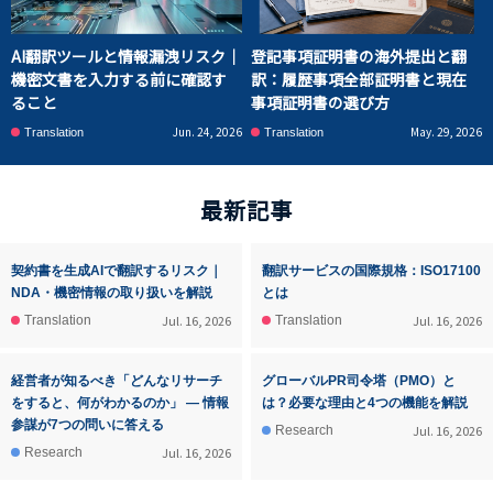
AI翻訳ツールと情報漏洩リスク｜
登記事項証明書の海外提出と翻
機密文書を入力する前に確認す
訳：履歴事項全部証明書と現在
ること
事項証明書の選び方
Jun. 24, 2026
May. 29, 2026
Translation
Translation
最新記事
契約書を生成AIで翻訳するリスク｜
翻訳サービスの国際規格：ISO17100
NDA・機密情報の取り扱いを解説
とは
Jul. 16, 2026
Jul. 16, 2026
Translation
Translation
経営者が知るべき「どんなリサーチ
グローバルPR司令塔（PMO）と
をすると、何がわかるのか」 ― 情報
は？必要な理由と4つの機能を解説
参謀が7つの問いに答える
Jul. 16, 2026
Research
Jul. 16, 2026
Research