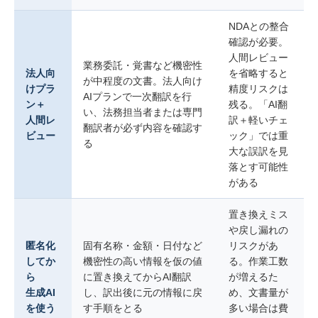
NDAとの整合
確認が必要。
人間レビュー
業務委託・覚書など機密性
法人向
を省略すると
が中程度の文書。法人向け
けプラ
精度リスクは
AIプランで一次翻訳を行
ン＋
残る。「AI翻
い、法務担当者または専門
人間レ
訳＋軽いチェ
翻訳者が必ず内容を確認す
ビュー
ック」では重
る
大な誤訳を見
落とす可能性
がある
置き換えミス
や戻し漏れの
匿名化
固有名称・金額・日付など
リスクがあ
してか
機密性の高い情報を仮の値
る。作業工数
ら
に置き換えてからAI翻訳
が増えるた
生成AI
し、訳出後に元の情報に戻
め、文書量が
を使う
す手順をとる
多い場合は費