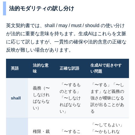
法的モダリティの訳し分け
英文契約書では、shall / may / must / should の使い分け
が法的に重要な意味を持ちます。生成AIはこれらを文脈
に応じて訳しますが、一貫性の確保や法的含意の正確な
反映が難しい場合があります。
法的な意
生成AIで起きやす
英語
正確な訳語
味
い問題
「〜するも
「〜する」「〜し
義務（〜
のとする」
ます」など義務の
しなけれ
shall
「〜しなけ
強さが曖昧になる
ばならな
ればならな
訳が出ることがあ
い）
い」
る
「〜してもよい」
権限・裁
「〜するこ
「〜かもしれな