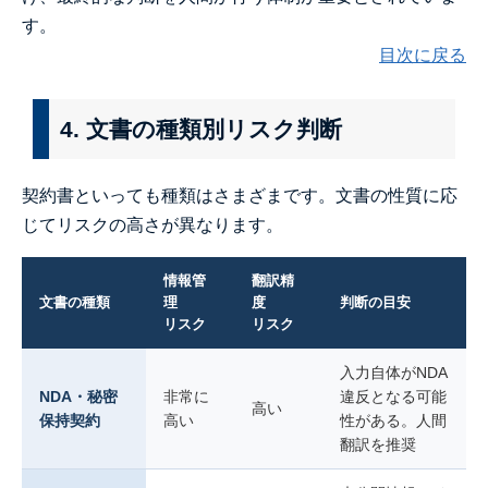
す。
目次に戻る
4. 文書の種類別リスク判断
契約書といっても種類はさまざまです。文書の性質に応
じてリスクの高さが異なります。
情報管
翻訳精
文書の種類
理
度
判断の目安
リスク
リスク
入力自体がNDA
NDA・秘密
非常に
違反となる可能
高い
保持契約
高い
性がある。人間
翻訳を推奨