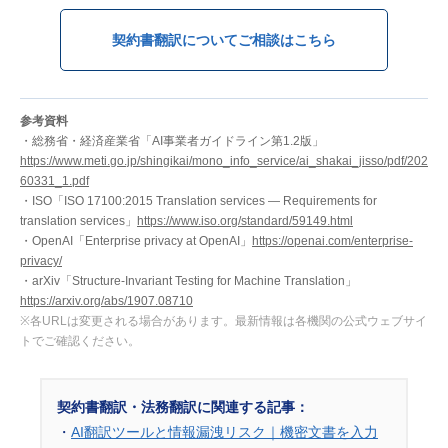
契約書翻訳についてご相談はこちら
参考資料
・総務省・経済産業省「AI事業者ガイドライン第1.2版」
https://www.meti.go.jp/shingikai/mono_info_service/ai_shakai_jisso/pdf/202
60331_1.pdf
・ISO「ISO 17100:2015 Translation services — Requirements for
translation services」
https://www.iso.org/standard/59149.html
・OpenAI「Enterprise privacy at OpenAI」
https://openai.com/enterprise-
privacy/
・arXiv「Structure-Invariant Testing for Machine Translation」
https://arxiv.org/abs/1907.08710
※各URLは変更される場合があります。最新情報は各機関の公式ウェブサイ
トでご確認ください。
契約書翻訳・法務翻訳に関連する記事：
・
AI翻訳ツールと情報漏洩リスク｜機密文書を入力