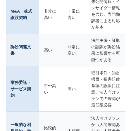
未公開情報・イ
ンサイダー情報
M&A・株式
非常に
非常に
を含む。専門翻
譲渡契約
高い
高い
訳者による対応
が基本
法的主張・証拠
訴訟関連文
非常に
の誤訳が訴訟結
高い
書
高い
果に影響する可
能性がある
取引条件・知財
帰属・損害賠償
業務委託・
中〜高
条項の誤訳に注
サービス契
高い
い
意。法人向けプ
約
ランでの確認が
最低限必要
法人向けプラン
一般的な利
かつ人間確認あ
比較的