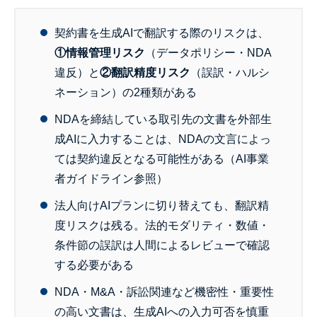
契約書を生成AIで翻訳する際のリスクは、
①情報管理リスク
（データポリシー・NDA
違反）と
②翻訳精度リスク
（誤訳・ハルシ
ネーション）の2種類がある
NDAを締結している取引先の文書を外部生
成AIに入力することは、NDAの文言によっ
ては契約違反となる可能性がある（AI事業
者ガイドライン参照）
法人向けAIプランに切り替えても、翻訳精
度リスクは残る。法的モダリティ・数値・
条件節の誤訳は人間によるレビューで確認
する必要がある
NDA・M&A・訴訟関連など機密性・重要性
の高い文書は、生成AIへの入力可否を慎重