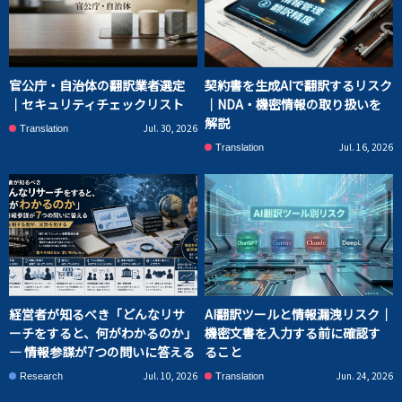
官公庁・自治体の翻訳業者選定
契約書を生成AIで翻訳するリスク
｜セキュリティチェックリスト
｜NDA・機密情報の取り扱いを
解説
Jul. 30, 2026
Translation
Jul. 16, 2026
Translation
経営者が知るべき「どんなリサ
AI翻訳ツールと情報漏洩リスク｜
ーチをすると、何がわかるのか」
機密文書を入力する前に確認す
― 情報参謀が7つの問いに答える
ること
Jul. 10, 2026
Jun. 24, 2026
Research
Translation