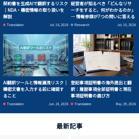
契約書を生成AIで翻訳するリスク
経営者が知るべき「どんなリサ
｜NDA・機密情報の取り扱いを
ーチをすると、何がわかるのか」
解説
― 情報参謀が7つの問いに答える
Jul. 16, 2026
Jul. 10, 2026
Translation
Research
AI翻訳ツールと情報漏洩リスク｜
登記事項証明書の海外提出と翻
機密文書を入力する前に確認す
訳：履歴事項全部証明書と現在
ること
事項証明書の選び方
Jun. 24, 2026
May. 29, 2026
Translation
Translation
最新記事