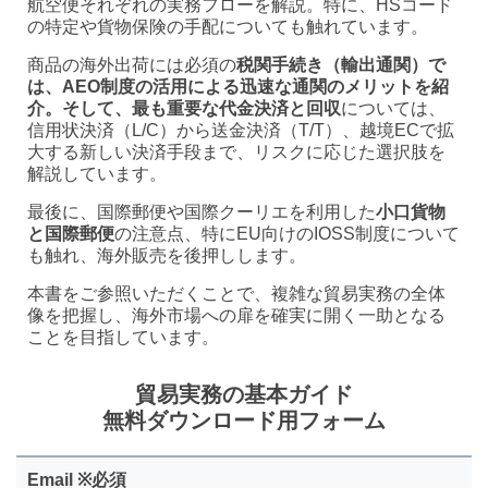
航空便それぞれの実務フローを解説。特に、HSコード
の特定や貨物保険の手配についても触れています。
商品の海外出荷には必須の
税関手続き（輸出通関）で
は、AEO制度の活用による迅速な通関のメリットを紹
介。そして、最も重要な代金決済と回収
については、
信用状決済（L/C）から送金決済（T/T）、越境ECで拡
大する新しい決済手段まで、リスクに応じた選択肢を
解説しています。
最後に、国際郵便や国際クーリエを利用した
小口貨物
と国際郵便
の注意点、特にEU向けのIOSS制度について
も触れ、海外販売を後押しします。
本書をご参照いただくことで、複雑な貿易実務の全体
像を把握し、海外市場への扉を確実に開く一助となる
ことを目指しています。
貿易実務の基本ガイド
無料ダウンロード用フォーム
Email ※必須