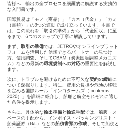
皆様へ、輸出の全プロセスを網羅的に解説する実務的
な入門書です。
国際貿易は「モノ（商品）」「カネ（代金）」「カミ
（書類）」の3つの連動で成り立っています。本書で
は、この流れを「取引の準備」から「代金回収」に至
るまで、6つのステップで丁寧に解説しています。
まず、
取引の準備
では、JETROやオンラインプラット
フォームを活用した信頼できるパートナーの見つけ
方、信用調査、そしてCBAM（炭素国境調整メカニズ
ム）などの最新の
環境規制への対応
の重要性を解説し
ます。
次に、トラブルを避けるために不可欠な
契約の締結
に
ついて深掘りします。特に、費用の負担や危険の移転
を定める国際ルール「インコタームズ（Incoterms
2020）」を詳細に紹介し、船舶と航空それぞれに適し
た条件を提示します。
さらに、具体的な
輸出準備と輸送手配
では、船腹・ス
ペースの手配から、インボイス・パッキングリスト・
船荷証券（B/L）などの
船積書類の作成
、そして船便と