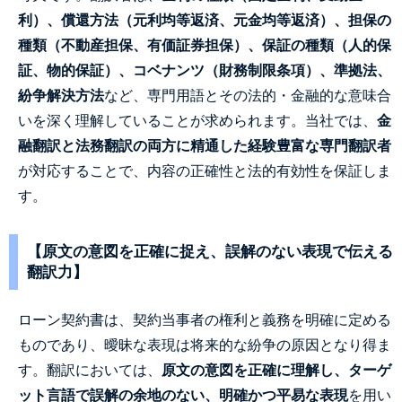
利）、償還方法（元利均等返済、元金均等返済）、担保の
種類（不動産担保、有価証券担保）、保証の種類（人的保
証、物的保証）、コベナンツ（財務制限条項）、準拠法、
紛争解決方法
など、専門用語とその法的・金融的な意味合
いを深く理解していることが求められます。当社では、
金
融翻訳と法務翻訳の両方に精通した経験豊富な専門翻訳者
が対応することで、内容の正確性と法的有効性を保証しま
す。
【原文の意図を正確に捉え、誤解のない表現で伝える
翻訳力】
ローン契約書は、契約当事者の権利と義務を明確に定める
ものであり、曖昧な表現は将来的な紛争の原因となり得ま
す。翻訳においては、
原文の意図を正確に理解し、ターゲ
ット言語で誤解の余地のない、明確かつ平易な表現
を用い