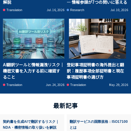
解説
― 情報参謀が7つの問いに答える
Jul. 16, 2026
Jul. 10, 2026
Translation
Research
AI翻訳ツールと情報漏洩リスク｜
登記事項証明書の海外提出と翻
機密文書を入力する前に確認す
訳：履歴事項全部証明書と現在
ること
事項証明書の選び方
Jun. 24, 2026
May. 29, 2026
Translation
Translation
最新記事
契約書を生成AIで翻訳するリスク｜
翻訳サービスの国際規格：ISO17100
NDA・機密情報の取り扱いを解説
とは