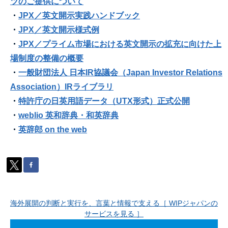
ツのご提供について
・
JPX／
英文開示実践ハンドブック
・
JPX／英文開示様式例
・
JPX／
プライム市場における英文開示の拡充に向けた上
場制度の整備の概要
・
一般財団法人 日本IR協議会（Japan Investor Relations
Association）IRライブラリ
・
特許庁の日英用語データ（UTX形式）正式公開
・
weblio 英和辞典・和英辞典
・
英辞郎 on the web
海外展開の判断と実行を、言葉と情報で支える［ WIPジャパンの
サービスを見る ］