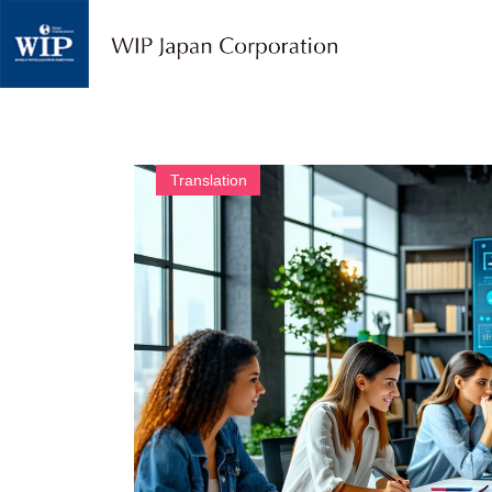
W
I
P
ジ
ャ
パ
ン
｜
Translation
翻
訳
・
通
訳
・
海
外
調
査
・
人
材