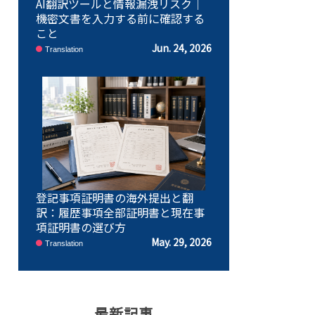
AI翻訳ツールと情報漏洩リスク｜
機密文書を入力する前に確認する
こと
Jun. 24, 2026
Translation
登記事項証明書の海外提出と翻
訳：履歴事項全部証明書と現在事
項証明書の選び方
May. 29, 2026
Translation
最新記事