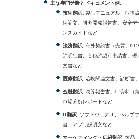
主な専門分野とドキュメント例:
技術翻訳:
製品マニュアル、取扱
術論文、研究開発報告書、安全デ
ンスガイドなど。
法務翻訳:
海外契約書（売買、ND
許明細書、各種許認可申請書、現
文書など。
医療翻訳:
治験関連文書、診断書
金融翻訳:
決算報告書、IR資料（
市場分析レポートなど。
IT翻訳:
ソフトウェアUI、ヘルプ
書、アプリ説明文など。
マーケティング・広報翻訳:
製品カ