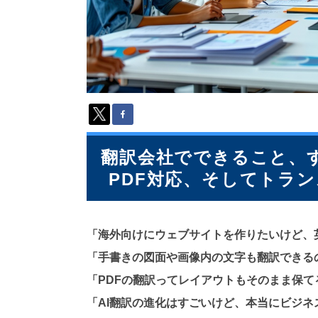
派
遣
の
多
言
語
サ
ー
ビ
ス
（
翻訳会社でできること、す
1
PDF対応、そしてトラ
3
9
言
語
「海外向けにウェブサイトを作りたいけど、
・
2
「手書きの図面や画像内の文字も翻訳できる
1
「PDFの翻訳ってレイアウトもそのまま保て
0
カ
「AI翻訳の進化はすごいけど、本当にビジネ
国