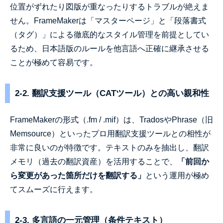
位置がずれたり図版が重なったりするトラブルが絶えま
せん。FrameMakerは「マスターページ」と「段落書式
（タグ）」による徹底的なスタイル管理を前提としてい
るため、日本語版のルールを他言語へ正確に継承させる
ことが極めて容易です。
2-2. 翻訳支援ツール（CATツール）との高い親和性
FrameMakerの形式（.fm / .mif）は、TradosやPhrase（旧
Memsource）といったプロ用翻訳支援ツールとの相性が
非常に良いのが特徴です。テキストのみを抽出し、翻訳
メモリ（過去の翻訳資産）を活用することで、
「前回か
ら変更があった箇所だけを翻訳する」
という運用が極め
てスムーズに行えます。
2-3. 多言語の一元管理（条件テキスト）