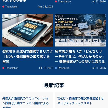
Jul. 30, 2026
Translation
Aug. 04, 2026
Translation
契約書を生成AIで翻訳するリスク
経営者が知るべき「どんなリサ
｜NDA・機密情報の取り扱いを
ーチをすると、何がわかるのか」
解説
― 情報参謀が7つの問いに答える
Jul. 16, 2026
Jul. 10, 2026
Translation
Research
最新記事
外国人介護職員のコミュニケーショ
官公庁・自治体の翻訳業者選定｜セ
ン課題と介護マニュアル翻訳による
キュリティチェックリスト