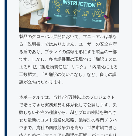
製品のグローバル展開において、マニュアルは単な
る「説明書」ではありません。ユーザーの安全を守
る盾であり、ブランドの信頼を形にする製品の一部
です。しかし、多言語展開の現場では「翻訳ミスに
よるPL法（製造物責任法）リスク」「内製化による
工数肥大」「AI翻訳の使いこなし」など、多くの課
題が立ちはだかります。
本ポータルでは、当社が1万件以上のプロジェクト
で培ってきた実務知見を体系化して公開します。失
敗しない外注の秘訣から、AIとプロの校閲を融合さ
せた最新のコスト最適化戦略、業界別の専門ノウハ
ウまで。貴社の国際競争力を高め、世界市場で勝ち
抜くための「マニュアル翻訳の正解」がここにあり