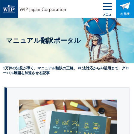
お見積
メニュ
ー
マニュアル翻訳ポータル
1万件の知見が導く、マニュアル翻訳の正解。 PL法対応からAI活用まで、グロ
ーバル展開を加速させる記事