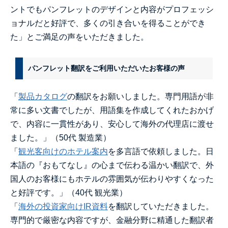
ントでもパンフレットのデザインと内容がプロフェッシ
ョナルだと好評で、多くの引き合いを得ることができ
た」とご満足の声をいただきました。
パンフレット翻訳をご利用いただいたお客様の声
「
製品カタログ
の翻訳をお願いしました。専門用語が非
常に多い文書でしたが、用語集を作成してくれたおかげ
で、内容に一貫性があり、安心して海外の代理店に渡せ
ました。」（50代 製造業）
「
観光客向けのホテル案内
を多言語で依頼しました。日
本語の『おもてなし』の心まで伝わる温かい翻訳で、外
国人のお客様にもホテルの雰囲気が伝わりやすくなった
と好評です。」（40代 観光業）
「
海外の投資家向けIR資料
を翻訳していただきました。
専門的で厳密な内容ですが、金融分野に精通した翻訳者