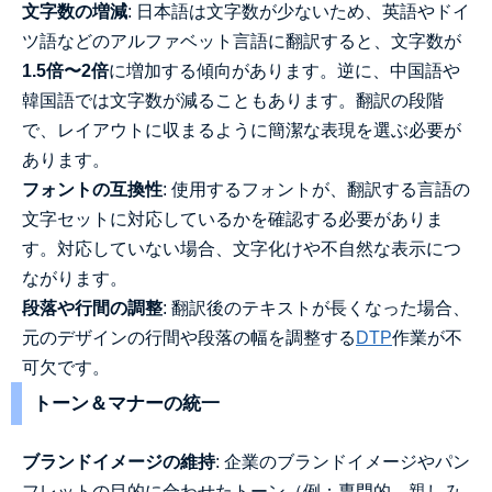
文字数の増減
: 日本語は文字数が少ないため、英語やドイ
ツ語などのアルファベット言語に翻訳すると、文字数が
1.5倍〜2倍
に増加する傾向があります。逆に、中国語や
韓国語では文字数が減ることもあります。翻訳の段階
で、レイアウトに収まるように簡潔な表現を選ぶ必要が
あります。
フォントの互換性
: 使用するフォントが、翻訳する言語の
文字セットに対応しているかを確認する必要がありま
す。対応していない場合、文字化けや不自然な表示につ
ながります。
段落や行間の調整
: 翻訳後のテキストが長くなった場合、
元のデザインの行間や段落の幅を調整する
DTP
作業が不
可欠です。
トーン＆マナーの統一
ブランドイメージの維持
: 企業のブランドイメージやパン
フレットの目的に合わせたトーン（例：専門的、親しみ