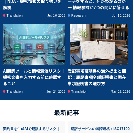
｜NDA・機密情報の取り扱いを
ーチをすると、何がわかるのか」
解説
― 情報参謀が7つの問いに答える
Jul. 16, 2026
Jul. 10, 2026
Translation
Research
AI翻訳ツールと情報漏洩リスク｜
登記事項証明書の海外提出と翻
機密文書を入力する前に確認す
訳：履歴事項全部証明書と現在
ること
事項証明書の選び方
Jun. 24, 2026
May. 29, 2026
Translation
Translation
最新記事
契約書を生成AIで翻訳するリスク｜
翻訳サービスの国際規格：ISO17100