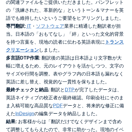
の関連ファイルをご提供いただきました。パンフレット
の「洗練された、革新的な」というトーン＆マナーを英
語でも維持したいというご要望をヒアリングしました。
専門翻訳
:
IT
・
ソフトウェア
業界に精通した翻訳者が担
当。日本語の「おもてなし」「絆」といった文化的背景
を持つ言葉を、現地の読者に伝わる英語表現に
トランス
クリエーション
しました。
多言語DTP作業
: 翻訳後の英語は日本語より文字数が大
幅に増えるため、元のレイアウトを活かしつつ、文字の
サイズや行間を調整。表やグラフ内の日本語も漏れなく
英語に差し替え、視覚的な一貫性を保ちました。
最終チェックと納品
: 翻訳と
DTP
が完了したデータは、
英語ネイティブの校正者が最終確認。印刷会社にそのま
ま入稿可能な高品質な
PDF
データと、将来的な修正に備
えた
InDesign
の編集データを納品しました。
結果:
お客様からは「翻訳だけでなくデザインまで含め
て調整してもらえたので、非常に助かった。現地のイベ