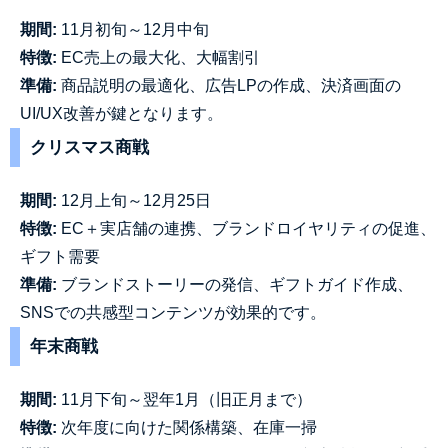
期間
:
11
月初旬～
12
月中旬
特徴
:
EC
売上の最大化、大幅割引
準備
:
商品説明の最適化、広告
LP
の作成、決済画面の
UI/UX
改善が鍵となります。
クリスマス商戦
期間
:
12
月上旬～
12
月
25
日
特徴
:
EC
＋実店舗の連携、ブランドロイヤリティの促進、
ギフト需要
準備
:
ブランドストーリーの発信、ギフトガイド作成、
SNS
での共感型コンテンツが効果的です。
年末商戦
期間
:
11
月下旬～翌年
1
月（旧正月まで）
特徴
:
次年度に向けた関係構築、在庫一掃