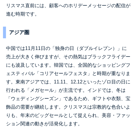
リスマス直前には、顧客へのホリデーメッセージの配信が
進む時期です。
アジア圏
中国では
11
月
11
日の「独身の日（ダブルイレブン）」に
売上が大きく伸びますが、その熱気はブラックフライデー
にも波及しています。韓国では、全国的なショッピングフ
ェスティバル「コリアセールフェスタ」と時期が重なりま
す。東南アジアでは、
11.11
、
12.12
といったゾロ目の日に
行われる「メガセール」が主流です。インドでは、冬は
「ウェディングシーズン」であるため、ギフトや衣類、宝
飾品の需要が継続します。クリスマスは宗教的な色合いよ
りも、年末のビッグセールとして捉えられ、美容・ファッ
ション関連の動きが活発化します。