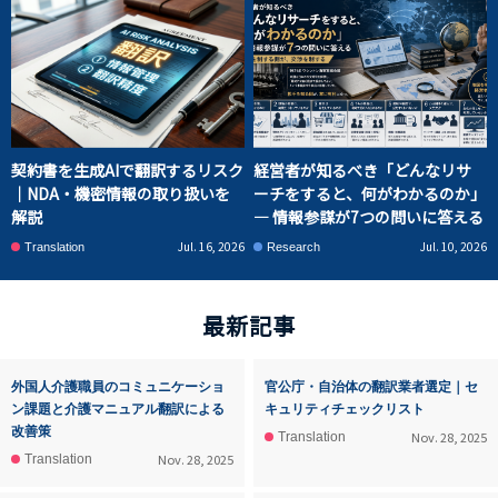
契約書を生成AIで翻訳するリスク
経営者が知るべき「どんなリサ
｜NDA・機密情報の取り扱いを
ーチをすると、何がわかるのか」
解説
― 情報参謀が7つの問いに答える
Jul. 16, 2026
Jul. 10, 2026
Translation
Research
最新記事
外国人介護職員のコミュニケーショ
官公庁・自治体の翻訳業者選定｜セ
ン課題と介護マニュアル翻訳による
キュリティチェックリスト
改善策
Nov. 28, 2025
Translation
Nov. 28, 2025
Translation