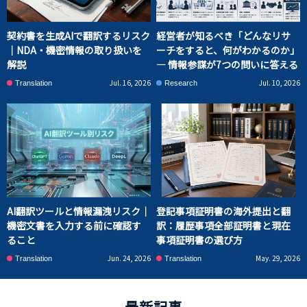
契約書を生成AIで翻訳するリスク
経営者が知るべき「どんなリサ
｜NDA・機密情報の取り扱いを
ーチをすると、何がわかるのか」
解説
― 情報参謀が7つの問いに答える
Jul. 16, 2026
Jul. 10, 2026
Translation
Research
AI翻訳ツールと情報漏洩リスク｜
登記事項証明書の海外提出と翻
機密文書を入力する前に確認す
訳：履歴事項全部証明書と現在
ること
事項証明書の選び方
Jun. 24, 2026
May. 29, 2026
Translation
Translation
最新記事