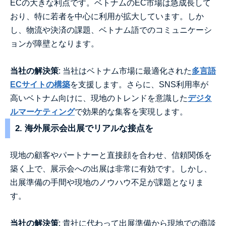
ECの大きな利点です。ベトナムのEC市場は急成長して
おり、特に若者を中心に利用が拡大しています。しか
し、物流や決済の課題、ベトナム語でのコミュニケーシ
ョンが障壁となります。
当社の解決策
: 当社はベトナム市場に最適化された
多言語
ECサイトの構築
を支援します。さらに、SNS利用率が
高いベトナム向けに、現地のトレンドを意識した
デジタ
ルマーケティング
で効果的な集客を実現します。
2. 海外展示会出展でリアルな接点を
現地の顧客やパートナーと直接顔を合わせ、信頼関係を
築く上で、展示会への出展は非常に有効です。しかし、
出展準備の手間や現地のノウハウ不足が課題となりま
す。
当社の解決策
: 貴社に代わって出展準備から現地での商談