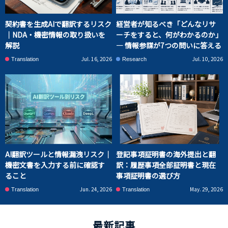
契約書を生成AIで翻訳するリスク
経営者が知るべき「どんなリサ
｜NDA・機密情報の取り扱いを
ーチをすると、何がわかるのか」
解説
― 情報参謀が7つの問いに答える
Jul. 16, 2026
Jul. 10, 2026
Translation
Research
AI翻訳ツールと情報漏洩リスク｜
登記事項証明書の海外提出と翻
機密文書を入力する前に確認す
訳：履歴事項全部証明書と現在
ること
事項証明書の選び方
Jun. 24, 2026
May. 29, 2026
Translation
Translation
最新記事