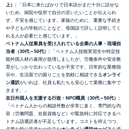
上）:
「日本に来たばかりで日本語がまだ十分に話せな
いため、病院や役所で自分の言いたいことが伝えられ
ず、不安を感じています。家族のために、重要な手続き
や子どもの学校のことなど、母国語で詳しく説明してく
れる人が必要だと感じています。」
ベトナム人従業員を受け入れている企業の人事・現場担
当者（30代～50代）:
「ベトナム人技能実習生や特定技
能外国人材の雇用が急増しましたが、労働条件や安全教
育がしっかり伝わっているか不安です。日常的な業務指
示や、生活面での困りごとを気軽に相談できる
オンライ
ン通訳
がいれば、社員も私たちも安心して業務に集中で
きます。」
在日外国人を支援する行政・NPO職員（30代～50代）:
「ベトナム人からの相談件数が非常に多く、専門的な内
容（労働問題、在留資格など）や緊急時に対応できるベ
トナム語通訳者が不足しています。コストを抑えつつ、