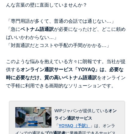
んな言葉の壁に直面していませんか？
「専門用語が多くて、普通の会話では通じない…」
「急に
ベトナム語通訳
が必要になったけど、どこに頼め
ばいいかわからない…」
「対面通訳だとコストや手配の手間がかかる…」
このような悩みを抱えている方々に朗報です。当社が提
供する
オンライン通訳サービス「YOYAQ」は、必要な
時に必要なだけ、質の高いベトナム語通訳
をオンライン
で手軽に利用できる画期的なソリューションです。
WIPジャパンが提供している
オン
ライン通訳サービス
「
YOYAQ（予訳）
」は、
オンラ
インでの通訳を
プロ通訳者
に業務委託できるサービス