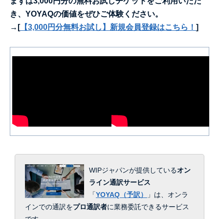
まずは3,000円分の無料お試しチケットをご利用いただ
き、YOYAQの価値をぜひご体験ください。
→[
【3,000円分無料お試し】新規会員登録はこちら！
]
WIPジャパンが提供している
オン
ライン通訳サービス
「
YOYAQ（予訳）
」は、
オンラ
インでの通訳を
プロ通訳者
に業務委託できるサービス