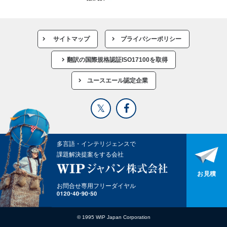
サイトマップ
プライバシーポリシー
翻訳の国際規格認証ISO17100を取得
ユースエール認定企業
多言語・インテリジェンスで
課題解決提案をする会社
お見積
お問合せ専用フリーダイヤル
© 1995 WIP Japan Corporation