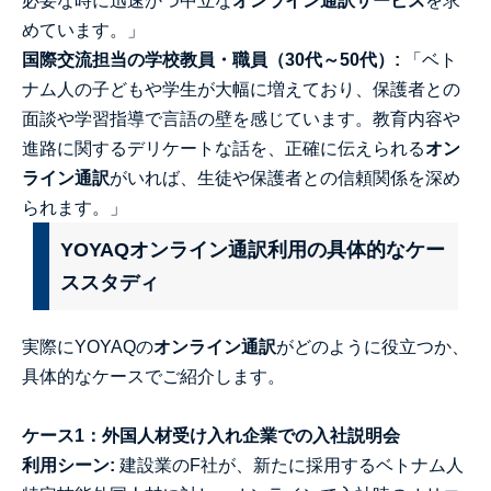
必要な時に迅速かつ中立な
オンライン通訳サービス
を求
めています。」
国際交流担当の学校教員・職員（30代～50代）:
「ベト
ナム人の子どもや学生が大幅に増えており、保護者との
面談や学習指導で言語の壁を感じています。教育内容や
進路に関するデリケートな話を、正確に伝えられる
オン
ライン通訳
がいれば、生徒や保護者との信頼関係を深め
られます。」
YOYAQオンライン通訳利用の具体的なケー
ススタディ
実際にYOYAQの
オンライン通訳
がどのように役立つか、
具体的なケースでご紹介します。
ケース1：外国人材受け入れ企業での入社説明会
利用シーン:
建設業のF社が、新たに採用するベトナム人