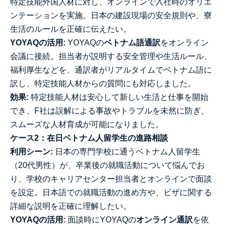
特定技能外国人材に対し、オンラインで入社時のオリエ
ンテーションを実施。日本の建設現場の安全規則や、寮
生活のルールを正確に伝えたい。
YOYAQの活用:
YOYAQの
ベトナム語通訳
をオンライン
会議に接続。担当者が説明する安全管理や生活ルール、
福利厚生などを、通訳者がリアルタイムでベトナム語に
訳し、特定技能人材からの質問にも対応しました。
効果:
特定技能人材は安心して新しい生活と仕事を開始
でき、F社は誤解による事故やトラブルを未然に防ぎ、
スムーズな人材育成が可能になりました。
ケース2：在日ベトナム人留学生の進路相談
利用シーン:
日本の専門学校に通うベトナム人留学生
（20代男性）が、卒業後の就職活動について悩んでお
り、学校のキャリアセンター担当者とオンラインで面談
を設定。日本語での就職活動の進め方や、ビザに関する
詳細な説明を正確に理解したい。
YOYAQの活用:
面談時にYOYAQの
オンライン通訳
を依