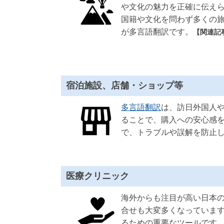
や文化の魅力を正確に伝え
対
国籍や文化を問わず多くの
応
）
が多言語翻訳です。
【関連記
宿泊施設、店舗・ショップ等
多言語翻訳
は
、訪日外国人
ることで、購入への安心感
で、トラブルや誤解を防止
医療クリニック
海外からも注目が高い日本
合せも大変多くなっていま
るための重要なツールです