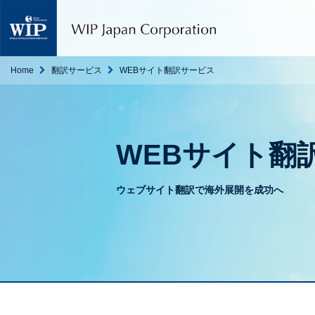
W
I
P
ジ
ャ
Home
翻訳サービス
WEBサイト翻訳サービス
パ
ン
｜
翻
訳
WEBサイト翻
・
通
訳
ウェブサイト翻訳で海外展開を成功へ
・
海
外
調
査
・
人
材