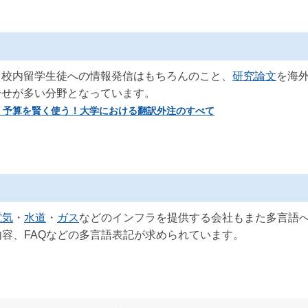
、校内留学生徒への情報発信はもちろんのこと、
研究論文
を海
合せが多い分野となっています。
】予算を賢く使う！大学における翻訳外注のすべて
電気
・
水道
・
ガス
などのインフラを提供する会社もまた多言語
容、FAQなどの多言語表記が求められています。