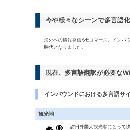
派
遣
の
今や様々なシーンで多言語化
多
言
語
サ
海外への情報発信やEコマース、インバ
ー
時代となりました。
ビ
ス
（
1
現在、多言語翻訳が必要なW
3
9
言
語
インバウンドにおける多言語サ
・
2
1
観光地
0
カ
訪日外国人観光客にとって
国