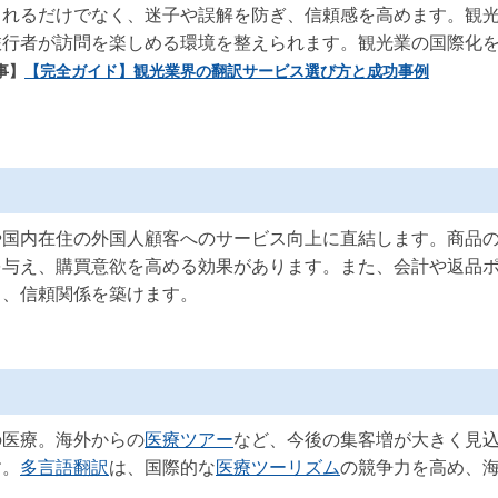
られるだけでなく、迷子や誤解を防ぎ、信頼感を高めます。観
旅行者が訪問を楽しめる環境を整えられます。観光業の国際化
事】
【完全ガイド】観光業界の翻訳サービス選び方と成功事例
や国内在住の外国人顧客へのサービス向上に直結します。商品
を与え、購買意欲を高める効果があります。また、会計や返品
し、信頼関係を築けます。
の医療。海外からの
医療ツアー
など、今後の集客増が大きく見
す。
多言語翻訳
は、国際的な
医療ツーリズム
の競争力を高め、
。