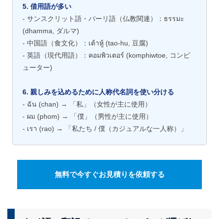
5. 借用語が多い
- サンスクリット語・パーリ語（仏教関連）：ธรรมะ
(dhamma, ダルマ)
- 中国語（食文化）：เต้าหู้ (tao-hu, 豆腐)
- 英語（現代用語）：คอมพิวเตอร์ (komphiwtoe, コンピ
ューター)
6. 親しみを込めるために人称代名詞を使い分ける
- ฉัน (chan) → 「私」（女性が主に使用）
- ผม (phom) → 「僕」（男性が主に使用）
- เรา (rao) → 「私たち / 僕（カジュアルな一人称）」
無料で今すぐお見積りを依頼する