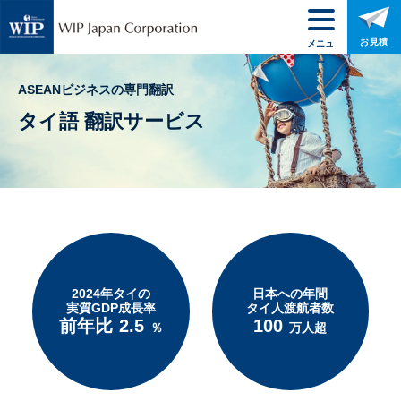
お見積
メニュ
ー
ASEANビジネスの専門翻訳
タイ語 翻訳サービス
2024年タイの
日本への年間
実質GDP成長率
タイ人渡航者数
前年比
2.5
100
％
万人超