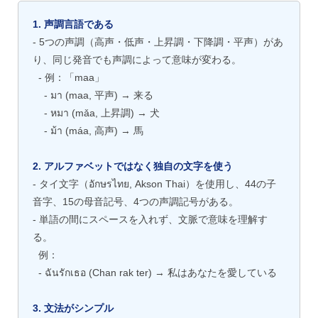
1. 声調言語である
- 5つの声調（高声・低声・上昇調・下降調・平声）があ
り、同じ発音でも声調によって意味が変わる。
- 例：「maa」
- มา (maa, 平声) → 来る
- หมา (mǎa, 上昇調) → 犬
- ม้า (máa, 高声) → 馬
2. アルファベットではなく独自の文字を使う
- タイ文字（อักษรไทย, Akson Thai）を使用し、44の子
音字、15の母音記号、4つの声調記号がある。
- 単語の間にスペースを入れず、文脈で意味を理解す
る。
例：
- ฉันรักเธอ (Chan rak ter) → 私はあなたを愛している
3. 文法がシンプル