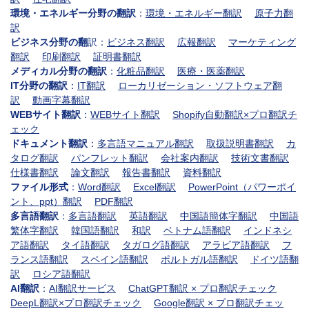
環境・エネルギー分野の翻訳
：
環境・エネルギー翻訳
原子力翻
訳
ビジネス分野の翻
訳：
ビジネス翻訳
広報翻訳
マーケティング
翻訳
印刷翻訳
証明書翻訳
メディカル分野の翻訳
：
化粧品翻訳
医療・医薬翻訳
IT分野の翻訳
：
IT翻訳
ローカリゼーション・ソフトウェア翻
訳
動画字幕翻訳
WEBサイト翻訳
：
WEBサイト翻訳
Shopify自動翻訳×プロ翻訳チ
ェック
ドキュメント翻訳
：
多言語マニュアル翻訳
取扱説明書翻訳
カ
タログ翻訳
パンフレット翻訳
会社案内翻訳
技術文書翻訳
仕様書翻訳
論文翻訳
報告書翻訳
資料翻訳
ファイル形式
：
Word翻訳
Excel翻訳
PowerPoint（パワーポイ
ント、ppt）翻訳
PDF翻訳
多言語翻訳
：
多言語翻訳
英語翻訳
中国語簡体字翻訳
中国語
繁体字翻訳
韓国語翻訳
和訳
ベトナム語翻訳
インドネシ
ア語翻訳
タイ語翻訳
タガログ語翻訳
アラビア語翻訳
フ
ランス語翻訳
スペイン語翻訳
ポルトガル語翻訳
ドイツ語翻
訳
ロシア語翻訳
AI翻訳
：
AI翻訳サービス
ChatGPT翻訳 × プロ翻訳チェック
DeepL翻訳×プロ翻訳チェック
Google翻訳 × プロ翻訳チェッ