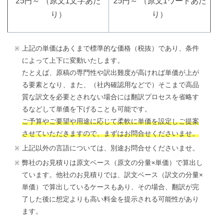
25円～ （原文1文字あた
25円～ （原文1ワードあた
り）
り）
上記の単価はあくまで標準的な価格（税抜）であり、条件
によって上下に変動いたします。
たとえば、原稿の専門性や訳出難度が高ければ単価が上が
る要素となり、また、（社内確認用などで）そこまで高品
質な訳文を必要とされない場合には翻訳プロセスを省略す
るなどして単価を下げることも可能です。
ご予算やご要望や用途に応じて柔軟に単価を設定しご提案
させていただきますので、まずはお問合せくださいませ。
上記以外の言語については、別途お問合せくださいませ。
弊社のお見積りは原文ベース（原文の分量×単価）で算出し
ています。他社のお見積りでは、訳文ベース（訳文の分量×
単価）で算出しているケースもあり、その場合、翻訳が完
了した後に想定よりも高い料金を提示される可能性があり
ます。