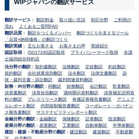
WIPジャパンの翻訳サービス
翻訳サービス
：
翻訳料金
取り扱い言語
対応分野
ご利用の
流れ
よくあるご質問FAQ
翻訳品質
：
翻訳をつくるメンバー
翻訳づくりを支えるツール
「品質×納得価格」の翻訳づくり
翻訳実績
：
主なお客さま
お客さまの声
実績紹介
認証取得
：
ISO17100認証取得
プライバシーマーク取得
弁護
士協同組合特約店
法分野の翻訳
：
契約書翻訳
法務翻訳
定款翻訳
約款翻訳
規約翻訳
会社就業規則翻訳
法令翻訳
法律文書翻訳
訴
状・裁判文書・訴訟翻訳
裁判関連資料翻訳
財務・IR分野の翻訳
：
IR翻訳
財務翻訳
会計翻訳
監査翻訳
決算書翻訳
決算短信翻訳
適時開示資料翻訳
決算補足説明資
料の翻訳
プレスリリース翻訳
有価証券報告書翻訳
アニュア
ルレポート翻訳
内部統制報告書翻訳
コーポレート・ガバナン
ス報告書翻訳
サステナビリティレポート翻訳
金融分野の翻訳
：
金融翻訳
保険翻訳
証券翻訳
投資翻訳
産業分野の翻訳
：
産業翻訳
工業翻訳
自動車翻訳
半導体翻訳
建設・建築・不動産分野の翻訳
：
建設翻訳
建築翻訳
不動産翻
訳
住宅翻訳