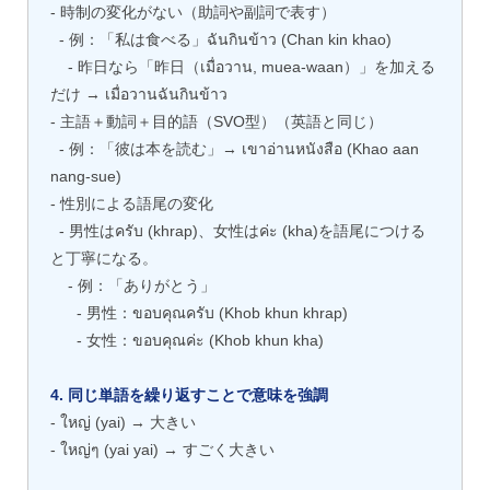
- 時制の変化がない（助詞や副詞で表す）
- 例：「私は食べる」ฉันกินข้าว (Chan kin khao)
- 昨日なら「昨日（เมื่อวาน, muea-waan）」を加える
だけ → เมื่อวานฉันกินข้าว
- 主語＋動詞＋目的語（SVO型）（英語と同じ）
- 例：「彼は本を読む」→ เขาอ่านหนังสือ (Khao aan
nang-sue)
- 性別による語尾の変化
- 男性はครับ (khrap)、女性はค่ะ (kha)を語尾につける
と丁寧になる。
- 例：「ありがとう」
- 男性：ขอบคุณครับ (Khob khun khrap)
- 女性：ขอบคุณค่ะ (Khob khun kha)
4. 同じ単語を繰り返すことで意味を強調
- ใหญ่ (yai) → 大きい
- ใหญ่ๆ (yai yai) → すごく大きい