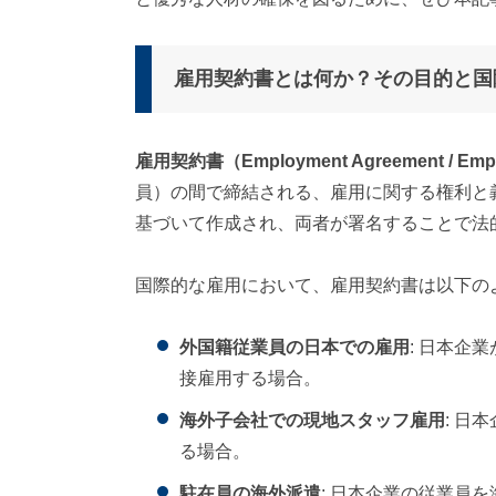
雇用契約書とは何か？その目的と国
雇用契約書（Employment Agreement / Empl
員）の間で締結される、雇用に関する権利と
基づいて作成され、両者が署名することで法
国際的な雇用において、雇用契約書は以下の
外国籍従業員の日本での雇用
: 日本企
接雇用する場合。
海外子会社での現地スタッフ雇用
: 日
る場合。
駐在員の海外派遣
: 日本企業の従業員