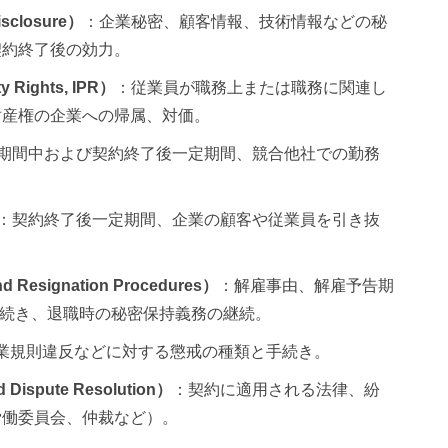
sclosure）
：企業秘密、顧客情報、技術情報などの秘
契約終了後の効力。
 Rights, IPR）
：従業員が職務上または職務に関連し
財産権の企業への帰属、対価。
期間中および契約終了後一定期間、競合他社での勤務
。
：契約終了後一定期間、企業の顧客や従業員を引き抜
esignation Procedures）
：解雇事由、解雇予告期
退職手続き、退職時の秘密保持義務の継続。
業規則違反などに対する懲戒の種類と手続き。
ispute Resolution）
：契約に適用される法律、紛
労働委員会、仲裁など）。