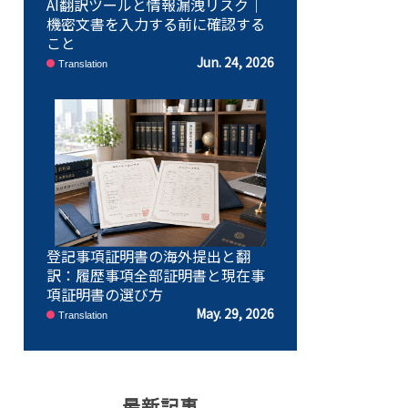
AI翻訳ツールと情報漏洩リスク｜
機密文書を入力する前に確認する
こと
Jun. 24, 2026
Translation
登記事項証明書の海外提出と翻
訳：履歴事項全部証明書と現在事
項証明書の選び方
May. 29, 2026
Translation
最新記事