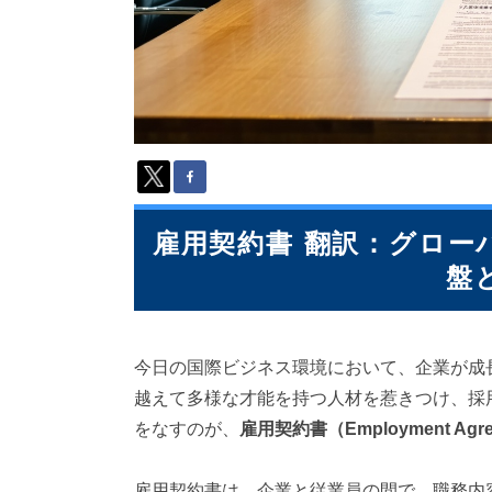
派
遣
の
多
言
語
サ
ー
ビ
ス
（
雇用契約書 翻訳：グロー
1
盤
3
9
言
語
今日の国際ビジネス環境において、企業が成
・
2
越えて多様な才能を持つ人材を惹きつけ、採
1
をなすのが、
雇用契約書（Employment Agreem
0
カ
国
雇用契約書は、企業と従業員の間で、職務内