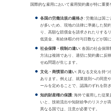
国際的な雇用において雇用契約書が特に重要
各国の労働法規の厳格さ
: 労働法は国
が多いため、現地の法律に準拠した契
り、高額な賠償金を請求されたりする
低賃金、有給休暇の付与日数などが国
社会保障・税制の違い
: 各国の社会保
方法は複雑であり、適切に契約書に反
せぬ問題が生じます。
文化・商慣習の違い
: 異なる文化を持
あります。例えば、就業規則への同意
ールを定めることで、認識のずれを防
知的財産権の保護
: 海外で雇用した従
いと、技術流出や知財紛争のリスクが
異なる国では、注意が必要です。