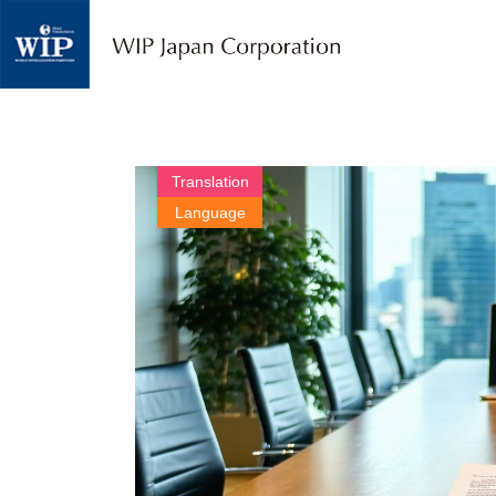
W
I
P
ジ
ャ
パ
ン
｜
Translation
翻
Language
訳
・
通
訳
・
海
外
調
査
・
人
材