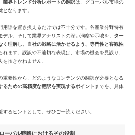
、
業界トレンド分析レポートの翻訳
は、グローバル市場の
鍵となります。
門用語を置き換えるだけでは不十分です。各産業分野特有
モデル、そして業界アナリストの深い洞察や示唆を、
ター
なく理解し、自社の戦略に活かせるよう、専門性と客観性
られます。誤訳や不適切な表現は、市場の機会を見誤り、
失を招きかねません。
の重要性から、どのようなコンテンツの翻訳が必要となる
するための高精度な翻訳を実現するポイント
までを、具体
援するヒントとして、ぜひご一読ください。
ローバル戦略におけるその役割