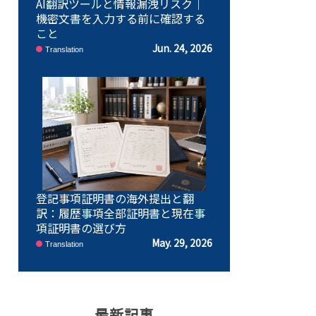
AI翻訳ツールと情報漏洩リスク｜
機密文書を入力する前に確認する
こと
Jun. 24, 2026
Translation
登記事項証明書の海外提出と翻
訳：履歴事項全部証明書と現在事
項証明書の選び方
May. 29, 2026
Translation
最新記事