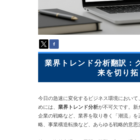
派
遣
の
多
言
語
サ
ー
ビ
ス
業界トレンド分析翻訳：
（
来を切り拓
1
3
9
言
今日の急速に変化するビジネス環境において
語
・
めには、
業界トレンド分析
が不可欠です。新
2
企業の戦略など、業界を取り巻く「潮流」を
1
略、事業構造転換など、あらゆる戦略的意思
0
カ
国