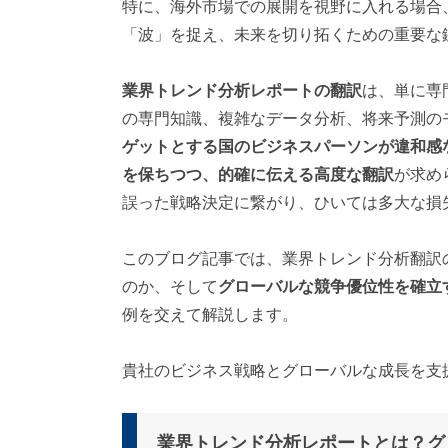
特に、海外市場での展開を視野に入れる場合
対
「波」を捉え、未来を切り拓くための重要な
応
）
業界トレンド分析レポートの翻訳
は、単に専
の専門知識、複雑なデータ分析、将来予測の
ゲットとする国のビジネスパーソンが違和感
を保ちつつ、的確に伝える高度な翻訳
が求め
誤った戦略決定に繋がり、ひいては多大な損
このブログ記事では、業界トレンド分析翻訳
のか、そして
グローバルな競争優位性を確立
例を交えて解説します。
貴社のビジネス戦略とグローバルな成長を支
業界トレンド分析レポートとは？グ