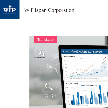
W
I
P
ジ
ャ
パ
ン
｜
Translation
翻
訳
・
通
訳
・
海
外
調
査
・
人
材