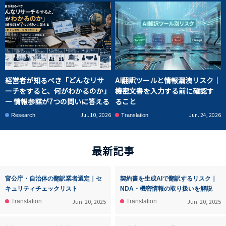
経営者が知るべき「どんなリサ
AI翻訳ツールと情報漏洩リスク｜
ーチをすると、何がわかるのか」
機密文書を入力する前に確認す
― 情報参謀が7つの問いに答える
ること
Jul. 10, 2026
Jun. 24, 2026
Research
Translation
最新記事
官公庁・自治体の翻訳業者選定｜セ
契約書を生成AIで翻訳するリスク｜
キュリティチェックリスト
NDA・機密情報の取り扱いを解説
Jun. 20, 2025
Jun. 20, 2025
Translation
Translation