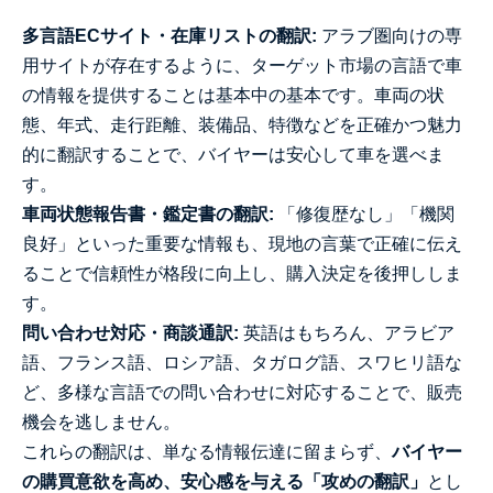
多言語ECサイト・在庫リストの翻訳:
アラブ圏向けの専
用サイトが存在するように、ターゲット市場の言語で車
の情報を提供することは基本中の基本です。車両の状
態、年式、走行距離、装備品、特徴などを正確かつ魅力
的に翻訳することで、バイヤーは安心して車を選べま
す。
車両状態報告書・鑑定書の翻訳:
「修復歴なし」「機関
良好」といった重要な情報も、現地の言葉で正確に伝え
ることで信頼性が格段に向上し、購入決定を後押ししま
す。
問い合わせ対応・商談通訳:
英語はもちろん、アラビア
語、フランス語、ロシア語、タガログ語、スワヒリ語な
ど、多様な言語での問い合わせに対応することで、販売
機会を逃しません。
これらの翻訳は、単なる情報伝達に留まらず、
バイヤー
の購買意欲を高め、安心感を与える「攻めの翻訳」
とし