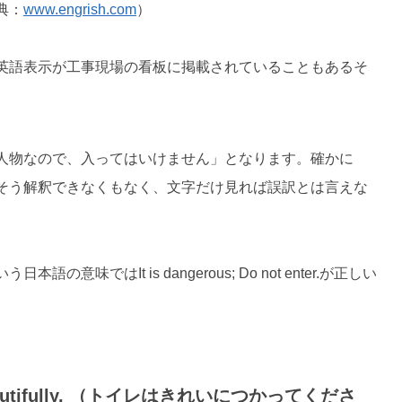
典：
www.engrish.com
）
英語表示が工事現場の看板に掲載されていることもあるそ
人物なので、入ってはいけません」となります。確かに
そう解釈できなくもなく、文字だけ見れば誤訳とは言えな
いう日本語の意味では
It is dangerous; Do not enter.
が正しい
oom beautifully. （トイレはきれいにつかってくださ