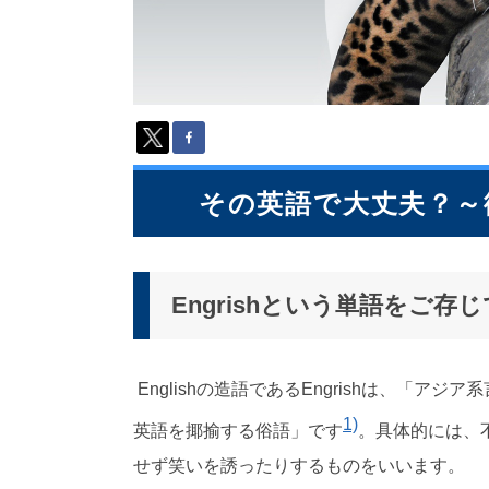
派
遣
の
多
言
語
サ
ー
ビ
その英語で大丈夫？～
ス
（
1
3
Engrishという単語をご存
9
言
語
・
Englishの造語である
Engrish
は、「アジア系
2
1
1)
英語を揶揄する俗語」です
。具体的には、
0
カ
せず笑いを誘ったりするものをいいます。
国