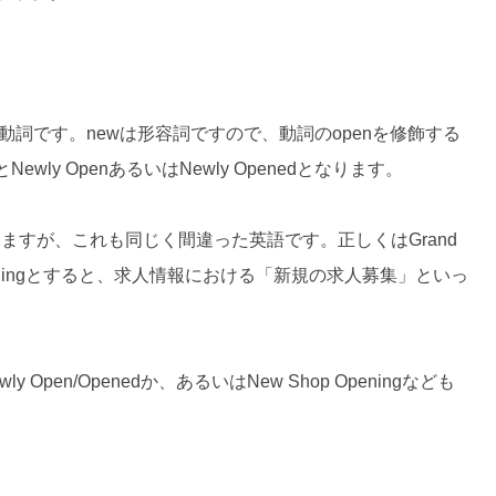
。
動詞です。
new
は形容詞ですので、動詞の
open
を修飾する
と
Newly Open
あるいは
Newly Opened
となります。
けますが、これも同じく間違った英語です。正しくは
Grand
ing
とすると、求人情報における「新規の求人募集」といっ
wly Open/Opened
か、あるいは
New Shop Opening
なども