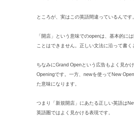
ところが、実はこの英語間違っているんです
「開店」という意味での
open
は、基本的には
ことはできません。正しい文法に沿って書く
ちなみに
Grand Open
という広告もよく見か
Opening
です。一方、
new
を使って
New Open
た意味になります。
つまり「新規開店」にあたる正しい英語は
Ne
英語圏ではよく見かける表現です。