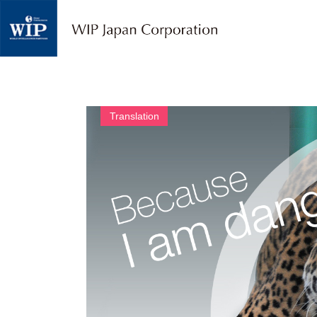
W
I
P
ジ
ャ
パ
ン
｜
Translation
翻
訳
・
通
訳
・
海
外
調
査
・
人
材