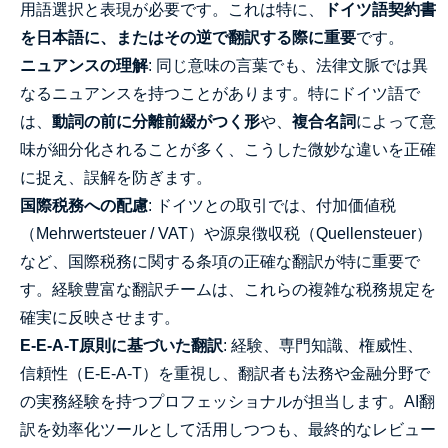
用語選択と表現が必要です。これは特に、
ドイツ語契約書
を日本語に、またはその逆で翻訳する際に重要
です。
ニュアンスの理解
: 同じ意味の言葉でも、法律文脈では異
なるニュアンスを持つことがあります。特にドイツ語で
は、
動詞の前に分離前綴がつく形
や、
複合名詞
によって意
味が細分化されることが多く、こうした微妙な違いを正確
に捉え、誤解を防ぎます。
国際税務への配慮
: ドイツとの取引では、付加価値税
（Mehrwertsteuer / VAT）や源泉徴収税（Quellensteuer）
など、国際税務に関する条項の正確な翻訳が特に重要で
す。経験豊富な翻訳チームは、これらの複雑な税務規定を
確実に反映させます。
E-E-A-T原則に基づいた翻訳
: 経験、専門知識、権威性、
信頼性（E-E-A-T）を重視し、翻訳者も法務や金融分野で
の実務経験を持つプロフェッショナルが担当します。AI翻
訳を効率化ツールとして活用しつつも、最終的なレビュー