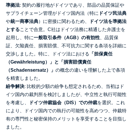
準拠法
: 契約の履行地がドイツであり、部品の品質保証や
サプライチェーン管理がドイツ国内法（特に
ドイツ民法典
や
統一商事法典
）に密接に関わるため、
ドイツ法を準拠法
とする
ことで合意。C社はドイツ法務に精通した弁護士を
起用し、特に
一般取引条件（AGB）の有効性
、品質保
証、欠陥責任、損害賠償、不可抗力に関する条項を詳細に
交渉しました。特に、ドイツ法における
「担保責任
（Gewährleistung）」と「損害賠償責任
（Schadensersatz）」
の概念の違いを理解した上で条項
を精査しました。
紛争解決
: 比較的少額の紛争も想定されるため、当初はド
イツ国内の裁判所を検討しましたが、中立性と執行可能性
を考慮し、
ドイツ仲裁協会（DIS）での仲裁
を選択。これ
により、ドイツ国内での執行の可能性を高めつつ、仲裁特
有の専門性と秘密保持のメリットを享受することを目指し
ました。