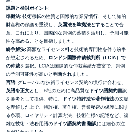
課題と検討ポイント
:
準拠法
: 技術移転の性質と国際的な業界慣行、そして知的
財産権の保護を重視し、
英国法を準拠法とする
ことで合
意。これにより、国際的な判例の蓄積を活用し、予測可能
性を高めることを目指しました。
紛争解決
: 高額なライセンス料と技術的専門性を伴う紛争
が想定されるため、
ロンドン国際仲裁裁判所（LCIA）で
の仲裁
を選択。LCIAは国際的な仲裁実績が豊富で、判例
の予測可能性が高いと判断されました。
言語
: グローバルな技術ライセンス契約の慣行に合わせ、
英語を正文
とし、B社のために高品質な
ドイツ語契約書
訳
を参考として提供。特に、
ドイツ特許法や著作権法
の文脈
を理解した上で、特許権、著作権、営業秘密の保護に関す
る条項、ロイヤリティ計算方法、技術仕様の記述など、複
雑な技術・法務用語の
ドイツ語契約書 翻訳
には細心の注
意が払われました。