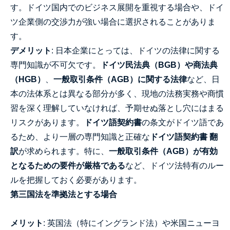
す。ドイツ国内でのビジネス展開を重視する場合や、ドイ
ツ企業側の交渉力が強い場合に選択されることがありま
す。
デメリット
: 日本企業にとっては、ドイツの法律に関する
専門知識が不可欠です。
ドイツ民法典（BGB）や商法典
（HGB）
、
一般取引条件（AGB）に関する法律
など、日
本の法体系とは異なる部分が多く、現地の法務実務や商慣
習を深く理解していなければ、予期せぬ落とし穴にはまる
リスクがあります。
ドイツ語契約書
の条文がドイツ語であ
るため、より一層の専門知識と正確な
ドイツ語契約書 翻
訳
が求められます。特に、
一般取引条件（AGB）が有効
となるための要件が厳格である
など、ドイツ法特有のルー
ルを把握しておく必要があります。
第三国法を準拠法とする場合
メリット
: 英国法（特にイングランド法）や米国ニューヨ