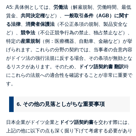
A5: 具体例としては、
労働法
（解雇規制、労働時間、最低
賃金、
共同決定権
など）、
一般取引条件（AGB）に関す
る法律
、
消費者保護法
（不公正条項の規制、製品安全な
ど）、
競争法
（不公正競争行為の禁止、独占禁止など）、
特定の
産業規制
（例：医療機器、自動車、金融など）が挙
げられます。これらの分野の契約では、当事者の合意内容
がドイツ法の強行法規に反する場合、その条項が無効とな
るリスクがあります。そのため、
ドイツ語契約書 翻訳
時
にこれらの法規への適合性を確認することが非常に重要で
す。
6. その他の見落としがちな重要事項
日本企業がドイツ企業と
ドイツ語契約書
を交わす際には、
上記の他に以下の点も深く掘り下げて考慮する必要があり