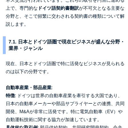
ネス交流が行われています。これらの取引を円滑に進める
上で、専門的な
ドイツ語契約書翻訳
が不可欠となる主要な
分野と、そこで頻繁に交わされる契約書の種類について解
説します。
7.1. 日本とドイツ語圏で現在ビジネスが盛んな分野・
業界・ジャンル
現在、日本とドイツ語圏で特に活発なビジネスが見られる
のは以下の分野です。
自動車産業・部品産業
:
特徴
: ドイツは世界の自動車産業を牽引する大国であり、
日本の自動車メーカーや部品サプライヤーとの連携、共同
開発、M&Aが非常に活発です。特に電気自動車（EV）や
自動運転技術に関する協力が加速しています。
具体的な取引例
: 部品供給契約、共同研究開発契約、合弁