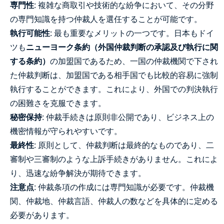
専門性
: 複雑な商取引や技術的な紛争において、その分野
の専門知識を持つ仲裁人を選任することが可能です。
執行可能性
: 最も重要なメリットの一つです。日本もドイ
ツも
ニューヨーク条約（外国仲裁判断の承認及び執行に関
する条約）
の加盟国であるため、一国の仲裁機関で下され
た仲裁判断は、加盟国である相手国でも比較的容易に強制
執行することができます。これにより、外国での判決執行
の困難さを克服できます。
秘密保持
: 仲裁手続きは原則非公開であり、ビジネス上の
機密情報が守られやすいです。
最終性
: 原則として、仲裁判断は最終的なものであり、二
審制や三審制のような上訴手続きがありません。これによ
り、迅速な紛争解決が期待できます。
注意点
: 仲裁条項の作成には専門知識が必要です。仲裁機
関、仲裁地、仲裁言語、仲裁人の数などを具体的に定める
必要があります。