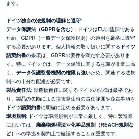
ます。
ドイツ独自の法規制の理解と遵守
:
データ保護法（GDPRを含む）
: ドイツはEU加盟国である
ため、GDPR（一般データ保護規則）の適用を厳格に遵守
する必要があります。個人情報の取り扱いに関する
ドイツ
語契約書
の条項は、GDPRの要件を満たす必要がありま
す。特にドイツでは、データ保護に関する意識が非常に高
く、
データ保護監督機関の権限も強い
ため、関連する法規
制への十分な配慮が必要です。
製品責任法
: 製造物責任に関するドイツの法律は厳格であ
り、製品の欠陥による損害発生時の責任範囲や免責事項を
ドイツ語契約書
に明確に定める必要があります。
環境規制
: ドイツは環境規制が非常に厳しく、特に製造業
においては、
廃棄物処理法
や
化学品規制（REACH規則な
ど）
への準拠を契約上で確認することが重要です。