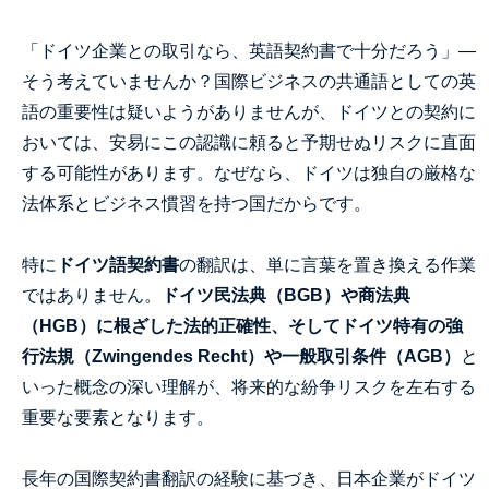
「ドイツ企業との取引なら、英語契約書で十分だろう」—
そう考えていませんか？国際ビジネスの共通語としての英
語の重要性は疑いようがありませんが、ドイツとの契約に
おいては、安易にこの認識に頼ると予期せぬリスクに直面
する可能性があります。なぜなら、ドイツは独自の厳格な
法体系とビジネス慣習を持つ国だからです。
特に
ドイツ語契約書
の翻訳は、単に言葉を置き換える作業
ではありません。
ドイツ民法典（BGB）や商法典
（HGB）に根ざした法的正確性、そしてドイツ特有の強
行法規（Zwingendes Recht）や一般取引条件（AGB）
と
いった概念の深い理解が、将来的な紛争リスクを左右する
重要な要素となります。
長年の国際契約書翻訳の経験に基づき、日本企業がドイツ