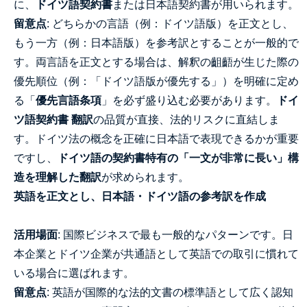
に、
ドイツ語契約書
または日本語契約書が用いられます。
留意点
: どちらかの言語（例：ドイツ語版）を正文とし、
もう一方（例：日本語版）を参考訳とすることが一般的で
す。両言語を正文とする場合は、解釈の齟齬が生じた際の
優先順位（例：「ドイツ語版が優先する」）を明確に定め
る「
優先言語条項
」を必ず盛り込む必要があります。
ドイ
ツ語契約書 翻訳
の品質が直接、法的リスクに直結しま
す。ドイツ法の概念を正確に日本語で表現できるかが重要
ですし、
ドイツ語の契約書特有の「一文が非常に長い」構
造を理解した翻訳
が求められます。
英語を正文とし、日本語・ドイツ語の参考訳を作成
活用場面
: 国際ビジネスで最も一般的なパターンです。日
本企業とドイツ企業が共通語として英語での取引に慣れて
いる場合に選ばれます。
留意点
: 英語が国際的な法的文書の標準語として広く認知