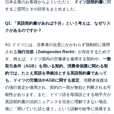
日本企業のお客様からよくいただく、
ドイツ語契約書
に関
するご質問とその回答をまとめました。
Q1: 「英語契約書があれば十分」という考えは、なぜリス
クがあるのですか？
A1: ドイツには、当事者の合意にかかわらず強制的に適用
される
強行法規（Zwingendes Recht
）が存在するためで
す。例えば、ドイツ国内の労働者を雇用する契約や、
一般
取引条件（AGB）を用いる契約、消費者保護に関わる契
約では、たとえ英語を準拠法とする英語契約書であって
も、ドイツの労働法やAGBに関する規定
、消費者保護法
の強行規定が適用され、契約の一部が無効と判断される可
能性があります。また、ドイツ語を母国語とする相手方が
英語契約書の法的ニュアンスを完全に理解できない場合、
後に「聞いていた話と違う」という誤解や紛争に発展する