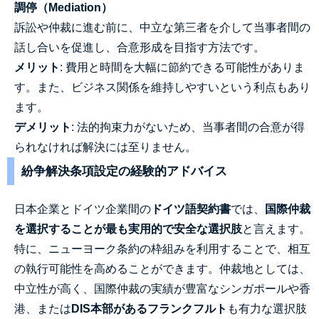
調停（Mediation）
訴訟や仲裁に進む前に、中立な第三者を介して当事者間の
話し合いを促進し、合意形成を目指す方法です。
メリット
: 費用と時間を大幅に節約できる可能性がありま
す。また、ビジネス関係を維持しやすいという利点もあり
ます。
デメリット
: 法的拘束力がないため、当事者間の合意が得
られなければ解決には至りません。
紛争解決条項設定の経験的アドバイス
日本企業とドイツ企業間の
ドイツ語契約書
では、
国際仲裁
を選択することが最も実用的で安全な選択肢
と言えます。
特に、ニューヨーク条約の枠組みを利用することで、相互
の執行可能性を高めることができます。仲裁地としては、
中立性が高く、国際仲裁の実績が豊富なシンガポールや香
港、または
DIS本部があるフランクフルト
も有力な選択肢