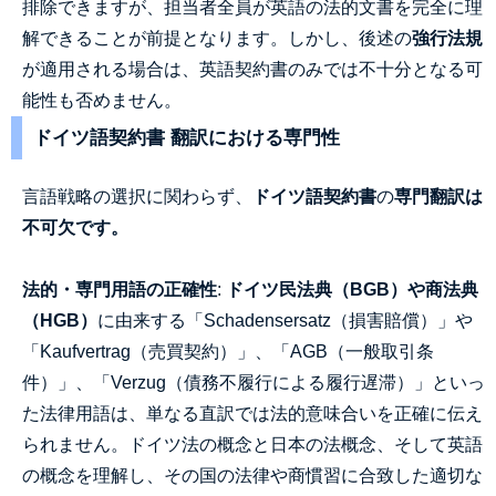
排除できますが、担当者全員が英語の法的文書を完全に理
解できることが前提となります。しかし、後述の
強行法規
が適用される場合は、英語契約書のみでは不十分となる可
能性も否めません。
ドイツ語契約書 翻訳における専門性
言語戦略の選択に関わらず、
ドイツ語契約書
の
専門翻訳は
不可欠です。
法的・専門用語の正確性
:
ドイツ民法典（BGB）や商法典
（HGB）
に由来する「Schadensersatz（損害賠償）」や
「Kaufvertrag（売買契約）」、「AGB（一般取引条
件）」、「Verzug（債務不履行による履行遅滞）」といっ
た法律用語は、単なる直訳では法的意味合いを正確に伝え
られません。ドイツ法の概念と日本の法概念、そして英語
の概念を理解し、その国の法律や商慣習に合致した適切な