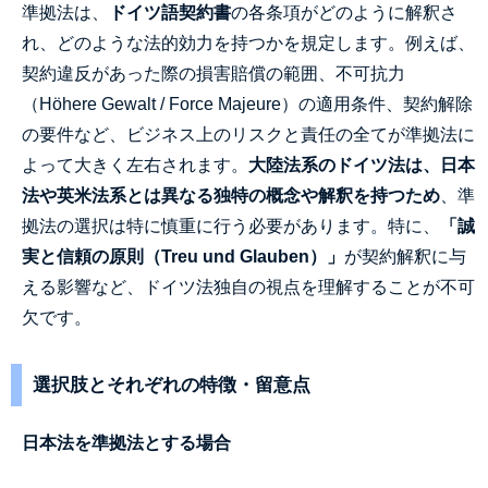
準拠法は、
ドイツ語契約書
の各条項がどのように解釈さ
れ、どのような法的効力を持つかを規定します。例えば、
契約違反があった際の損害賠償の範囲、不可抗力
（Höhere Gewalt / Force Majeure）の適用条件、契約解除
の要件など、ビジネス上のリスクと責任の全てが準拠法に
よって大きく左右されます。
大陸法系のドイツ法は、日本
法や英米法系とは異なる独特の概念や解釈を持つため
、準
拠法の選択は特に慎重に行う必要があります。特に、
「誠
実と信頼の原則（Treu und Glauben）」
が契約解釈に与
える影響など、ドイツ法独自の視点を理解することが不可
欠です。
選択肢とそれぞれの特徴・留意点
日本法を準拠法とする場合