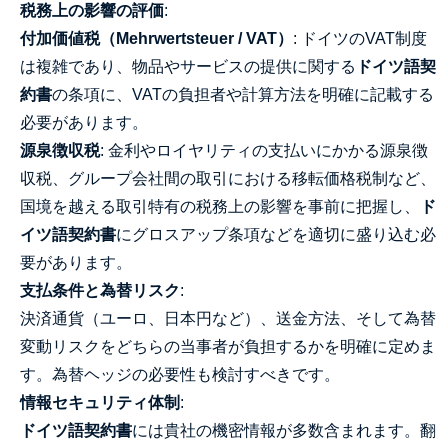
税務上の影響の評価
:
付加価値税（Mehrwertsteuer / VAT）
: ドイツのVAT制度
は複雑であり、物品やサービスの提供に関する
ドイツ語契
約書
の条項に、VATの負担者や計算方法を明確に記載する
必要があります。
源泉徴収税
: 金利やロイヤリティの支払いにかかる源泉徴
収税、グループ会社間の取引における移転価格税制など、
国境を越える取引特有の税務上の影響を事前に把握し、
ド
イツ語契約書
にグロスアップ条項などを適切に盛り込む必
要があります。
支払条件と為替リスク
:
決済通貨（ユーロ、日本円など）、送金方法、そして為替
変動リスクをどちらの当事者が負担するかを明確に定めま
す。為替ヘッジの必要性も検討すべきです。
情報セキュリティ体制
:
ドイツ語契約書
には貴社の機密情報が多数含まれます。翻