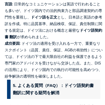
言語
: 日常的なコミュニケーションは英語で行われること
も多いが、ドイツ国内での法的拘束力と部品調達契約の専
門性を重視し、
ドイツ語を正文
とし、日本語と英語の参考
訳を作成。特に品質基準、納品検収、保証、責任制限に関
する規定は、ドイツ法における概念と厳密な
ドイツ語契約
書 翻訳
が求められました。
成功要因
: ドイツ法の適用を受け入れる一方で、重要なリ
スクポイント（品質、責任、保証、AGBの有効性）につい
ては、ドイツ法の下で最大限自社の利益を保護できるよう
専門家のアドバイスを受けながら交渉した点。また、DIS
の活用により、ドイツ国内での執行の可能性を高めつつ、
紛争解決の透明性を確保しました。
5. よくある質問（FAQ）：ドイツ語契約書
翻訳に関する疑問を解消