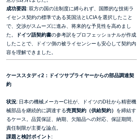
成功要因
: 双方の国の法制度に縛られず、国際的な技術ラ
イセンス契約の標準である英国法とLCIAを選択したこと
で、交渉がスムーズに進み、将来的な予見性を高めまし
た。
ドイツ語契約書
の参考訳をプロフェッショナルが作成
したことで、ドイツ側の被ライセンシーも安心して契約内
容を理解できました。
ケーススタディ2：ドイツサプライヤーからの部品調達契
約
状況
: 日本の機械メーカーC社が、ドイツのD社から精密機
械部品を継続的に調達する
売買契約（供給契約）
を締結す
るケース。品質保証、納期、欠陥品への対応、保証期間、
責任制限が主要な論点。
課題と検討ポイント
: