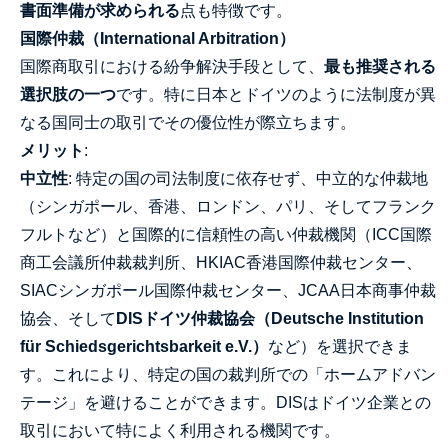
書面準備が求められる
点も特徴です。
国際仲裁（International Arbitration）
国際商取引における紛争解決手段として、
最も推奨される
選択肢の一つ
です。特に日本とドイツのように法制度が異
なる国同士の取引でその優位性が際立ちます。
メリット
:
中立性
: 特定の国の司法制度に依存せず、中立的な仲裁地
（シンガポール、香港、ロンドン、パリ、そしてフランク
フルトなど）と国際的に信頼性の高い仲裁機関（ICC国際
商工会議所仲裁裁判所、HKIAC香港国際仲裁センター、
SIACシンガポール国際仲裁センター、JCAA日本商事仲裁
協会、そして
DISドイツ仲裁協会（Deutsche Institution
für Schiedsgerichtsbarkeit e.V.）
など）を選択できま
す。これにより、特定の国の裁判所での「ホームアドバン
テージ」を避けることができます。DISはドイツ企業との
取引において特によく利用される機関です。