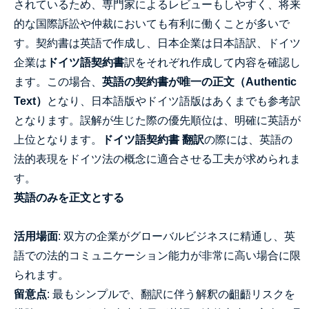
されているため、専門家によるレビューもしやすく、将来
的な国際訴訟や仲裁においても有利に働くことが多いで
す。契約書は英語で作成し、日本企業は日本語訳、ドイツ
企業は
ドイツ語契約書
訳をそれぞれ作成して内容を確認し
ます。この場合、
英語の契約書が唯一の正文（Authentic
Text）
となり、日本語版やドイツ語版はあくまでも参考訳
となります。誤解が生じた際の優先順位は、明確に英語が
上位となります。
ドイツ語契約書 翻訳
の際には、英語の
法的表現をドイツ法の概念に適合させる工夫が求められま
す。
英語のみを正文とする
活用場面
: 双方の企業がグローバルビジネスに精通し、英
語での法的コミュニケーション能力が非常に高い場合に限
られます。
留意点
: 最もシンプルで、翻訳に伴う解釈の齟齬リスクを