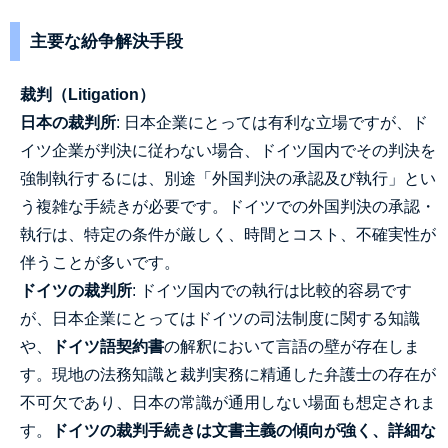
主要な紛争解決手段
裁判（Litigation）
日本の裁判所
: 日本企業にとっては有利な立場ですが、ド
イツ企業が判決に従わない場合、ドイツ国内でその判決を
強制執行するには、別途「外国判決の承認及び執行」とい
う複雑な手続きが必要です。ドイツでの外国判決の承認・
執行は、特定の条件が厳しく、時間とコスト、不確実性が
伴うことが多いです。
ドイツの裁判所
: ドイツ国内での執行は比較的容易です
が、日本企業にとってはドイツの司法制度に関する知識
や、
ドイツ語契約書
の解釈において言語の壁が存在しま
す。現地の法務知識と裁判実務に精通した弁護士の存在が
不可欠であり、日本の常識が通用しない場面も想定されま
す。
ドイツの裁判手続きは文書主義の傾向が強く、詳細な