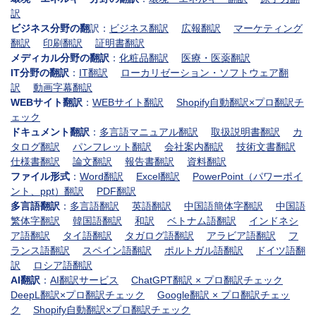
訳
ビジネス分野の翻
訳：
ビジネス翻訳
広報翻訳
マーケティング
翻訳
印刷翻訳
証明書翻訳
メディカル分野の翻訳
：
化粧品翻訳
医療・医薬翻訳
IT分野の翻訳
：
IT翻訳
ローカリゼーション・ソフトウェア翻
訳
動画字幕翻訳
WEBサイト翻訳
：
WEBサイト翻訳
Shopify自動翻訳×プロ翻訳チ
ェック
ドキュメント翻訳
：
多言語マニュアル翻訳
取扱説明書翻訳
カ
タログ翻訳
パンフレット翻訳
会社案内翻訳
技術文書翻訳
仕様書翻訳
論文翻訳
報告書翻訳
資料翻訳
ファイル形式
：
Word翻訳
Excel翻訳
PowerPoint（パワーポイ
ント、ppt）翻訳
PDF翻訳
多言語翻訳
：
多言語翻訳
英語翻訳
中国語簡体字翻訳
中国語
繁体字翻訳
韓国語翻訳
和訳
ベトナム語翻訳
インドネシ
ア語翻訳
タイ語翻訳
タガログ語翻訳
アラビア語翻訳
フ
ランス語翻訳
スペイン語翻訳
ポルトガル語翻訳
ドイツ語翻
訳
ロシア語翻訳
AI翻訳
：
AI翻訳サービス
ChatGPT翻訳 × プロ翻訳チェック
DeepL翻訳×プロ翻訳チェック
Google翻訳 × プロ翻訳チェッ
ク
Shopify自動翻訳×プロ翻訳チェック