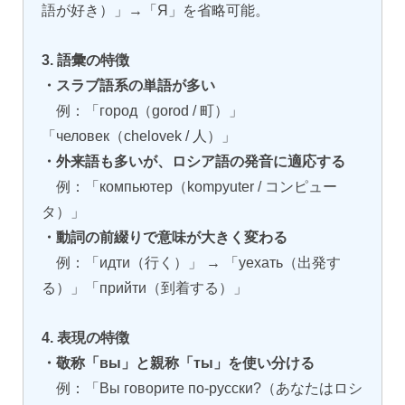
語が好き）」→「Я」を省略可能。
3. 語彙の特徴
・スラブ語系の単語が多い
例：「город（gorod / 町）」
「человек（chelovek / 人）」
・外来語も多いが、ロシア語の発音に適応する
例：「компьютер（kompyuter / コンピュー
タ）」
・動詞の前綴りで意味が大きく変わる
例：「идти（行く）」 → 「уехать（出発す
る）」「прийти（到着する）」
4. 表現の特徴
・敬称「вы」と親称「ты」を使い分ける
例：「Вы говорите по-русски?（あなたはロシ