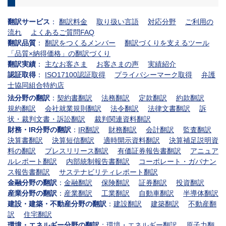
翻訳サービス
：
翻訳料金
取り扱い言語
対応分野
ご利用の
流れ
よくあるご質問FAQ
翻訳品質
：
翻訳をつくるメンバー
翻訳づくりを支えるツール
「品質×納得価格」の翻訳づくり
翻訳実績
：
主なお客さま
お客さまの声
実績紹介
認証取得
：
ISO17100認証取得
プライバシーマーク取得
弁護
士協同組合特約店
法分野の翻訳
：
契約書翻訳
法務翻訳
定款翻訳
約款翻訳
規約翻訳
会社就業規則翻訳
法令翻訳
法律文書翻訳
訴
状・裁判文書・訴訟翻訳
裁判関連資料翻訳
財務・IR分野の翻訳
：
IR翻訳
財務翻訳
会計翻訳
監査翻訳
決算書翻訳
決算短信翻訳
適時開示資料翻訳
決算補足説明資
料の翻訳
プレスリリース翻訳
有価証券報告書翻訳
アニュア
ルレポート翻訳
内部統制報告書翻訳
コーポレート・ガバナン
ス報告書翻訳
サステナビリティレポート翻訳
金融分野の翻訳
：
金融翻訳
保険翻訳
証券翻訳
投資翻訳
産業分野の翻訳
：
産業翻訳
工業翻訳
自動車翻訳
半導体翻訳
建設・建築・不動産分野の翻訳
：
建設翻訳
建築翻訳
不動産翻
訳
住宅翻訳
環境・エネルギー分野の翻訳
：
環境・エネルギー翻訳
原子力翻