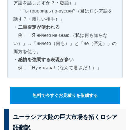
ア語を話しますか？・敬語）」
「Ты говоришь по-русски?（君はロシア語を
話す？・親しい相手）」
・二重否定が使われる
例：「Я ничего не знаю.（私は何も知らな
い）」→「ничего（何も）」と「не（否定）」の
両方を使う。
・感情を強調する表現が多い
例：「Ну и жара!（なんて暑さだ！）」
無料で今すぐお見積りを依頼する
ユーラシア大陸の巨大市場を拓くロシア
語翻訳