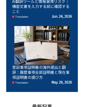
AI翻訳ツールと情報漏洩リスク｜
機密文書を入力する前に確認する
こと
Jun. 24, 2026
Translation
登記事項証明書の海外提出と翻
訳：履歴事項全部証明書と現在事
項証明書の選び方
May. 29, 2026
Translation
最新記事