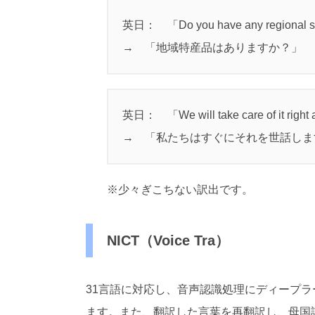
英日： 「Do you have any regional 
→ 「地域特産品はありますか？」
英日： 「We will take care of it rig
→ 「私たちはすぐにそれを世話しま
※少々ぎこちない訳出です。
NICT（Voice Tra）
31言語に対応し、音声認識処理にディープ
ます。また、翻訳した言葉を再翻訳し、母国