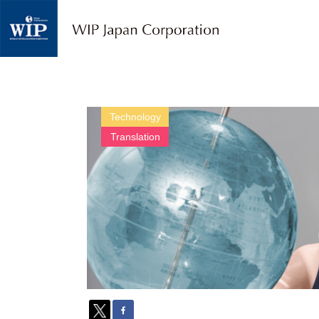
W
I
P
ジ
ャ
パ
ン
｜
Technology
翻
Translation
訳
・
通
訳
・
海
外
調
査
・
人
材