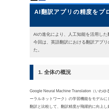
派
遣
AI翻訳アプリの精度をプ
の
多
言
語
サ
AIの進化により、人工知能を活用し
ー
ビ
今回は、英語翻訳における翻訳アプリ
ス
た。
（
1
3
9
1. 全体の概況
言
語
・
2
Google Neural Machine Transla
1
0
ーラルネットワーク）の学習機能をモデルに
カ
翻訳と比較して、翻訳精度が飛躍的に向上し
国