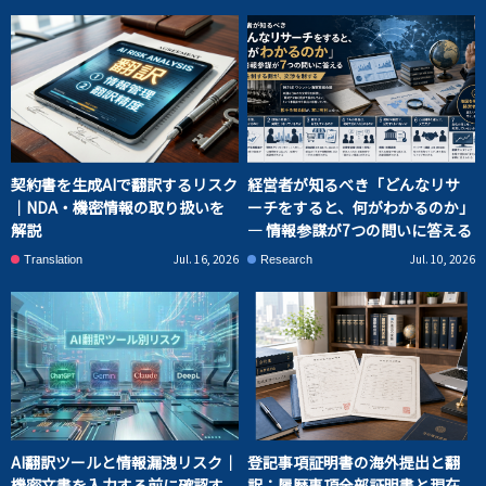
契約書を生成AIで翻訳するリスク
経営者が知るべき「どんなリサ
｜NDA・機密情報の取り扱いを
ーチをすると、何がわかるのか」
解説
― 情報参謀が7つの問いに答える
Jul. 16, 2026
Jul. 10, 2026
Translation
Research
AI翻訳ツールと情報漏洩リスク｜
登記事項証明書の海外提出と翻
機密文書を入力する前に確認す
訳：履歴事項全部証明書と現在