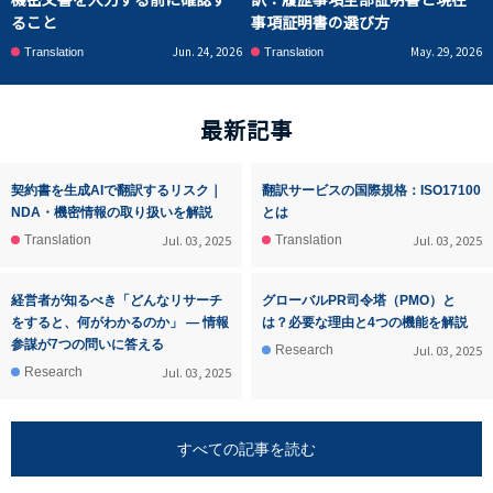
ること
事項証明書の選び方
Jun. 24, 2026
May. 29, 2026
Translation
Translation
最新記事
契約書を生成AIで翻訳するリスク｜
翻訳サービスの国際規格：ISO17100
NDA・機密情報の取り扱いを解説
とは
Jul. 03, 2025
Jul. 03, 2025
Translation
Translation
経営者が知るべき「どんなリサーチ
グローバルPR司令塔（PMO）と
をすると、何がわかるのか」 ― 情報
は？必要な理由と4つの機能を解説
参謀が7つの問いに答える
Jul. 03, 2025
Research
Jul. 03, 2025
Research
すべての記事を読む