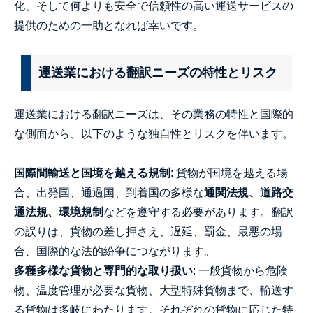
化、そして何よりも安全で信頼性の高い運送サービスの
提供のための一助となれば幸いです。
運送業における翻訳ニーズの特性とリスク
運送業における翻訳ニーズは、その業務の特性と国際的
な側面から、以下のような独自性とリスクを伴います。
国際間輸送と国境を越える規制
: 貨物が国境を越える場
合、出発国、通過国、到着国の多様な
通関法規、道路交
通法規、環境規制
などを遵守する必要があります。翻訳
の誤りは、貨物の差し押さえ、遅延、罰金、最悪の場
合、国際的な法的紛争につながります。
多種多様な貨物と専門的な取り扱い
: 一般貨物から危険
物、温度管理が必要な貨物、大型特殊貨物まで、輸送す
る貨物は多岐にわたります。それぞれの貨物に応じた特