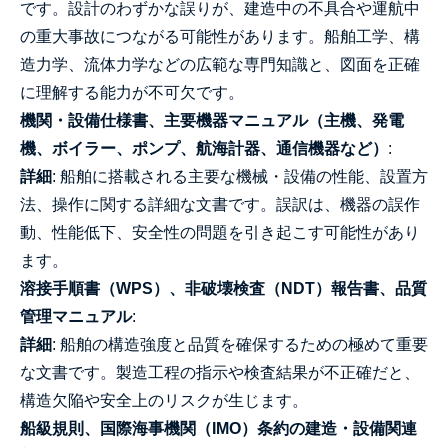
です。設計のわずかな誤りが、建造中の不具合や運航中
の重大事故につながる可能性があります。船舶工学、構
造力学、流体力学などの広範な専門知識と、図面を正確
に理解する能力が不可欠です。
機関・設備仕様書、主要機器マニュアル（主機、発電
機、ボイラー、ポンプ、航海計器、通信機器など）
:
詳細
: 船舶に搭載される主要な機械・設備の性能、設置方
法、操作に関する詳細な文書です。誤訳は、機器の誤作
動、性能低下、安全性の問題を引き起こす可能性があり
ます。
溶接手順書（WPS）、非破壊検査（NDT）報告書、品質
管理マニュアル
:
詳細
: 船舶の構造強度と品質を確保するための極めて重要
な文書です。製造工程の指示や検査結果が不正確だと、
構造欠陥や安全上のリスクが生じます。
船級規則、国際海事機関（IMO）条約の建造・設備関連