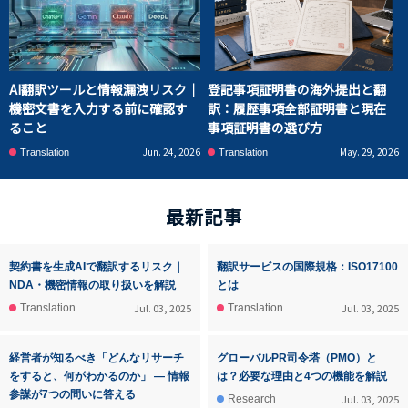
AI翻訳ツールと情報漏洩リスク｜
登記事項証明書の海外提出と翻
機密文書を入力する前に確認す
訳：履歴事項全部証明書と現在
ること
事項証明書の選び方
Jun. 24, 2026
May. 29, 2026
Translation
Translation
最新記事
契約書を生成AIで翻訳するリスク｜
翻訳サービスの国際規格：ISO17100
NDA・機密情報の取り扱いを解説
とは
Jul. 03, 2025
Jul. 03, 2025
Translation
Translation
経営者が知るべき「どんなリサーチ
グローバルPR司令塔（PMO）と
をすると、何がわかるのか」 ― 情報
は？必要な理由と4つの機能を解説
参謀が7つの問いに答える
Jul. 03, 2025
Research