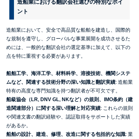
造船業における翻訳会社選びの特別なポイ
ント
造船業において、安全で高品質な船舶を建造し、国際的
な規制を遵守し、グローバルな事業展開を成功させるた
めには、一般的な翻訳会社の選定基準に加えて、以下の
点を特に重視する必要があります。
船舶工学、海洋工学、材料科学、溶接技術、機関システ
ムなど、関連する技術分野の深い知識と翻訳実績
: 造船業
特有の高度な専門知識を持つ翻訳者が不可欠です。
船級協会（LR, DNV GL, NKなど）の規則、IMO条約（建
造関連部分）に関する深い理解と対応実績
: これらの規則
や関連文書の翻訳経験や、認証取得をサポートした実績
があるか。
船舶の設計、建造、修理、改造に関する包括的な知識
: 業