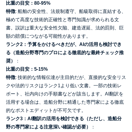
比重の目安：80-95%
特徴
: 船舶の安全性、法規制遵守、船級取得に直結する、
極めて高度な技術的正確性と専門知識が求められる文
書。誤訳は重大な安全性欠陥、建造遅延、法的罰則、巨
額の賠償につながる可能性があります。
ランク2：予算をかけるべきだが、AIの活用も検討でき
る（造船分野専門のプロによる徹底的な最終チェック推
奨）
：
比重の目安：5-15%
特徴
: 技術的な情報伝達が主目的だが、直接的な安全リス
クや法的リスクはランク1より低い文書。一部の技術レ
ポート、社内向けの手順書などが該当します。AI翻訳を
活用する場合は、造船分野に精通した専門家による徹底
的なポストエディットが不可欠です。
ランク3：AI翻訳の活用を検討できる（ただし、造船分
野の専門家による注意深い確認が必要）
：