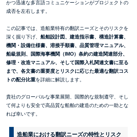
かつ迅速な多言語コミュニケーションがプロジェクトの
成否を左右します。
この記事では、造船業特有の翻訳ニーズとそのリスクを
深く掘り下げ、
船舶設計図、建造指示書、構造計算書、
機関・設備仕様書、溶接手順書、品質管理マニュアル、
船級規則、国際海事機関（IMO）条約の建造関連部分、
修理・改造マニュアル、そして国際入札関連文書に至る
まで、各文書の重要度とリスクに応じた最適な翻訳コス
トの配分比重
を詳細に解説します。
貴社のグローバルな事業展開、国際的な規制遵守、そし
て何よりも安全で高品質な船舶の建造のための一助とな
れば幸いです。
造船業における翻訳ニーズの特性とリスク