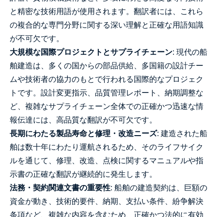
と精密な技術用語が使用されます。翻訳者には、これら
の複合的な専門分野に関する深い理解と正確な用語知識
が不可欠です。
大規模な国際プロジェクトとサプライチェーン
: 現代の船
舶建造は、多くの国からの部品供給、多国籍の設計チー
ムや技術者の協力のもとで行われる国際的なプロジェク
トです。設計変更指示、品質管理レポート、納期調整な
ど、複雑なサプライチェーン全体での正確かつ迅速な情
報伝達には、高品質な翻訳が不可欠です。
長期にわたる製品寿命と修理・改造ニーズ
: 建造された船
舶は数十年にわたり運航されるため、そのライフサイク
ルを通じて、修理、改造、点検に関するマニュアルや指
示書の正確な翻訳が継続的に発生します。
法務・契約関連文書の重要性
: 船舶の建造契約は、巨額の
資金が動き、技術的要件、納期、支払い条件、紛争解決
条項など、複雑な内容を含むため、正確かつ法的に有効