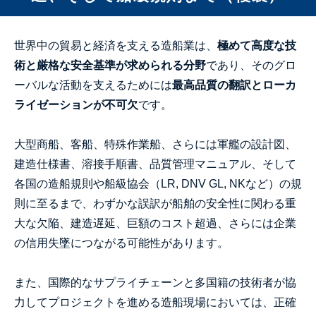
世界中の貿易と経済を支える造船業は、
極めて高度な技
術と厳格な安全基準が求められる分野
であり、そのグロ
ーバルな活動を支えるためには
最高品質の翻訳とローカ
ライゼーションが不可欠
です。
大型商船、客船、特殊作業船、さらには軍艦の設計図、
建造仕様書、溶接手順書、品質管理マニュアル、そして
各国の造船規則や船級協会（LR, DNV GL, NKなど）の規
則に至るまで、わずかな誤訳が船舶の安全性に関わる重
大な欠陥、建造遅延、巨額のコスト超過、さらには企業
の信用失墜につながる可能性があります。
また、国際的なサプライチェーンと多国籍の技術者が協
力してプロジェクトを進める造船現場においては、正確