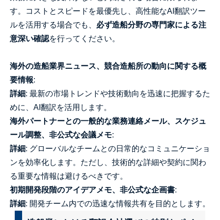
す。コストとスピードを最優先し、高性能なAI翻訳ツー
ルを活用する場合でも、
必ず造船分野の専門家による注
意深い確認
を行ってください。
海外の造船業界ニュース、競合造船所の動向に関する概
要情報
:
詳細
: 最新の市場トレンドや技術動向を迅速に把握するた
めに、AI翻訳を活用します。
海外パートナーとの一般的な業務連絡メール、スケジュ
ール調整、非公式な会議メモ
:
詳細
: グローバルなチームとの日常的なコミュニケーショ
ンを効率化します。ただし、技術的な詳細や契約に関わ
る重要な情報は避けるべきです。
初期開発段階のアイデアメモ、非公式な企画書
:
詳細
: 開発チーム内での迅速な情報共有を目的とします。