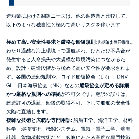
造船業における翻訳ニーズは、他の製造業と比較して、
以下のような独自性と極めて高いリスクを伴います。
極めて高い安全性要求と厳格な船級規則
: 船舶は長期間に
わたり過酷な海上環境下で運航され、ひとたび不具合が
発生すると人命損失や大規模な環境汚染につながるた
め、設計・建造段階から極めて高い安全性が要求されま
す。各国の造船規則や、ロイド船級協会（LR）、DNV
GL、日本海事協会（NK）などの
船級協会が定める詳細
かつ厳格な規則への準拠
が不可欠です。翻訳の誤りは、
建造許可の遅延、船級の取得不可、そして船舶の安全性
欠陥に直結します。
複雑な技術と広範な専門用語
: 船舶工学、海洋工学、材料
科学、溶接技術、機関システム、電気・電子工学、航海
計器、貨物積載技術など、多岐にわたる高度な専門技術