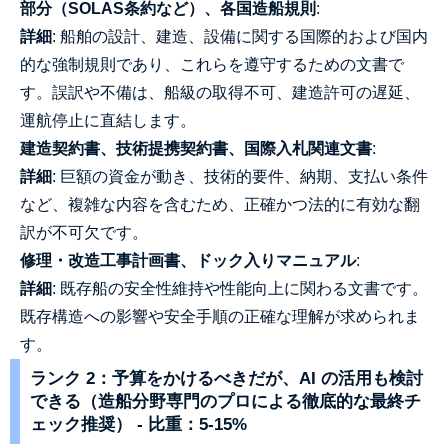
部分（SOLAS条約など）、各国造船規則
:
詳細
: 船舶の設計、建造、設備に関する国際的および国内
的な強制規則であり、これらを遵守するための文書で
す。誤訳や不備は、船級の取得不可、建造許可の遅延、
運航停止に直結します。
建造契約書、技術提携契約書、国際入札関連文書
:
詳細
: 巨額の資金が動き、技術的要件、納期、支払い条件
など、複雑な内容を含むため、正確かつ法的に有効な翻
訳が不可欠です。
修理・改造工事計画書、ドック入りマニュアル
:
詳細
: 既存船の安全性維持や性能向上に関わる文書です。
既存構造への影響や安全手順の正確な理解が求められま
す。
ランク 2：予算をかけるべきだが、AI の活用も検討
できる（造船分野専門のプロによる徹底的な最終チ
ェック推奨） - 比重：5-15%