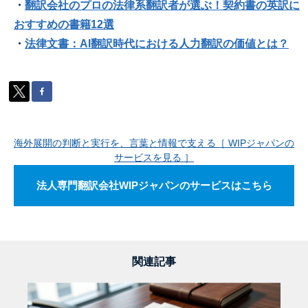
・
翻訳会社のプロの法律系翻訳者が選ぶ！契約書の英訳に
おすすめの書籍12選
・
法律文書：AI翻訳時代における人力翻訳の価値とは？
海外展開の判断と実行を、言葉と情報で支える［ WIPジャパンの
サービスを見る ］
法人専門翻訳会社WIPジャパンのサービスはこちら
関連記事