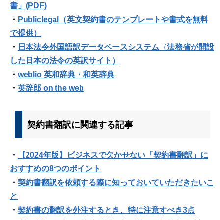
書」(PDF)
・
Publiclegal（英文契約書のテンプレートや書式を無料
で提供）
・
日本法令外国語訳データベースシステム（法務省が開設
した日本の法令の英訳サイト）
・
weblio 英和辞典・和英辞典
・
英辞郎 on the web
契約書翻訳に関連する記事
・
【2024年版】ビジネスで欠かせない「契約書翻訳」に
おすすめの8つのポイント
・
契約書翻訳を依頼する際に知っておいていただきたいこ
と
・
契約書の翻訳を外注するとき、特に注意すべき3点