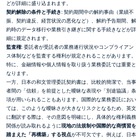
どが詳細に盛り込まれます。
契約解除の条件と手続き
: 契約期間中の解約事由（業績不
振、契約違反、経営状況の悪化など）、解約予告期間、解
約時のデータ移行や業務引き継ぎに関する手続きなどが詳
細に規定されます。
監査権
: 委託者が受託者の業務遂行状況やコンプライアン
ス体制などを監査する権利が規定されることがあります。
特に、金融情報や個人情報を取り扱う業務委託では重要と
なります。
一方、日本の和文管理委託契約書は、比較的簡潔で、当事
者間の「信頼」を前提とした曖昧な表現や「別途協議」条
項が用いられることもあります。国際的な業務委託におい
ては、このような曖昧さが大きなリスクとなるため、英文
に翻訳する際は、その意図を明確にし、具体的な権利義務
関係が読み取れるように
現地の法規制や国際的な商慣習を
踏まえた「再構築」する視点
が不可欠です。例えば、日本