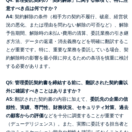
Q4: 管理委託契約の「契約解除」に関する条項で、特に注
意すべき点は何ですか？
A4:
契約解除の条件（相手方の契約不履行、破産、経営状
況の悪化、または理由を問わない解除の可否など）、解除
予告期間、解除時の未払い費用の清算、委託業務の引き継
ぎ方法、データの返還・消去義務などを明確に翻訳するこ
とが重要です。特に、重要な業務を委託している場合、契
約解除時の影響を最小限に抑えるための条項を慎重に検討
する必要があります。
Q5: 管理委託契約書を締結する前に、翻訳された契約書以
外に確認すべきことはありますか？
A5:
翻訳された契約書の内容に加えて、
委託先の企業の信
頼性、実績、専門性、財務状況、セキュリティ対策、過去
の顧客からの評価
などを十分に調査することが重要です
（デューデリジェンス）。また、実際に委託する担当者と