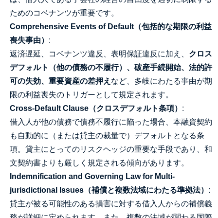
ためのコベナンツが重要です。
Comprehensive Events of Default（包括的な期限の利益
喪失事由）
:
返済遅延、コベナンツ違反、表明保証違反に加え、
クロス
デフォルト（他の債務の不履行）、破産手続開始、法的許
可の失効、重要資産の差押え
など、多岐にわたる事由が期
限の利益喪失のトリガーとして規定されます。
Cross-Default Clause（クロスデフォルト条項）
:
借入人が他の債務で債務不履行に陥った場合、本融資契約
も自動的に（または貸主の裁量で）デフォルトとなる条
項。貸主にとってのリスクヘッジの重要な手段であり、和
文契約書よりも厳しく規定される傾向があります。
Indemnification and Governing Law for Multi-
jurisdictional Issues（補償と複数法域にわたる準拠法）
:
貸主が被る可能性のある損害に対する借入人からの補償義
務が詳細に定められます。また、複数の法域が関わる国際