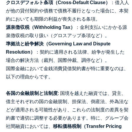
クロスデフォルト条項（Cross-Default Clause）
：借入人
が他の貸付契約や債務で債務不履行となった場合に、本契
約においても期限の利益が喪失される条項。
源泉徴収税（Withholding Tax）
：金利支払いにかかる源
泉徴収税の取り扱い（グロスアップ条項など）。
準拠法と紛争解決（Governing Law and Dispute
Resolution）
：契約に適用される法律、紛争が発生した
場合の解決方法（裁判、国際仲裁、調停など）。
国際金融において金銭消費貸借契約書が特に重要なのは、
以下の理由からです。
各国の金融規制と法制度
: 国境を越えた融資では、貸主、
借主それぞれの国の金融規制、担保法、倒産法、外為法な
どが適用される可能性があり、これらの法制度の差異を契
約書で適切に調整する必要があります。特に、グループ会
社間融資においては、
移転価格税制（Transfer Pricing