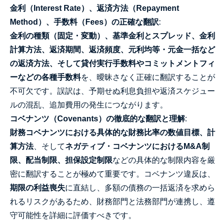
金利（Interest Rate）、返済方法（Repayment
Method）、手数料（Fees）の正確な翻訳
:
金利の種類（固定・変動）、基準金利とスプレッド、金利
計算方法、返済期間、返済頻度、元利均等・元金一括など
の返済方法、そして貸付実行手数料やコミットメントフィ
ーなどの各種手数料
を、曖昧さなく正確に翻訳することが
不可欠です。誤訳は、予期せぬ利息負担や返済スケジュー
ルの混乱、追加費用の発生につながります。
コベナンツ（Covenants）の徹底的な翻訳と理解
:
財務コベナンツにおける具体的な財務比率の数値目標、計
算方法
、そして
ネガティブ・コベナンツにおけるM&A制
限、配当制限、担保設定制限
などの具体的な制限内容を厳
密に翻訳することが極めて重要です。コベナンツ違反は、
期限の利益喪失
に直結し、多額の債務の一括返済を求めら
れるリスクがあるため、財務部門と法務部門が連携し、遵
守可能性を詳細に評価すべきです。