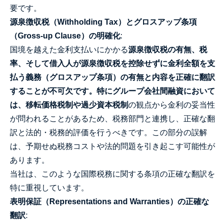
要です。
源泉徴収税（Withholding Tax）とグロスアップ条項
（Gross-up Clause）の明確化
:
国境を越えた金利支払いにかかる
源泉徴収税の有無、税
率、そして借入人が源泉徴収税を控除せずに金利全額を支
払う義務（グロスアップ条項）の有無と内容を正確に翻訳
することが不可欠です。特にグループ会社間融資において
は、移転価格税制や過少資本税制
の観点から金利の妥当性
が問われることがあるため、税務部門と連携し、正確な翻
訳と法的・税務的評価を行うべきです。この部分の誤解
は、予期せぬ税務コストや法的問題を引き起こす可能性が
あります。
当社は、このような国際税務に関する条項の正確な翻訳を
特に重視しています。
表明保証（Representations and Warranties）の正確な
翻訳
: