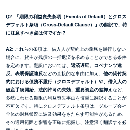
Q2: 「期限の利益喪失条項（Events of Default）とクロス
デフォルト条項（Cross-Default Clause）」の翻訳で、特
に注意すべき点は何ですか？
A2:
これらの条項は、借入人が契約上の義務を履行しない
場合に、貸主が残債の一括返済を求めることができる条件
を定めます。翻訳においては、
返済遅延、コベナンツ違
反、表明保証違反
などの直接的な事由に加え、
他の貸付契
約における債務不履行（クロスデフォルト）や、借入人の
破産手続開始、法的許可の失効、重要資産の差押え
など、
多岐にわたる期限の利益喪失事由を慎重に翻訳することが
不可欠です。特にクロスデフォルト条項は、グループ会社
全体の財務状況に波及効果をもたらす可能性があるため、
その適用範囲と影響を正確に把握し、注意深く翻訳する必