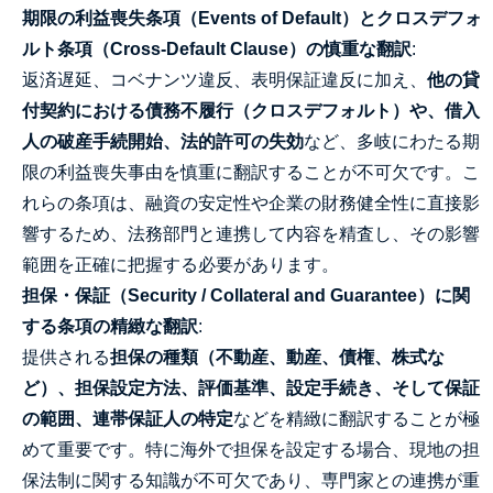
期限の利益喪失条項（Events of Default）とクロスデフォ
ルト条項（Cross-Default Clause）の慎重な翻訳
:
返済遅延、コベナンツ違反、表明保証違反に加え、
他の貸
付契約における債務不履行（クロスデフォルト）や、借入
人の破産手続開始、法的許可の失効
など、多岐にわたる期
限の利益喪失事由を慎重に翻訳することが不可欠です。こ
れらの条項は、融資の安定性や企業の財務健全性に直接影
響するため、法務部門と連携して内容を精査し、その影響
範囲を正確に把握する必要があります。
担保・保証（Security / Collateral and Guarantee）に関
する条項の精緻な翻訳
:
提供される
担保の種類（不動産、動産、債権、株式な
ど）、担保設定方法、評価基準、設定手続き、そして保証
の範囲、連帯保証人の特定
などを精緻に翻訳することが極
めて重要です。特に海外で担保を設定する場合、現地の担
保法制に関する知識が不可欠であり、専門家との連携が重