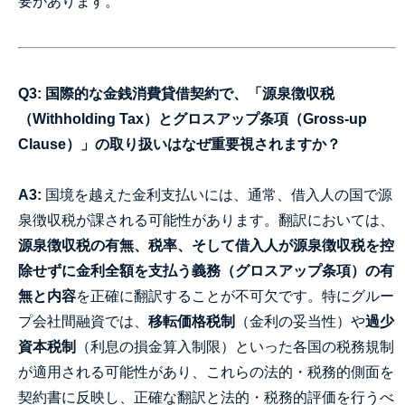
要があります。
Q3: 国際的な金銭消費貸借契約で、「源泉徴収税
（Withholding Tax）とグロスアップ条項（Gross-up
Clause）」の取り扱いはなぜ重要視されますか？
A3:
国境を越えた金利支払いには、通常、借入人の国で源
泉徴収税が課される可能性があります。翻訳においては、
源泉徴収税の有無、税率、そして借入人が源泉徴収税を控
除せずに金利全額を支払う義務（グロスアップ条項）の有
無と内容
を正確に翻訳することが不可欠です。特にグルー
プ会社間融資では、
移転価格税制
（金利の妥当性）や
過少
資本税制
（利息の損金算入制限）といった各国の税務規制
が適用される可能性があり、これらの法的・税務的側面を
契約書に反映し、正確な翻訳と法的・税務的評価を行うべ