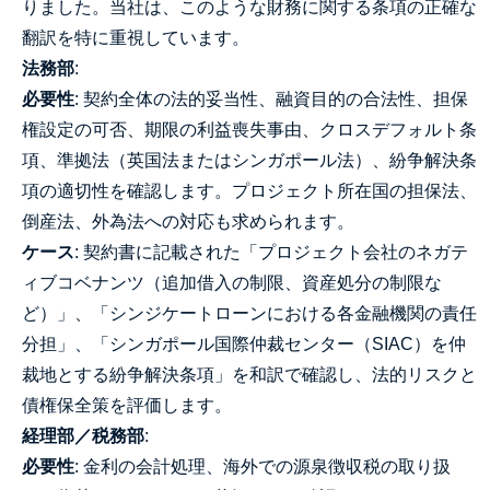
りました。当社は、このような財務に関する条項の正確な
翻訳を特に重視しています。
法務部
:
必要性
: 契約全体の法的妥当性、融資目的の合法性、担保
権設定の可否、期限の利益喪失事由、クロスデフォルト条
項、準拠法（英国法またはシンガポール法）、紛争解決条
項の適切性を確認します。プロジェクト所在国の担保法、
倒産法、外為法への対応も求められます。
ケース
: 契約書に記載された「プロジェクト会社のネガテ
ィブコベナンツ（追加借入の制限、資産処分の制限な
ど）」、「シンジケートローンにおける各金融機関の責任
分担」、「シンガポール国際仲裁センター（SIAC）を仲
裁地とする紛争解決条項」を和訳で確認し、法的リスクと
債権保全策を評価します。
経理部／税務部
:
必要性
: 金利の会計処理、海外での源泉徴収税の取り扱