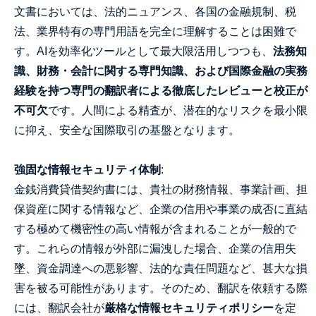
文書においては、法的ニュアンス、各国の金融規制、税
法、業界特有の専門用語を完全に理解することは困難で
す。AIを効率化ツールとして最大限活用しつつも、
法務知
識、財務・会計に関する専門知識、および国際金融の実務
経験を持つ専門の翻訳者による徹底したレビューと校正が
不可欠
です。人間による精査が、潜在的なリスクを最小限
に抑え、安全な国際取引の基盤となります。
強固な情報セキュリティ体制
:
金銭消費貸借契約書には、貴社の財務情報、事業計画、担
保資産に関する情報など、企業の信用や事業の成否に直結
する極めて機密性の高い情報が含まれることが一般的で
す。これらの情報が外部に漏洩した場合、企業の信用失
墜、資金調達への悪影響、法的な責任問題など、甚大な損
害を被る可能性があります。そのため、翻訳を依頼する際
には、翻訳会社が
厳格な情報セキュリティポリシー
を定