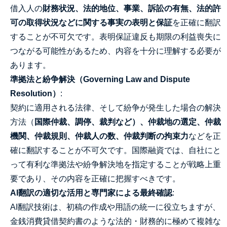
借入人の
財務状況、法的地位、事業、訴訟の有無、法的許
可の取得状況などに関する事実の表明と保証
を正確に翻訳
することが不可欠です。表明保証違反も期限の利益喪失に
つながる可能性があるため、内容を十分に理解する必要が
あります。
準拠法と紛争解決（Governing Law and Dispute
Resolution）
:
契約に適用される法律、そして紛争が発生した場合の解決
方法（
国際仲裁、調停、裁判など）、仲裁地の選定、仲裁
機関、仲裁規則、仲裁人の数、仲裁判断の拘束力
などを正
確に翻訳することが不可欠です。国際融資では、自社にと
って有利な準拠法や紛争解決地を指定することが戦略上重
要であり、その内容を正確に把握すべきです。
AI翻訳の適切な活用と専門家による最終確認
:
AI翻訳技術は、初稿の作成や用語の統一に役立ちますが、
金銭消費貸借契約書のような法的・財務的に極めて複雑な