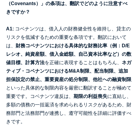
（Covenants）」の条項は、翻訳でどのように注意すべ
きですか？
A1:
コベナンツは、借入人の財務健全性を維持し、貸主の
リスクを低減するための重要な条項です。翻訳において
は、
財務コベナンツにおける具体的な財務比率（例：D/E
レシオ、純資産額、借入金総額、自己資本比率など）の数
値目標、計算方法
を正確に表現することはもちろん、
ネガ
ティブ・コベナンツにおけるM&A制限、配当制限、追加
担保設定の禁止、重要資産の処分制限、他社への融資制限
といった具体的な制限内容を厳密に翻訳することが極めて
重要です。コベナンツ違反は、
期限の利益喪失
に直結し、
多額の債務の一括返済を求められるリスクがあるため、財
務部門と法務部門が連携し、遵守可能性を詳細に評価すべ
きです。