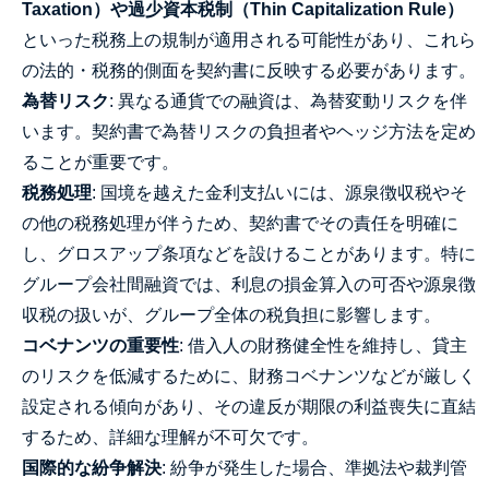
Taxation）や過少資本税制（Thin Capitalization Rule）
といった税務上の規制が適用される可能性があり、これら
の法的・税務的側面を契約書に反映する必要があります。
為替リスク
: 異なる通貨での融資は、為替変動リスクを伴
います。契約書で為替リスクの負担者やヘッジ方法を定め
ることが重要です。
税務処理
: 国境を越えた金利支払いには、源泉徴収税やそ
の他の税務処理が伴うため、契約書でその責任を明確に
し、グロスアップ条項などを設けることがあります。特に
グループ会社間融資では、利息の損金算入の可否や源泉徴
収税の扱いが、グループ全体の税負担に影響します。
コベナンツの重要性
: 借入人の財務健全性を維持し、貸主
のリスクを低減するために、財務コベナンツなどが厳しく
設定される傾向があり、その違反が期限の利益喪失に直結
するため、詳細な理解が不可欠です。
国際的な紛争解決
: 紛争が発生した場合、準拠法や裁判管