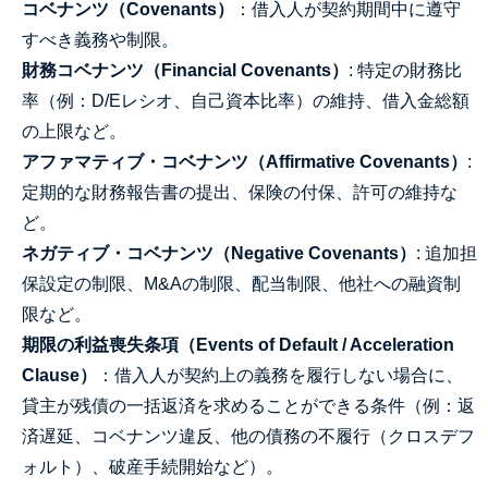
コベナンツ（Covenants）
：借入人が契約期間中に遵守
すべき義務や制限。
財務コベナンツ（Financial Covenants）
: 特定の財務比
率（例：D/Eレシオ、自己資本比率）の維持、借入金総額
の上限など。
アファマティブ・コベナンツ（Affirmative Covenants）
:
定期的な財務報告書の提出、保険の付保、許可の維持な
ど。
ネガティブ・コベナンツ（Negative Covenants）
: 追加担
保設定の制限、M&Aの制限、配当制限、他社への融資制
限など。
期限の利益喪失条項（Events of Default / Acceleration
Clause）
：借入人が契約上の義務を履行しない場合に、
貸主が残債の一括返済を求めることができる条件（例：返
済遅延、コベナンツ違反、他の債務の不履行（クロスデフ
ォルト）、破産手続開始など）。