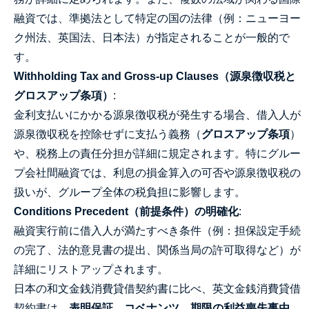
融資では、準拠法として特定の国の法律（例：ニューヨー
ク州法、英国法、日本法）が指定されることが一般的で
す。
Withholding Tax and Gross-up Clauses（源泉徴収税と
グロスアップ条項）
:
金利支払いにかかる源泉徴収税が発生する場合、借入人が
源泉徴収税を控除せずに支払う義務（
グロスアップ条項
）
や、税務上の責任分担が詳細に規定されます。特にグルー
プ会社間融資では、利息の損金算入の可否や源泉徴収税の
扱いが、グループ全体の税負担に影響します。
Conditions Precedent（前提条件）の明確化
:
融資実行前に借入人が満たすべき条件（例：担保設定手続
の完了、法的意見書の提出、関係当局の許可取得など）が
詳細にリストアップされます。
日本の和文金銭消費貸借契約書に比べ、英文金銭消費貸借
契約書は、
表明保証、コベナンツ、期限の利益喪失事由、