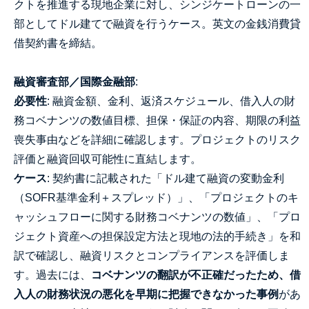
クトを推進する現地企業に対し、シンジケートローンの一
部としてドル建てで融資を行うケース。英文の金銭消費貸
借契約書を締結。
融資審査部／国際金融部
:
必要性
: 融資金額、金利、返済スケジュール、借入人の財
務コベナンツの数値目標、担保・保証の内容、期限の利益
喪失事由などを詳細に確認します。プロジェクトのリスク
評価と融資回収可能性に直結します。
ケース
: 契約書に記載された「ドル建て融資の変動金利
（SOFR基準金利＋スプレッド）」、「プロジェクトのキ
ャッシュフローに関する財務コベナンツの数値」、「プロ
ジェクト資産への担保設定方法と現地の法的手続き」を和
訳で確認し、融資リスクとコンプライアンスを評価しま
す。過去には、
コベナンツの翻訳が不正確だったため、借
入人の財務状況の悪化を早期に把握できなかった事例
があ