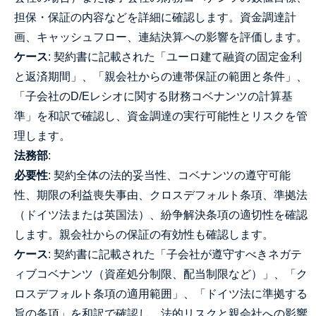
担保・保証の内容などを詳細に確認します。資金調達計
画、キャッシュフロー、連結決算への影響を評価します。
ケース
: 契約書に記載された「ユーロ建て融資の固定金利
と返済期間」、「親会社からの連帯保証の範囲と条件」、
「子会社のD/Eレシオに関する財務コベナンツの計算基
準」を和訳で確認し、資金調達の実行可能性とリスクを管
理します。
法務部
:
必要性
: 契約全体の法的妥当性、コベナンツの遵守可能
性、期限の利益喪失事由、クロスデフォルト条項、準拠法
（ドイツ法または英国法）、紛争解決条項の適切性を確認
します。親会社からの保証の有効性も確認します。
ケース
: 契約書に記載された「子会社が遵守すべきネガテ
ィブコベナンツ（資産処分制限、配当制限など）」、「ク
ロスデフォルト条項の適用範囲」、「ドイツ法に準拠する
旨の条項」を和訳で確認し、法的リスクと親会社への影響