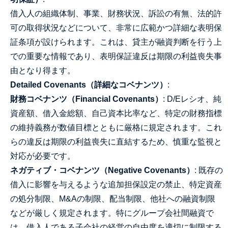
借入人の組織体制、事業、財務状況、訴訟の有無、法的許
可の取得状況などについて、非常に広範かつ詳細な表明保
証条項が設けられます。これは、貸主が融資判断を行う上
での重要な情報であり、表明保証違反は期限の利益喪失事
由となり得ます。
Detailed Covenants（詳細なコベナンツ）
:
財務コベナンツ（Financial Covenants）
: D/Eレシオ、純
資産額、借入金総額、自己資本比率など、特定の財務指標
の維持義務が数値目標とともに厳格に規定されます。これ
らの違反は期限の利益喪失に直結するため、慎重な監視と
対応が必要です。
ネガティブ・コベナンツ（Negative Covenants）
: 既存の
借入に影響を与えるような追加担保設定の禁止、特定資産
の処分制限、M&Aの制限、配当制限、他社への融資制限
などが厳しく規定されます。特にグループ会社間融資で
は、借入人である子会社の経営の自由度を適切に制限する