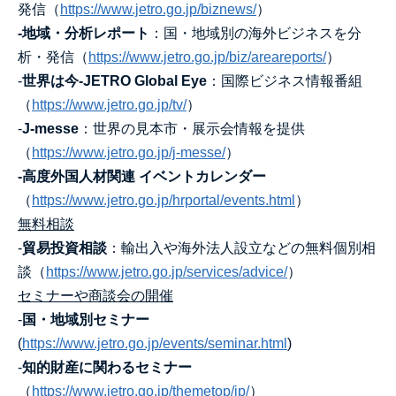
発信（
https://www.jetro.go.jp/biznews/
）
‐
地域・分析レポート
：国・地域別の海外ビジネスを分
析・発信（
https://www.jetro.go.jp/biz/areareports/
）
‐
世界は今
-JETRO Global Eye
：国際ビジネス情報番組
（
https://www.jetro.go.jp/tv/
）
‐
J-messe
：世界の見本市・展示会情報を提供
（
https://www.jetro.go.jp/j-messe/
）
‐
高度外国人材関連
イベントカレンダー
（
https://www.jetro.go.jp/hrportal/events.html
）
無料相談
‐
貿易投資相談
：輸出入や海外法人設立などの無料個別相
談（
https://www.jetro.go.jp/services/advice/
）
セミナーや商談会の開催
‐
国・地域別セミナー
(
https://www.jetro.go.jp/events/seminar.html
)
‐
知的財産に関わるセミナー
（
https://www.jetro.go.jp/themetop/ip/
）