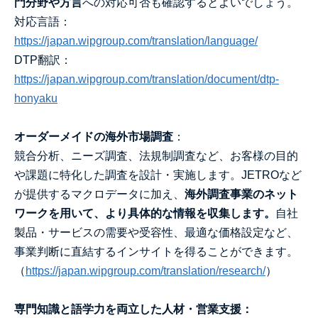
門分野や方言
への対応可否も確認するとよいでしょう。
対応言語：
https://japan.wipgroup.com/translation/language/
DTP翻訳：
https://japan.wipgroup.com/translation/document/dtp-
honyaku
オーダーメイドの海外市場調査
：
競
合
分析、ニーズ調査、法規制調査など、お客様の目的
や課題に特化した調査を設計・実施します。JETROなど
が提供するマクロデータに加え、
海外調査事業のネット
ワークを用いて、より具体的な情報を収集します。
自社
製品・サービスの需要や受容性、最適な価格設定など、
事業判断に直結するインサイトを得ることができます。
（
https://japan.wipgroup.com/translation/research/
）
専門知識と語学力を両立した人材・営業支援：