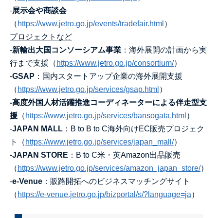
‐
展示会や商談会
（
https://www.jetro.go.jp/events/tradefair.html
）
プロジェクトなど
‐
新輸出大国コンソーシアム事業
：海外展開の計画から実
行まで支援（
https://www.jetro.go.jp/consortium/
）
‐
GSAP
：国内スタート
アップ企業の海外展開支援
（
https://www.jetro.go.jp/services/gsap.html
）
‐
高度外国人材活躍推進コーディネーターによる伴走型支
援
（
https://www.jetro.go.jp/services/bansogata.html
）
‐
JAPAN MALL
：B to B to C海外向けEC販売プロジェク
ト（
https://www.jetro.go.jp/services/japan_mall/
）
‐
JAPAN STORE
：B to C米・英Amazon出品販売
（
https://www.jetro.go.jp/services/amazon_japan_store/
）
‐
e-Venue
：販路開拓へのビジネスマッチングサイト
（
https://e-venue.jetro.go.jp/bizportal/s/?language=ja
）