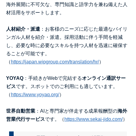
海外
展開に不可欠な、専門知識と語学力を兼ね備えた人
材活用をサポートします。
人材紹介・派遣
：お客様のニーズに応じた最適なバイリ
ンガル人材を紹介・派遣。採用活動に伴う手間を軽減
し、必要な時に必要なスキルを持つ人材を迅速に確保す
ることが可能です。
（
https://japan.wipgroup.com/translation/hr/
）
YOYAQ
：手続きがWebで完結する
オンライン通訳サー
ビス
です。スポットでのご利用にも適しています。
（
https://www.yoyaq.org/
）
世界自動営業
：AIと専門家が伴走する成果報酬型の
海外
営業代行サービス
です。
（
https://www.sekai-jido.com/
）