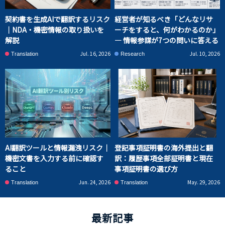
契約書を生成AIで翻訳するリスク
経営者が知るべき「どんなリサ
｜NDA・機密情報の取り扱いを
ーチをすると、何がわかるのか」
解説
― 情報参謀が7つの問いに答える
Jul. 16, 2026
Jul. 10, 2026
Translation
Research
AI翻訳ツールと情報漏洩リスク｜
登記事項証明書の海外提出と翻
機密文書を入力する前に確認す
訳：履歴事項全部証明書と現在
ること
事項証明書の選び方
Jun. 24, 2026
May. 29, 2026
Translation
Translation
最新記事