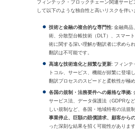
フィンテック・ブロックチェーン関連サービ
して以下のような独自性と高いリスクを伴い
技術と金融の複合的な専門性
: 金融商
術、分散型台帳技術（DLT）、スマート
術に関する深い理解が翻訳者に求めら
翻訳は不可能です。
高速な技術進化と頻繁な更新
: フィン
トコル、サービス、機能が頻繁に登場
翻訳プロセスのスピードと柔軟性が極
各国の規制・法務要件への厳格な準拠
サービス法、データ保護法（GDPRな
しい規制など、各国・地域特有の法規
事業停止、巨額の賠償請求、顧客から
った深刻な結果を招く可能性がありま