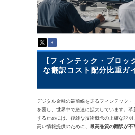
派
遣
の
多
言
語
サ
ー
ビ
ス
【フィンテック・ブロッ
（
な翻訳コスト配分比重ガイ
1
3
9
言
語
デジタル金融の最前線を走るフィンテック・
・
2
を覆し、世界中で急速に拡大しています。革
1
するためには、複雑な技術概念の正確な説明
0
高い情報提供のために、
最高品質の翻訳が不
カ
国