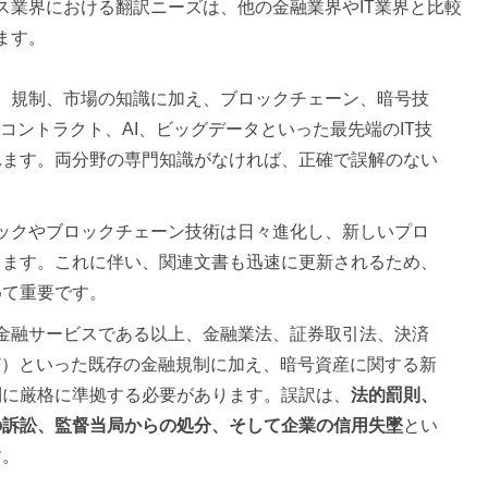
ス業界における翻訳ニーズは、他の金融業界やIT業界と比較
ます。
品、規制、市場の知識に加え、ブロックチェーン、暗号技
コントラクト、AI、ビッグデータといった最先端のIT技
れます。両分野の専門知識がなければ、正確で誤解のない
テックやブロックチェーン技術は日々進化し、新しいプロ
します。これに伴い、関連文書も迅速に更新されるため、
めて重要です。
: 金融サービスである以上、金融業法、証券取引法、決済
ど）といった既存の金融規制に加え、暗号資産に関する新
制に厳格に準拠する必要があります。誤訳は、
法的罰則、
の訴訟、監督当局からの処分、そして企業の信用失墜
とい
す。