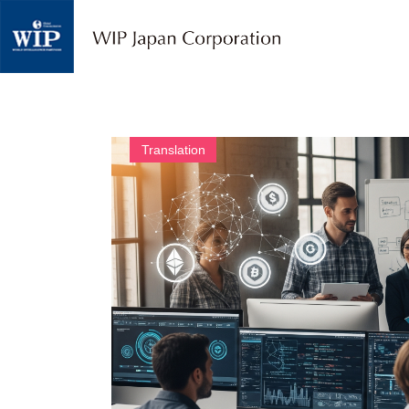
W
I
P
ジ
ャ
パ
ン
｜
Translation
翻
訳
・
通
訳
・
海
外
調
査
・
人
材