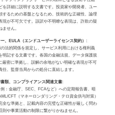
どを詳細に説明する文書です。投資家や開発者、ユー
頼するための基盤となるため、技術的な正確性、論理
表現が不可欠です。誤訳や不明瞭な表現は、詐欺の疑
ねません。
ー、EULA（エンドユーザーライセンス契約）
:
者間の法的関係を規定し、サービス利用における権利義
を明記する文書です。各国の金融法規、データ保護規
法に厳密に準拠し、誤解の余地がない明確な表現が不可
責任、監督当局からの処分に直結します。
請書類、コンプライアンス関連文書
:
（例：金融庁、SEC、FCAなど）への定期報告書、暗
ML/CFT（マネーロンダリング・テロ資金供与対策）
完全な準拠と、記載内容の完璧な正確性が厳しく問わ
罰則や事業活動の制限に繋がりかねません。