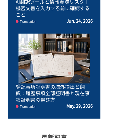
AI翻訳ツールと情報漏洩リスク｜
機密文書を入力する前に確認する
こと
Jun. 24, 2026
Translation
登記事項証明書の海外提出と翻
訳：履歴事項全部証明書と現在事
項証明書の選び方
May. 29, 2026
Translation
最新記事