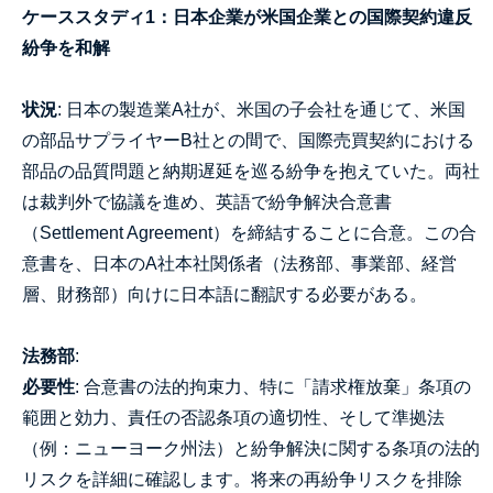
ケーススタディ1：日本企業が米国企業との国際契約違反
紛争を和解
状況
: 日本の製造業A社が、米国の子会社を通じて、米国
の部品サプライヤーB社との間で、国際売買契約における
部品の品質問題と納期遅延を巡る紛争を抱えていた。両社
は裁判外で協議を進め、英語で紛争解決合意書
（Settlement Agreement）を締結することに合意。この合
意書を、日本のA社本社関係者（法務部、事業部、経営
層、財務部）向けに日本語に翻訳する必要がある。
法務部
:
必要性
: 合意書の法的拘束力、特に「請求権放棄」条項の
範囲と効力、責任の否認条項の適切性、そして準拠法
（例：ニューヨーク州法）と紛争解決に関する条項の法的
リスクを詳細に確認します。将来の再紛争リスクを排除