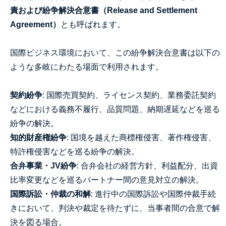
責および紛争解決合意書（Release and Settlement
Agreement）
とも呼ばれます。
国際ビジネス環境において、この紛争解決合意書は以下の
ような多岐にわたる場面で利用されます。
契約紛争
: 国際売買契約、ライセンス契約、業務委託契約
などにおける義務不履行、品質問題、納期遅延などを巡る
紛争の解決。
知的財産権紛争
: 国境を越えた商標権侵害、著作権侵害、
特許権侵害などを巡る紛争の解決。
合弁事業・JV紛争
: 合弁会社の経営方針、利益配分、出資
比率変更などを巡るパートナー間の意見対立の解決。
国際訴訟・仲裁の和解
: 進行中の国際訴訟や国際仲裁手続
きにおいて、判決や裁定を待たずに、当事者間の合意で解
決を図る場合。