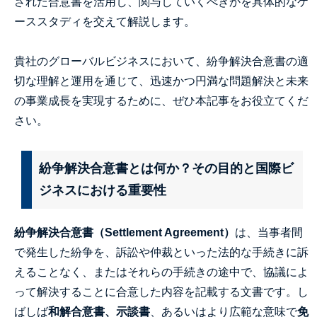
された合意書を活用し、関与していくべきかを具体的なケ
ーススタディを交えて解説します。
貴社のグローバルビジネスにおいて、紛争解決合意書の適
切な理解と運用を通じて、迅速かつ円満な問題解決と未来
の事業成長を実現するために、ぜひ本記事をお役立てくだ
さい。
紛争解決合意書とは何か？その目的と国際ビ
ジネスにおける重要性
紛争解決合意書（Settlement Agreement）
は、当事者間
で発生した紛争を、訴訟や仲裁といった法的な手続きに訴
えることなく、またはそれらの手続きの途中で、協議によ
って解決することに合意した内容を記載する文書です。し
ばしば
和解合意書、示談書
、あるいはより広範な意味で
免