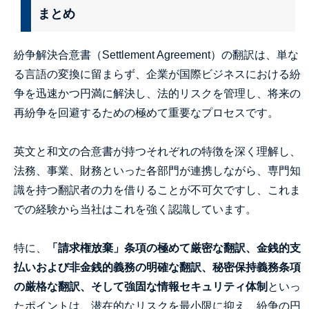
まとめ
紛争解決合意書（Settlement Agreement）の翻訳は、単な
る言語の変換に留まらず、企業が国際ビジネスにおける紛
争を迅速かつ円満に解決し、法的リスクを管理し、将来の
再紛争を回避するための極めて重要なプロセスです。
英文と和文の合意書が持つそれぞれの特徴を深く理解し、
法務、事業、財務といった各部門が連携しながら、専門知
識を持つ翻訳者の力を借りることが不可欠ですし、これま
での経験から当社はこれを強く認識しています。
特に、
「請求権放棄」条項の極めて厳密な翻訳、金銭的支
払いおよび非金銭的義務の明確な翻訳、秘密保持義務条項
の厳格な翻訳、そして強固な情報セキュリティ体制
といっ
たポイントは、潜在的なリスクを最小限に抑え、紛争の円