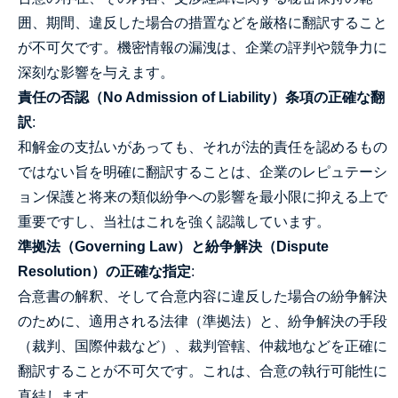
囲、期間、違反した場合の措置などを厳格に翻訳すること
が不可欠です。機密情報の漏洩は、企業の評判や競争力に
深刻な影響を与えます。
責任の否認（No Admission of Liability）条項の正確な翻
訳
:
和解金の支払いがあっても、それが法的責任を認めるもの
ではない旨を明確に翻訳することは、企業のレピュテーシ
ョン保護と将来の類似紛争への影響を最小限に抑える上で
重要ですし、当社はこれを強く認識しています。
準拠法（Governing Law）と紛争解決（Dispute
Resolution）の正確な指定
:
合意書の解釈、そして合意内容に違反した場合の紛争解決
のために、適用される法律（準拠法）と、紛争解決の手段
（裁判、国際仲裁など）、裁判管轄、仲裁地などを正確に
翻訳することが不可欠です。これは、合意の執行可能性に
直結します。