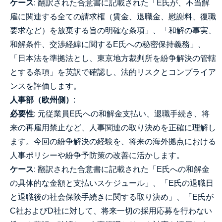
ケース
: 翻訳された合意書に記載された「E氏が、不当解
雇に関連する全ての請求権（賃金、退職金、慰謝料、復職
要求など）を放棄する旨の明確な条項」、「和解の事実、
和解条件、交渉経緯に関するE氏への秘密保持義務」、
「日本法を準拠法とし、東京地方裁判所を紛争解決の管轄
とする条項」を英訳で確認し、法的リスクとコンプライア
ンスを評価します。
人事部（欧州側）
:
必要性
: 元従業員E氏への和解金支払い、退職手続き、将
来の再雇用禁止など、人事関連の取り決めを正確に理解し
ます。今回の紛争解決の経験を、将来の海外拠点における
人事ポリシーや紛争予防策の改善に活かします。
ケース
: 翻訳された合意書に記載された「E氏への和解金
の具体的な金額と支払いスケジュール」、「E氏の退職日
と退職後の社会保険手続きに関する取り決め」、「E氏が
C社およびD社に対して、将来一切の採用応募を行わない