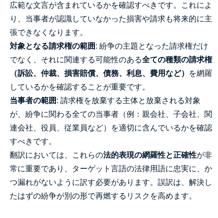
広範な文言が含まれているかを確認すべきです。これによ
り、当事者が認識していなかった損害や請求も将来的に主
張できなくなります。
対象となる請求権の範囲
: 紛争の主題となった請求権だけ
でなく、それに関連する可能性のある
全ての種類の請求権
（訴訟、仲裁、損害賠償、債務、利息、費用など）
を網羅
しているかを確認することが重要です。
当事者の範囲
: 請求権を放棄する主体と放棄される対象
が、紛争に関わる全ての当事者（例：親会社、子会社、関
連会社、役員、従業員など）を適切に含んでいるかを確認
すべきです。
翻訳においては、これらの
法的表現の網羅性と正確性
が非
常に重要であり、ターゲット言語の法律用語に忠実に、か
つ漏れがないように訳す必要があります。誤訳は、解決し
たはずの紛争が別の形で再燃するリスクを高めます。