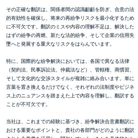
その正確な翻訳は、関係者間の認識齟齬を防ぎ、合意の法
的有効性を確保し、将来の再紛争リスクを最小化するため
に不可欠です。翻訳のミスや内容の理解不足は、解決した
はずの紛争の再燃、新たな法的紛争、そして企業の信用失
墜へと発展する重大なリスクをはらんでいます。
特に、国際的な紛争解決においては、各国で異なる法律
（契約法、民事訴訟法、仲裁法など）、管轄権、商慣習、
そして文化的な交渉スタイルが複雑に絡み合います。単に
言葉を置き換えるだけでなく、それぞれの法制度やビジネ
ス上のニュアンスを踏まえた上で内容を理解し、翻訳する
ことが不可欠です。
当社は、これまでの経験に基づき、紛争解決合意書翻訳に
おける重要なポイントと、貴社の各部門がどのように翻訳