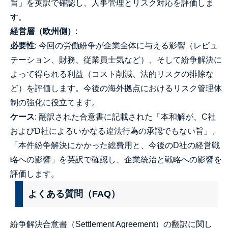
旨」を英訳で確認し、人事管理とリスク対応を評価しま
す。
経営層（欧州側）
:
必要性
: 今回の労働紛争が企業全体に与える影響（レピュ
テーション、財務、従業員士気など）、そして紛争解決に
よって得られる利益（コスト削減、法的リスクの排除な
ど）を評価します。今後の海外拠点におけるリスク管理体
制の強化に役立てます。
ケース
: 翻訳された合意書に記載された「本和解が、C社
およびD社によるいかなる違法行為の承認でもない旨」、
「本件紛争解決にかかった総費用と、今後のD社の経営戦
略への影響」を英訳で確認し、企業統治と戦略への影響を
評価します。
よくある質問（FAQ）
紛争解決合意書（Settlement Agreement）の翻訳に関し