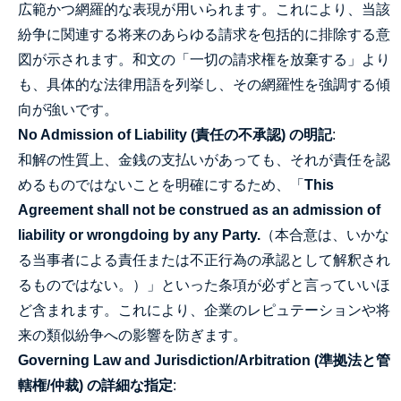
広範かつ網羅的な表現が用いられます。これにより、当該
紛争に関連する将来のあらゆる請求を包括的に排除する意
図が示されます。和文の「一切の請求権を放棄する」より
も、具体的な法律用語を列挙し、その網羅性を強調する傾
向が強いです。
No Admission of Liability (責任の不承認) の明記
:
和解の性質上、金銭の支払いがあっても、それが責任を認
めるものではないことを明確にするため、「
This
Agreement shall not be construed as an admission of
liability or wrongdoing by any Party.
（本合意は、いかな
る当事者による責任または不正行為の承認として解釈され
るものではない。）」といった条項が必ずと言っていいほ
ど含まれます。これにより、企業のレピュテーションや将
来の類似紛争への影響を防ぎます。
Governing Law and Jurisdiction/Arbitration (準拠法と管
轄権/仲裁) の詳細な指定
: