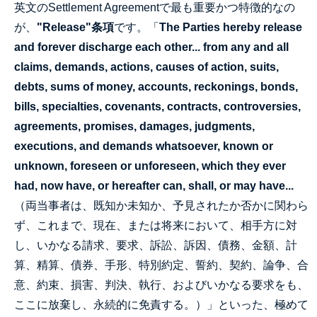
英文のSettlement Agreementで最も重要かつ特徴的なの
が、
"Release"条項
です。「
The Parties hereby release
and forever discharge each other... from any and all
claims, demands, actions, causes of action, suits,
debts, sums of money, accounts, reckonings, bonds,
bills, specialties, covenants, contracts, controversies,
agreements, promises, damages, judgments,
executions, and demands whatsoever, known or
unknown, foreseen or unforeseen, which they ever
had, now have, or hereafter can, shall, or may have...
（両当事者は、既知か未知か、予見されたか否かに関わら
ず、これまで、現在、または将来において、相手方に対
し、いかなる請求、要求、訴訟、訴因、債務、金額、計
算、精算、債券、手形、特別約定、誓約、契約、論争、合
意、約束、損害、判決、執行、およびいかなる要求をも、
ここに放棄し、永続的に免責する。）」といった、極めて