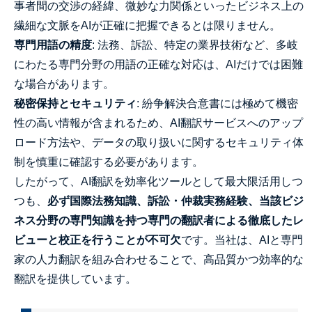
事者間の交渉の経緯、微妙な力関係といったビジネス上の
繊細な文脈をAIが正確に把握できるとは限りません。
専門用語の精度
: 法務、訴訟、特定の業界技術など、多岐
にわたる専門分野の用語の正確な対応は、AIだけでは困難
な場合があります。
秘密保持とセキュリティ
: 紛争解決合意書には極めて機密
性の高い情報が含まれるため、AI翻訳サービスへのアップ
ロード方法や、データの取り扱いに関するセキュリティ体
制を慎重に確認する必要があります。
したがって、AI翻訳を効率化ツールとして最大限活用しつ
つも、
必ず国際法務知識、訴訟・仲裁実務経験、当該ビジ
ネス分野の専門知識を持つ専門の翻訳者による徹底したレ
ビューと校正を行うことが不可欠
です。当社は、AIと専門
家の人力翻訳を組み合わせることで、高品質かつ効率的な
翻訳を提供しています。