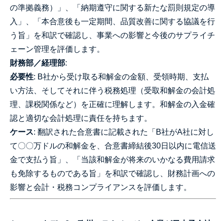
の準拠義務）」、「納期遵守に関する新たな罰則規定の導
入」、「本合意後も一定期間、品質改善に関する協議を行
う旨」を和訳で確認し、事業への影響と今後のサプライチ
ェーン管理を評価します。
財務部／経理部
:
必要性
: B社から受け取る和解金の金額、受領時期、支払
い方法、そしてそれに伴う税務処理（受取和解金の会計処
理、課税関係など）を正確に理解します。和解金の入金確
認と適切な会計処理に責任を持ちます。
ケース
: 翻訳された合意書に記載された「B社がA社に対し
て〇〇万ドルの和解金を、合意書締結後30日以内に電信送
金で支払う旨」、「当該和解金が将来のいかなる費用請求
も免除するものである旨」を和訳で確認し、財務計画への
影響と会計・税務コンプライアンスを評価します。