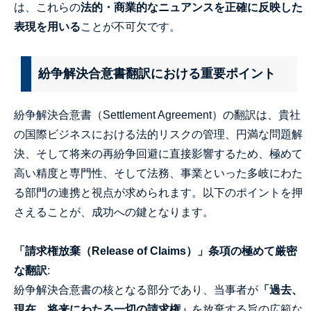
は、これらの
法的・商業的なニュアンスを正確に反映した
表現を用いる
ことが不可欠です。
紛争解決合意書翻訳における重要ポイント
紛争解決合意書（Settlement Agreement）の翻訳は、貴社
の国際ビジネスにおける法的リスクの管理、円満な問題解
決、そして将来の再紛争回避に直接影響するため、極めて
高い精度と専門性、そして法務、事業といった多岐にわた
る部門の連携と視点が求められます。以下のポイントを押
さえることが、成功への鍵となります。
「請求権放棄（Release of Claims）」条項の極めて厳密
な翻訳
:
紛争解決合意書の核となる部分であり、当事者が
「過去、
現在、将来にわたる一切の請求権」
を放棄する旨の広範な