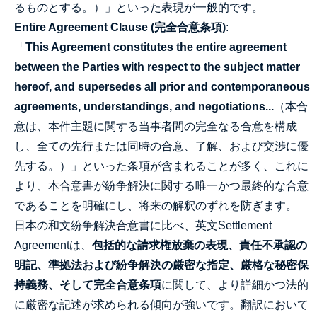
るものとする。）」といった表現が一般的です。
Entire Agreement Clause (完全合意条項)
:
「
This Agreement constitutes the entire agreement
between the Parties with respect to the subject matter
hereof, and supersedes all prior and contemporaneous
agreements, understandings, and negotiations...
（本合
意は、本件主題に関する当事者間の完全なる合意を構成
し、全ての先行または同時の合意、了解、および交渉に優
先する。）」といった条項が含まれることが多く、これに
より、本合意書が紛争解決に関する唯一かつ最終的な合意
であることを明確にし、将来の解釈のずれを防ぎます。
日本の和文紛争解決合意書に比べ、英文Settlement
Agreementは、
包括的な請求権放棄の表現、責任不承認の
明記、準拠法および紛争解決の厳密な指定、厳格な秘密保
持義務、そして完全合意条項
に関して、より詳細かつ法的
に厳密な記述が求められる傾向が強いです。翻訳において