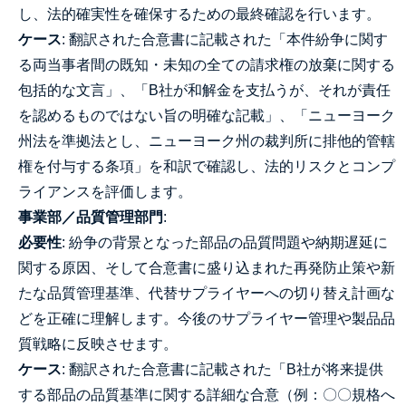
し、法的確実性を確保するための最終確認を行います。
ケース
: 翻訳された合意書に記載された「本件紛争に関す
る両当事者間の既知・未知の全ての請求権の放棄に関する
包括的な文言」、「B社が和解金を支払うが、それが責任
を認めるものではない旨の明確な記載」、「ニューヨーク
州法を準拠法とし、ニューヨーク州の裁判所に排他的管轄
権を付与する条項」を和訳で確認し、法的リスクとコンプ
ライアンスを評価します。
事業部／品質管理部門
:
必要性
: 紛争の背景となった部品の品質問題や納期遅延に
関する原因、そして合意書に盛り込まれた再発防止策や新
たな品質管理基準、代替サプライヤーへの切り替え計画な
どを正確に理解します。今後のサプライヤー管理や製品品
質戦略に反映させます。
ケース
: 翻訳された合意書に記載された「B社が将来提供
する部品の品質基準に関する詳細な合意（例：〇〇規格へ