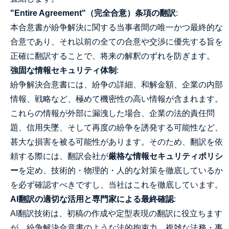
"Entire Agreement"（完全合意）条項の翻訳
:
本合意書が紛争解決に関する当事者間の唯一かつ最終的な
合意であり、それ以前の全ての合意や交渉に優先する旨を
正確に翻訳することで、将来の解釈のずれを防ぎます。
強固な情報セキュリティ体制
:
紛争解決合意書には、紛争の詳細、和解金額、企業の内部
情報、戦略など、極めて機密性の高い情報が含まれます。
これらの情報が外部に漏洩した場合、企業の法的責任問
題、信用失墜、そして再度の紛争を誘発する可能性など、
甚大な損害を被る可能性があります。そのため、翻訳を依
頼する際には、翻訳会社が
厳格な情報セキュリティポリシ
ー
を定め、技術的・物理的・人的な対策を徹底しているか
を必ず確認すべきですし、当社はこれを徹底しています。
AI翻訳の適切な活用と専門家による最終確認
:
AI翻訳技術は、初稿の作成や定型表現の翻訳に役立ちます
が、紛争解決合意書のような法的拘束力、複雑な法務・事