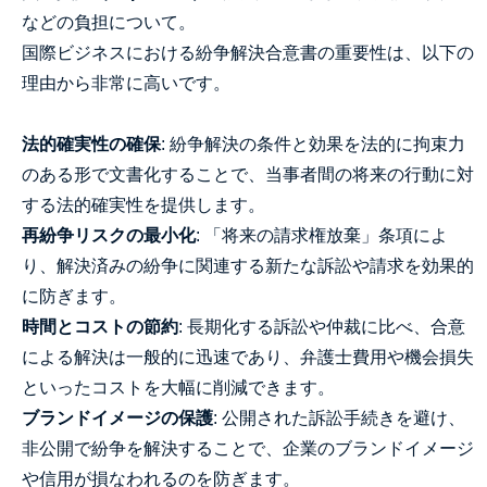
などの負担について。
国際ビジネスにおける紛争解決合意書の重要性は、以下の
理由から非常に高いです。
法的確実性の確保
: 紛争解決の条件と効果を法的に拘束力
のある形で文書化することで、当事者間の将来の行動に対
する法的確実性を提供します。
再紛争リスクの最小化
: 「将来の請求権放棄」条項によ
り、解決済みの紛争に関連する新たな訴訟や請求を効果的
に防ぎます。
時間とコストの節約
: 長期化する訴訟や仲裁に比べ、合意
による解決は一般的に迅速であり、弁護士費用や機会損失
といったコストを大幅に削減できます。
ブランドイメージの保護
: 公開された訴訟手続きを避け、
非公開で紛争を解決することで、企業のブランドイメージ
や信用が損なわれるのを防ぎます。