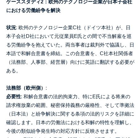
ケーススタディ2：欧州のテクノロジー企業が日本子会社
における労働紛争を解決
状況
: 欧州のテクノロジー企業C社（ドイツ本社）が、日
本子会社D社において元従業員E氏との間で不当解雇を巡
る労働紛争を抱えていた。両当事者は裁判外で協議し、日
本語で和解合意書を締結。この合意書を、C社本社関係者
（法務部、人事部、経営層）向けに英語に翻訳する必要が
ある。
法務部（欧州側）
:
必要性
: 和解合意書の法的拘束力、特にE氏による将来の
請求権放棄の範囲、秘密保持義務の厳格性、そして準拠法
（日本法）と紛争解決に関する条項の法的リスクを詳細に
確認します。日本の労働法における和解の特性を理解し、
今後の類似紛争発生時の対応方針に反映させます。