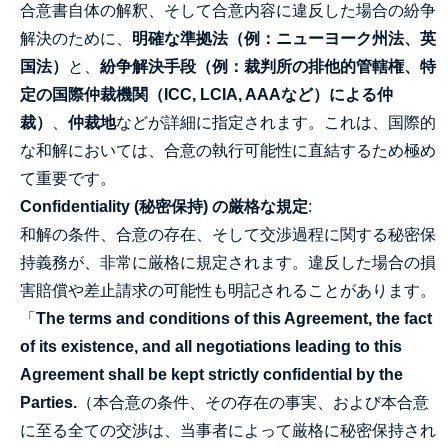
合意書自体の解釈、そして合意内容に違反した場合の紛争
解決のために、
明確な準拠法（例：ニューヨーク州法、英
国法）
と、
紛争解決手段（例：裁判所の排他的管轄権、特
定の国際仲裁機関（ICC, LCIA, AAAなど）による仲
裁）
、
仲裁地
などが詳細に指定されます。これは、国際的
な和解においては、合意の執行可能性に直結するため極め
て重要です。
Confidentiality (秘密保持) の厳格な規定
:
和解の条件、合意の存在、そして交渉過程に関する秘密保
持義務が、非常に厳格に規定されます。違反した場合の損
害賠償や差止請求の可能性も明記されることがあります。
「
The terms and conditions of this Agreement, the fact
of its existence, and all negotiations leading to this
Agreement shall be kept strictly confidential by the
Parties.
（本合意の条件、その存在の事実、および本合意
に至る全ての交渉は、当事者によって厳格に秘密保持され