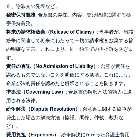
止、謝罪文の発表など。
秘密保持義務
: 合意書の存在、内容、交渉経緯に関する秘
密保持義務。
将来の請求権放棄（Release of Claims）
: 当事者が、当該
紛争に関連して将来にわたって一切の請求権を放棄する旨
の明確な宣言。これにより、同一紛争での再提訴を防ぎま
す。
責任の否認（No Admission of Liability）
: 合意が責任を
認めるものではないことを明確にする条項。これにより、
企業が法的責任を認めたと解釈されることを防ぎます。
準拠法（Governing Law）
: 合意書の解釈と法的効力に適
用される法律。
紛争解決（Dispute Resolution）
: 合意書に関する紛争が
発生した場合の解決方法（協議、調停、仲裁、裁判な
ど）。
費用負担（Expenses）
: 紛争解決にかかった弁護士費用