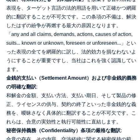
表現を、ターゲット言語の法的用語を用いて正確かつ網羅
的に翻訳することが不可欠です。この条項の不備は、解決
したはずの紛争が再燃する最大の原因となります。
「any and all claims, demands, actions, causes of action,
suits... known or unknown, foreseen or unforeseen...」とい
った表現の全てを網羅的に訳し、法的効力を損なわないよ
うにすることが重要ですし、当社はこれを強く認識してい
ます。
金銭的支払い（Settlement Amount）および非金銭的義務
の明確な翻訳
:
和解金の金額、支払い方法、支払い期日、そして製品の修
正、ライセンスの供与、契約の終了といった非金銭的な義
務を、曖昧さなく具体的に翻訳することが不可欠です。こ
れらは、合意の実効性と執行可能性に直結します。
秘密保持義務（Confidentiality）条項の厳格な翻訳
:
合意の存在、その内容、交渉経緯に関する秘密保持の範