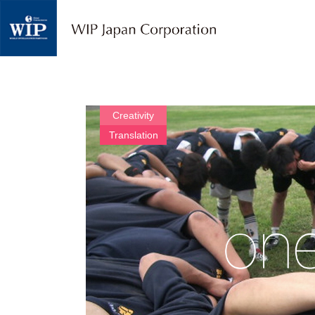
W
I
P
ジ
ャ
パ
ン
｜
Creativity
翻
Translation
訳
・
通
訳
・
海
外
調
査
・
人
材