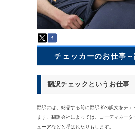
派
遣
の
多
言
語
サ
ー
ビ
チェッカーのお仕事～
ス
（
1
3
翻訳チェックというお仕事
9
言
語
・
翻訳には、納品する前に翻訳者の訳文をチェ
2
1
ます。翻訳会社によっては、コーディネータ
0
ューアなどと呼ばれたりもします。
カ
国