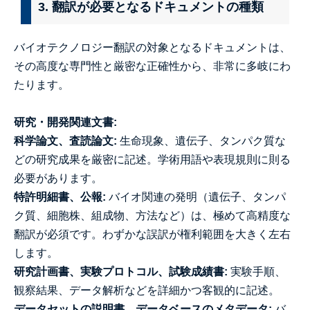
3. 翻訳が必要となるドキュメントの種類
バイオテクノロジー翻訳の対象となるドキュメントは、
その高度な専門性と厳密な正確性から、非常に多岐にわ
たります。
研究・開発関連文書:
科学論文、査読論文:
生命現象、遺伝子、タンパク質な
どの研究成果を厳密に記述。学術用語や表現規則に則る
必要があります。
特許明細書、公報:
バイオ関連の発明（遺伝子、タンパ
ク質、細胞株、組成物、方法など）は、極めて高精度な
翻訳が必須です。わずかな誤訳が権利範囲を大きく左右
します。
研究計画書、実験プロトコル、試験成績書:
実験手順、
観察結果、データ解析などを詳細かつ客観的に記述。
データセットの説明書、データベースのメタデータ:
バ