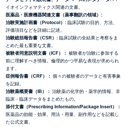
イオインフォマティクス関連の文書。
医薬品・医療機器関連文書（薬事翻訳の領域）:
治験実施計画書（Protocol）:
臨床試験の目的、方法、
評価項目などを詳細に記述。
治験総括報告書（CSR）:
臨床試験の全結果と考察をま
とめた最も重要な文書。
被験者同意説明文書（ICF）：
被験者が治験に参加する
前に理解すべき情報。倫理的かつ平易な表現が求められ
ます。
症例報告書（CRF）：
個々の被験者のデータと有害事象
を記録。
治験薬概要書（IB）：
治験薬の化学的・薬学的情報、非
臨床・臨床データをまとめたもの。
添付文書（Prescribing Information/Package Insert）：
医薬品の効能・効果、用法・用量、副作用などを記載し
た公式文書。