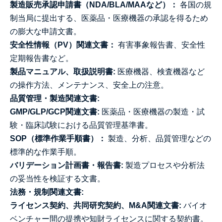
製造販売承認申請書（NDA/BLA/MAAなど）：
各国の規
制当局に提出する、医薬品・医療機器の承認を得るため
の膨大な申請文書。
安全性情報（PV）関連文書：
有害事象報告書、安全性
定期報告書など。
製品マニュアル、取扱説明書:
医療機器、検査機器など
の操作方法、メンテナンス、安全上の注意。
品質管理・製造関連文書:
GMP/GLP/GCP関連文書:
医薬品・医療機器の製造・試
験・臨床試験における品質管理基準書。
SOP（標準作業手順書）：
製造、分析、品質管理などの
標準的な作業手順。
バリデーション計画書・報告書:
製造プロセスや分析法
の妥当性を検証する文書。
法務・規制関連文書:
ライセンス契約、共同研究契約、M&A関連文書:
バイオ
ベンチャー間の提携や知財ライセンスに関する契約書。