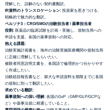
理解した、誤解のない契約書翻訳。
IR資料のトランスロケーション:
投資家を惹きつける、
戦略的で魅力的な翻訳。
ペルソナ3：CRO/SMOの治験担当者 / 薬事担当者
役割:
医薬品の臨床試験を計画・実施し、規制当局への
申請を支援。各国の薬事規制への対応。
抱える課題:
治験実施計画書を、海外の治験実施医療機関や規制当局
に正確に理解してもらいたい。
被験者同意説明文書を、各国語で倫理的かつ分かりやす
く作成したい。
治験総括報告書など、膨大な申請資料を期限までに各国
の規制に則って翻訳したい。
求めている翻訳:
薬事規制への深い理解:
各国のGxP（GMP/GLP/GCPな
ど）や薬事法規に精通していること。
専門用語の厳密な統一:
治験文書全体での一貫した用語