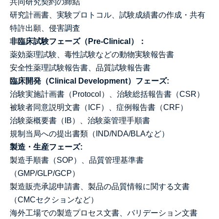
共同研究契約の締結
研究計画書、実験プロトコル、試験成績書の作成・共有
特許出願、侵害調査
非臨床試験フェーズ（Pre-Clinical）：
薬効薬理試験、毒性試験などの動物実験報告書
安全性薬理試験報告書、品質試験報告書
臨床開発（Clinical Development）フェーズ:
治験実施計画書（Protocol）、治験総括報告書（CSR）
被験者同意説明文書（ICF）、症例報告書（CRF）
治験薬概要書（IB）、治験薬管理手順書
規制当局への提出書類（IND/NDA/BLAなど）
製造・生産フェーズ:
製造手順書（SOP）、品質管理基準書
（GMP/GLP/GCP）
製造販売承認申請書、製品の品質情報に関する文書
（CMCセクションなど）
海外工場での製造プロセス文書、バリデーション文書