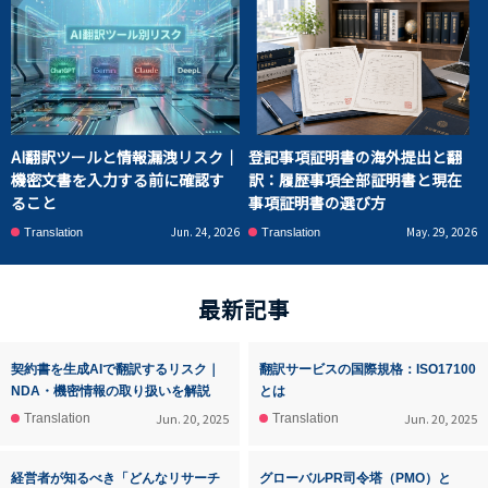
AI翻訳ツールと情報漏洩リスク｜
登記事項証明書の海外提出と翻
機密文書を入力する前に確認す
訳：履歴事項全部証明書と現在
ること
事項証明書の選び方
Jun. 24, 2026
May. 29, 2026
Translation
Translation
最新記事
契約書を生成AIで翻訳するリスク｜
翻訳サービスの国際規格：ISO17100
NDA・機密情報の取り扱いを解説
とは
Jun. 20, 2025
Jun. 20, 2025
Translation
Translation
経営者が知るべき「どんなリサーチ
グローバルPR司令塔（PMO）と