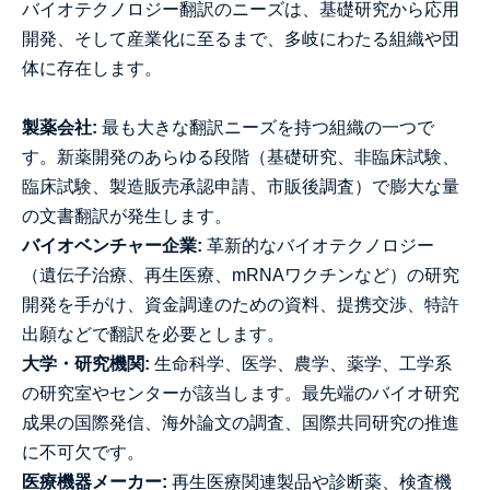
バイオテクノロジー翻訳のニーズは、基礎研究から応用
開発、そして産業化に至るまで、多岐にわたる組織や団
体に存在します。
製薬会社:
最も大きな翻訳ニーズを持つ組織の一つで
す。新薬開発のあらゆる段階（基礎研究、非臨床試験、
臨床試験、製造販売承認申請、市販後調査）で膨大な量
の文書翻訳が発生します。
バイオベンチャー企業:
革新的なバイオテクノロジー
（遺伝子治療、再生医療、mRNAワクチンなど）の研究
開発を手がけ、資金調達のための資料、提携交渉、特許
出願などで翻訳を必要とします。
大学・研究機関:
生命科学、医学、農学、薬学、工学系
の研究室やセンターが該当します。最先端のバイオ研究
成果の国際発信、海外論文の調査、国際共同研究の推進
に不可欠です。
医療機器メーカー:
再生医療関連製品や診断薬、検査機