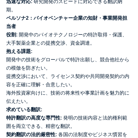
迅速な対応:
研究開発のスピードに対応できる翻訳納
期。
ペルソナ2：バイオベンチャー企業の知財・事業開発担
当者
役割:
開発中のバイオテクノロジーの特許取得・保護、
大手製薬企業との提携交渉、資金調達。
抱える課題:
開発中の技術をグローバルで特許出願し、競合他社から
の模倣を防ぎたい。
提携交渉において、ライセンス契約や共同開発契約の内
容を正確に理解・合意したい。
海外投資家向けに、技術の将来性や事業計画を魅力的に
伝えたい。
求めている翻訳:
特許翻訳の高度な専門性:
発明の技術内容と法的権利範
囲を両立できる、精密な翻訳。
契約翻訳の法的厳密性:
各国の法制度やビジネス慣習を