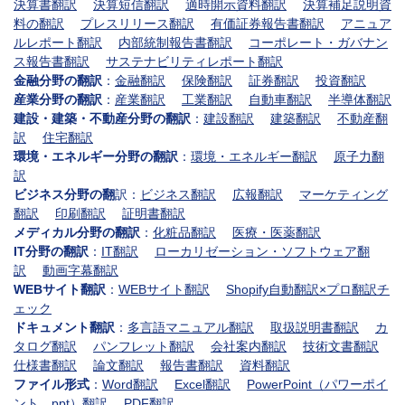
決算書翻訳
決算短信翻訳
適時開示資料翻訳
決算補足説明資
料の翻訳
プレスリリース翻訳
有価証券報告書翻訳
アニュア
ルレポート翻訳
内部統制報告書翻訳
コーポレート・ガバナン
ス報告書翻訳
サステナビリティレポート翻訳
金融分野の翻訳
：
金融翻訳
保険翻訳
証券翻訳
投資翻訳
産業分野の翻訳
：
産業翻訳
工業翻訳
自動車翻訳
半導体翻訳
建設・建築・不動産分野の翻訳
：
建設翻訳
建築翻訳
不動産翻
訳
住宅翻訳
環境・エネルギー分野の翻訳
：
環境・エネルギー翻訳
原子力翻
訳
ビジネス分野の翻
訳：
ビジネス翻訳
広報翻訳
マーケティング
翻訳
印刷翻訳
証明書翻訳
メディカル分野の翻訳
：
化粧品翻訳
医療・医薬翻訳
IT分野の翻訳
：
IT翻訳
ローカリゼーション・ソフトウェア翻
訳
動画字幕翻訳
WEBサイト翻訳
：
WEBサイト翻訳
Shopify自動翻訳×プロ翻訳チ
ェック
ドキュメント翻訳
：
多言語マニュアル翻訳
取扱説明書翻訳
カ
タログ翻訳
パンフレット翻訳
会社案内翻訳
技術文書翻訳
仕様書翻訳
論文翻訳
報告書翻訳
資料翻訳
ファイル形式
：
Word翻訳
Excel翻訳
PowerPoint（パワーポイ
ント、ppt）翻訳
PDF翻訳