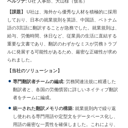
ペルソナ:
U社 人事部、大山様（仮名）
【課題】
U社は、海外から優秀な人材を積極的に採用
しており、日本の就業規則を英語、中国語、ベトナム
語の3言語に翻訳することが急務でした。就業規則は、
給与、労働時間、休日など、従業員の生活に直結する
重要な文書であり、翻訳のわずかなミスが労務トラブ
ルに発展する可能性があるため、厳密な正確性が求め
られました。
【当社のソリューション】
専門翻訳者チームの編成:
労務関連法規に精通した
翻訳者と、各国の労働慣習に詳しいネイティブ翻訳
者をチームに編成。
統一された翻訳メモリの構築:
就業規則内で繰り返
し使われる専門用語や定型文をデータベース化し、
用語の厳密な一貫性を確保しました。これにより、