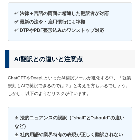
✅ 法律＋言語の両面に精通した翻訳者が対応
✅ 最新の法令・雇用慣行にも準拠
✅ DTPやPDF整形込みのワンストップ対応
AI翻訳との違いと注意点
ChatGPTやDeepLといったAI翻訳ツールが進化する中、「就業
規則もAIで英訳できるのでは？」と考える方もいるでしょう。
しかし、以下のようなリスクが伴います
。
⚠️ 法的ニュアンスの誤訳（"shall"と"should"の違い
など）
⚠️ 社内用語や業界特有の表現が正しく翻訳されない