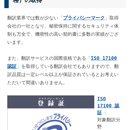
格）の取得
「
プライバシーマーク
」
翻訳業界では数が少ない
取得
会社の一社となり、秘密保持に関するセキュリティ体
制も万全で、機密性の高い契約書に多数の実績がござ
います。
「
ISO 17100
また、翻訳サービスの国際規格である
認証
」
を取得している翻訳会社でもありますので、翻
訳品質は一定レベル以上が保証されているとお考えい
ただいて間違いありません。
ISO
17100 認
証
：
対象翻訳分
野