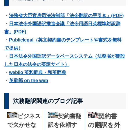
・
法務省大臣官房司法法制部「法令翻訳の手引き」(PDF)
・
日本法令外国語訳推進会議「法令用語日英標準対訳辞
書」(PDF)
・
Publiclegal（英文契約書のテンプレートや書式を無料
で提供）
・
日本法令外国語訳データベースシステム（法務省が開設
した日本の法令の英訳サイト）
・
weblio 英和辞典・和英辞典
・
英辞郎 on the web
法務翻訳関連のブログ記事
ビジネス
契約書翻
契約書
訳を依頼す
で欠かせな
の翻訳を外