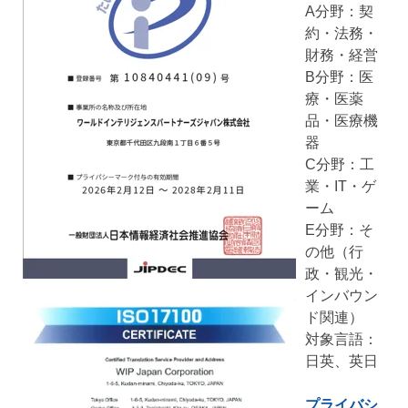
A分野：契
約・法務・
財務・経営
B分野：医
療・医薬
品・医療機
器
C分野：工
業・IT・ゲ
ーム
E分野：そ
の他（行
政・観光・
インバウン
ド関連）
対象言語：
日英、英日
プライバシ