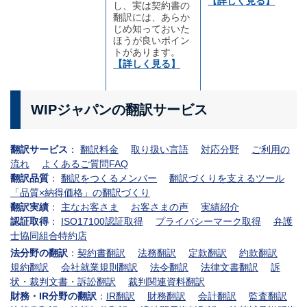
【詳しく見る】
し、実は契約書の
翻訳には、あらか
じめ知っておいた
ほうが良いポイン
トがあります。
【詳しく見る】
WIPジャパンの翻訳サービス
翻訳サービス
：
翻訳料金
取り扱い言語
対応分野
ご利用の
流れ
よくあるご質問FAQ
翻訳品質
：
翻訳をつくるメンバー
翻訳づくりを支えるツール
「品質×納得価格」の翻訳づくり
翻訳実績
：
主なお客さま
お客さまの声
実績紹介
認証取得
：
ISO17100認証取得
プライバシーマーク取得
弁護
士協同組合特約店
法分野の翻訳
：
契約書翻訳
法務翻訳
定款翻訳
約款翻訳
規約翻訳
会社就業規則翻訳
法令翻訳
法律文書翻訳
訴
状・裁判文書・訴訟翻訳
裁判関連資料翻訳
財務・IR分野の翻訳
：
IR翻訳
財務翻訳
会計翻訳
監査翻訳