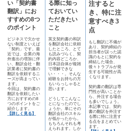
る際に知っ
い「契約書
注すると
ておいてい
翻訳」にお
き、特に注
ただきたい
すすめの8つ
意すべき3
こと
のポイント
点
英文契約書の和訳
ビジネスで欠かせ
もし翻訳に不備が
を翻訳会社に依頼
ない制度といえば
あり、契約締結の
したところ、とて
「契約」です。最
担当者が誤った認
も読みづらく、契
近では、企業の海
識のもとに契約を
約内容どころか、
外進出の増加に伴
締結した場合、
日本語自体が複雑
い、翻訳会社・翻
後々トラブルが発
で理解できな
訳業者に契約書の
生する可能性が高
い・・・。そんな
翻訳を依頼するニ
くなります。
経験をお持ちの方
ーズが高まってい
もいらっしゃると
ます。
契約書の翻訳は専
思います。
今回は、契約書の
門性が高いことか
翻訳を依頼したい
ら、外注する場合
どうしてこんなこ
方におすすめの8
も多いでしょう。
とになったのでし
つのポイントをご
本記事では、契約
ょうか。単にその
紹介します。
書の翻訳を外注す
翻訳会社のスキル
【詳しく見る】
る際に特に注意す
が低かったから。
る点をまとめてい
もちろんそれも考
ます。
えられます。しか