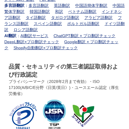
多言語翻訳
：
多言語翻訳
英語翻訳
中国語簡体字翻訳
中国語
繁体字翻訳
韓国語翻訳
和訳
ベトナム語翻訳
インドネシ
ア語翻訳
タイ語翻訳
タガログ語翻訳
アラビア語翻訳
フ
ランス語翻訳
スペイン語翻訳
ポルトガル語翻訳
ドイツ語翻
訳
ロシア語翻訳
AI翻訳
：
AI翻訳サービス
ChatGPT翻訳 × プロ翻訳チェック
DeepL翻訳×プロ翻訳チェック
Google翻訳 × プロ翻訳チェッ
ク
Shopify自動翻訳×プロ翻訳チェック
品質・セキュリティの第三者認証取得およ
び行政認定
プライバシーマーク（2028年2月まで有効）・ISO
17100(A/B/C/E分野《日英/英日》)・ユースエール認定（厚生
労働省）