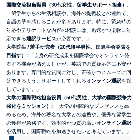
国際交流担当職員（30代女性、留学生サポート担当）:
「留学生からの生活相談や、海外の提携校との連絡で、
言語の壁を感じることが多々あります。特に、緊急時の
対応やデリケートな内容の相談には、迅速かつ柔軟に対
応できる
通訳サービス
が必要です。」
大学院生 / 若手研究者（20代後半男性、国際学会発表を
目指す）:
「自身の研究成果を国際学会でオンライン発
表する機会が増えましたが、英語での質疑応答に不安が
あります。専門的な質問に対し、正確かつスムーズに回
答できるよう、サポートしてくれる
オンライン通訳
を探
しています。」
大学の国際戦略担当役員（50代男性、大学の国際競争力
強化をミッション）:
「大学の国際的なプレゼンスを高
めるため、海外の著名な大学との連携や、優秀な留学生
の獲得が急務です。効率的かつ質の高い
オンライン通訳
を活用し、国際戦略を加速させたいと考えています。」