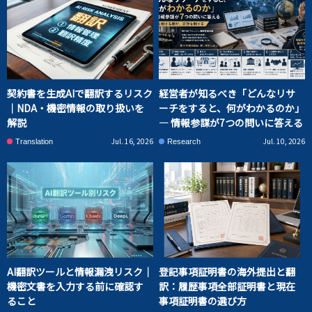
契約書を生成AIで翻訳するリスク
経営者が知るべき「どんなリサ
｜NDA・機密情報の取り扱いを
ーチをすると、何がわかるのか」
解説
― 情報参謀が7つの問いに答える
Jul. 16, 2026
Jul. 10, 2026
Translation
Research
AI翻訳ツールと情報漏洩リスク｜
登記事項証明書の海外提出と翻
機密文書を入力する前に確認す
訳：履歴事項全部証明書と現在
ること
事項証明書の選び方